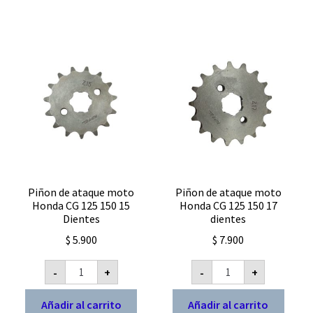
Piñon de ataque moto
Piñon de ataque moto
Honda CG 125 150 15
Honda CG 125 150 17
Dientes
dientes
$
5.900
$
7.900
Piñon
Piñon
-
+
-
+
de
de
ataque
ataque
moto
moto
Añadir al carrito
Añadir al carrito
Honda
Honda