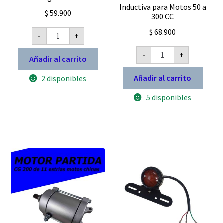
Inductiva para Motos 50 a
$
59.900
300 CC
Estator
$
68.900
-
+
generador
moto
Bobina
Keeway
-
+
de
Añadir al carrito
Sl
Competicion
200
Pietcard
Añadir al carrito
2 disponibles
Inyección
3225
k
RR
light
5 disponibles
Alta
202
Universal
cantidad
CDI
ac
dc
Inductiva
para
Motos
50
a
300
CC
cantidad