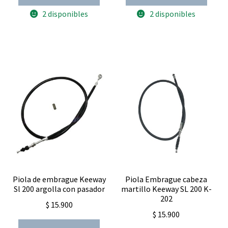
CG
CG
2 disponibles
2 disponibles
125
125
150
150
15
17
Dientes
dientes
cantidad
cantidad
Piola de embrague Keeway
Piola Embrague cabeza
Sl 200 argolla con pasador
martillo Keeway SL 200 K-
202
$
15.900
$
15.900