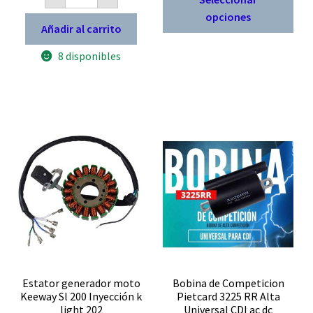
trifásico
pro
UM
desde
opciones
200
tien
Añadir al carrito
$ 8.900
motorrad
múl
250
hasta
8 disponibles
6
vari
Hilos
$ 11.900
Pietcard
Las
1205-
opc
12
cantidad
se
pue
eleg
en
la
pág
de
pro
Estator generador moto
Bobina de Competicion
Keeway Sl 200 Inyección k
Pietcard 3225 RR Alta
light 202
Universal CDI ac dc