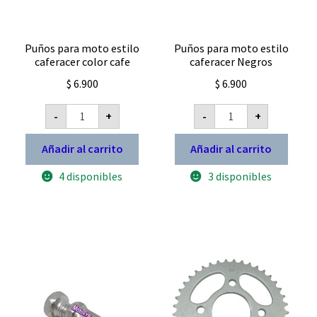
Puños para moto estilo
Puños para moto estilo
caferacer color cafe
caferacer Negros
$
6.900
$
6.900
Puños
Puños
-
+
-
+
para
para
moto
moto
estilo
estilo
Añadir al carrito
Añadir al carrito
caferacer
caferacer
color
Negros
4 disponibles
3 disponibles
cafe
cantidad
cantidad