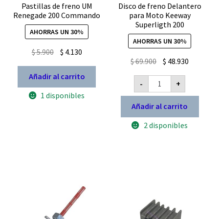
Pastillas de freno UM
Disco de freno Delantero
Renegade 200 Commando
para Moto Keeway
Superligth 200
AHORRAS UN 30%
AHORRAS UN 30%
El
El
$
5.900
$
4.130
El
El
$
69.900
$
48.930
precio
precio
precio
precio
original
actual
Añadir al carrito
Disco
-
+
original
actual
de
era:
es:
freno
1 disponibles
era:
es:
$ 5.900.
$ 4.130.
Delantero
Añadir al carrito
$ 69.900.
$ 48.930.
para
Moto
2 disponibles
Keeway
Superligth
200
cantidad