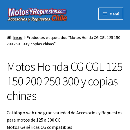
Ir
Ir
Menú
a
al
la
contenido
Expandi
Acc y Rep Motocross Enduro
navegación
el
Inicio
Productos etiquetados “Motos Honda CG CGL 125 150
menú
200 250 300 y copias chinas”
Electronica Para Motos
hijo
Repuestos Para Motos
Motos Honda CG CGL 125
Filtros para Motos
150 200 250 300 y copias
chinas
Herramientas Para Taller
Ropa para Motociclistas
Catálogo web una gran variedad de Accesorios y Repuestos
para motos de 125 a 300 CC
Tienda Física Motosyrepuestos
Motos Genéricas CG compatibles