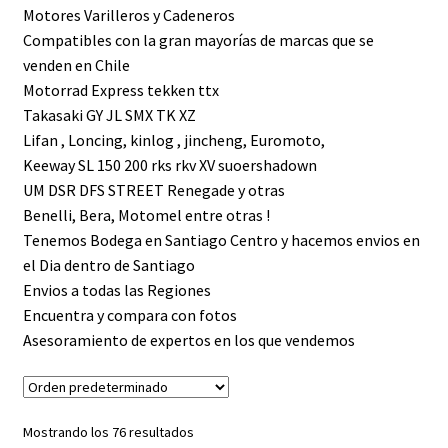
Motores Varilleros y Cadeneros
Expandi
FAQ Preguntas Frecuentes
Compatibles con la gran mayorías de marcas que se
el
venden en Chile
menú
Motorrad Express tekken ttx
hijo
Takasaki GY JL SMX TK XZ
Lifan , Loncing, kinlog , jincheng, Euromoto,
Keeway SL 150 200 rks rkv XV suoershadown
UM DSR DFS STREET Renegade y otras
Benelli, Bera, Motomel entre otras !
Tenemos Bodega en Santiago Centro y hacemos envios en
el Dia dentro de Santiago
Envios a todas las Regiones
Encuentra y compara con fotos
Asesoramiento de expertos en los que vendemos
Mostrando los 76 resultados