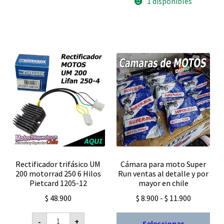
1 disponibles
$ 27.890.
$ 19.523.
Rectificador trifásico UM
Cámara para moto Super
200 motorrad 250 6 Hilos
Run ventas al detalle y por
Pietcard 1205-12
mayor en chile
Rango
$
48.900
$
8.900
-
$
11.900
de
Rectificador
Est
-
+
precios:
Seleccionar