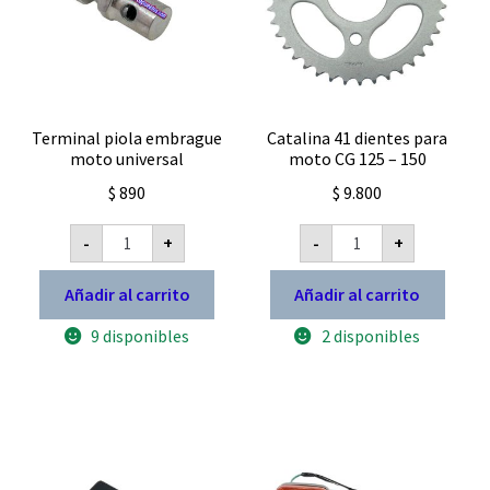
Terminal piola embrague
Catalina 41 dientes para
moto universal
moto CG 125 – 150
$
890
$
9.800
Terminal
Catalina
-
+
-
+
piola
41
embrague
dientes
moto
para
Añadir al carrito
Añadir al carrito
universal
moto
cantidad
CG
9 disponibles
2 disponibles
125
-
150
cantidad