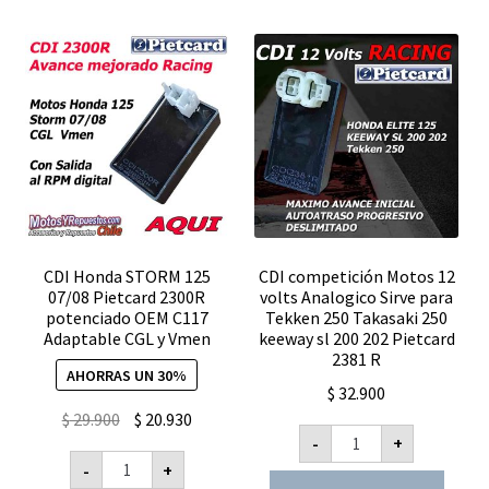
CDI Honda STORM 125
CDI competición Motos 12
07/08 Pietcard 2300R
volts Analogico Sirve para
potenciado OEM C117
Tekken 250 Takasaki 250
Adaptable CGL y Vmen
keeway sl 200 202 Pietcard
2381 R
AHORRAS UN 30%
$
32.900
El
El
$
29.900
$
20.930
CDI
-
+
precio
precio
competición
CDI
Motos
-
+
original
actual
Honda
12