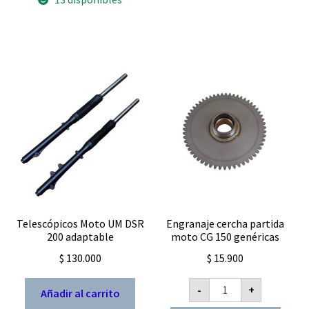
y
Pietcard
25
2379
mm
R
cantidad
alimentado
AC
analogico
cantidad
Telescópicos Moto UM DSR
Engranaje cercha partida
200 adaptable
moto CG 150 genéricas
$
130.000
$
15.900
Engranaje
-
+
Añadir al carrito
cercha
partida