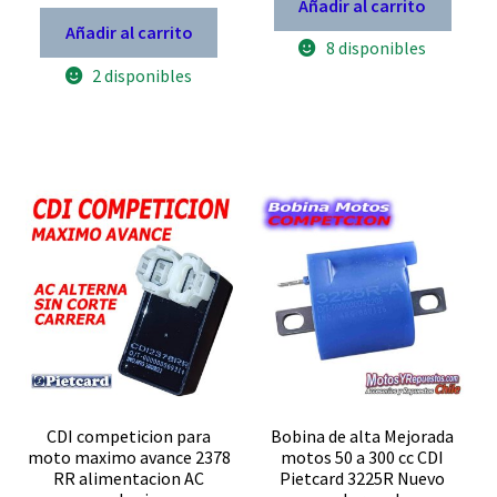
STORM
Añadir al carrito
era:
es:
volts
125
Analogico
Añadir al carrito
$ 29.900.
$ 20.930.
07/08
8 disponibles
Sirve
Pietcard
para
2 disponibles
2300R
Tekken
potenciado
250
OEM
Takasaki
C117
250
Adaptable
keeway
CGL
sl
y
200
Vmen
202
cantidad
Pietcard
2381
R
cantidad
CDI competicion para
Bobina de alta Mejorada
moto maximo avance 2378
motos 50 a 300 cc CDI
RR alimentacion AC
Pietcard 3225R Nuevo