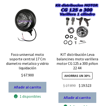
CC+CA
cantidad
Foco universal moto
KIT distribución Leva
soporte central 17 Cm
balancines moto varillera
diametro metalico y vidrio
motor CG 125 a 300 piñon
liquidación
22 44
$
67.900
AHORRAS UN 30%
El
El
$
27.890
$
19.523
Añadir al carrito
precio
precio
1 disponibles
original
actual
Añadir al carrito
era:
es: