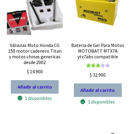
Válvulas Moto Honda CG
Bateria de Gel Para Motos
150 motor cadenero Titan
MOTOBATT MTX7A
y motos chinas genericas
ytx7abs compatible
desde 2002
$
14.900
Valorad
$
32.900
o con
3.00
de
Añadir al carrito
Añadir al carrito
5
1 disponibles
1 disponibles