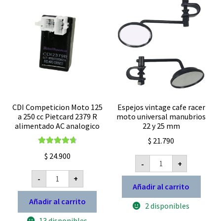
CDI Competicion Moto 125
Espejos vintage cafe racer
a 250 cc Pietcard 2379 R
moto universal manubrios
alimentado AC analogico
22 y 25 mm
$
21.790
Valorado con
$
24.900
Espejos
4.80
de 5
-
+
vintage
CDI
cafe
-
+
Competicion
racer
Añadir al carrito
Moto
moto
125
universal
Añadir al carrito
a
2 disponibles
manubrios
250
22
13 disponibles
cc