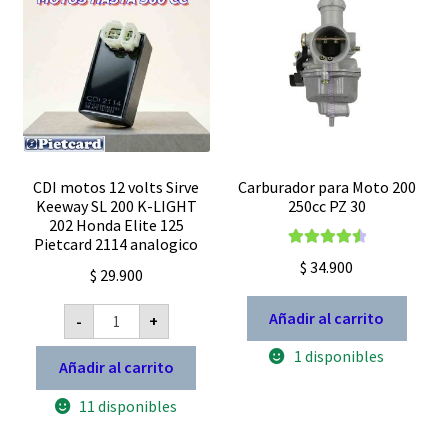
CC
12
ampers
cantidad
CDI motos 12 volts Sirve
Carburador para Moto 200
Keeway SL 200 K-LIGHT
250cc PZ 30
202 Honda Elite 125
Pietcard 2114 analogico
Valorado
$
34.900
$
29.900
con
4.67
de
5
CDI
Añadir al carrito
-
+
motos
12
1 disponibles
volts
Añadir al carrito
Sirve
Keeway
11 disponibles
SL
200
K-