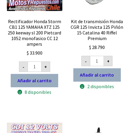
Rectificador Honda Storm
Kit de transmisión Honda
CB1 125 YAMAHA XTZ 125
CGR 125 Invicta 125 Piñón
250 keeway sl 200 Pietcard
15 Catalina 40 Riffel
1052 monofasico CC 12
Premium
ampers
$
28.790
$
33.900
Kit
-
+
de
Rectificador
-
+
transmisión
Honda
Honda
Storm
Añadir al carrito
CGR
CB1
Añadir al carrito
125
125
2 disponibles
Invicta
YAMAHA
125
8 disponibles
XTZ
Piñón
125
15
250
Catalina
keeway
40
sl
Riffel
200
Premium
Pietcard
cantidad
1052
monofasico