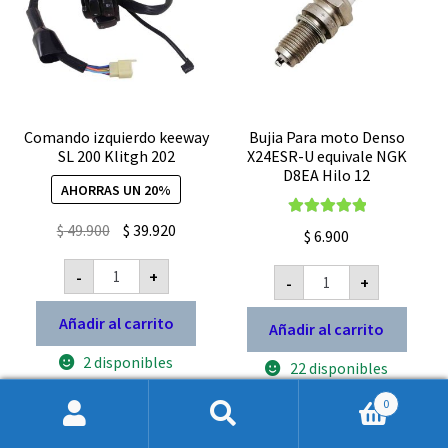
Comando izquierdo keeway
Bujia Para moto Denso
SL 200 Klitgh 202
X24ESR-U equivale NGK
D8EA Hilo 12
AHORRAS UN 20%
Valorado con
El
El
$
49.900
$
39.920
$
6.900
5.00
de 5
precio
precio
Comando
Bujia
-
+
original
actual
izquierdo
-
+
Para
keeway
moto
era:
es:
SL
Denso
Añadir al carrito
Añadir al carrito
$ 49.900.
$ 39.920.
200
X24ESR-
Klitgh
U
2 disponibles
202
22 disponibles
equivale
cantidad
NGK
D8EA
0
Hilo
Buscar
Buscar
12