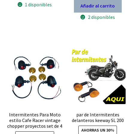
moto
1 disponibles
Añadir al carrito
CG
150
2 disponibles
genéricas
cantidad
Intermitentes Para Moto
par de Intermitentes
estilo Cafe Racer vintage
delanteros keeway SL 200
chopper proyectos set de 4
AHORRAS UN 30%