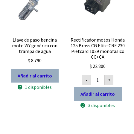
Llave de paso bencina
Rectificador motos Honda
moto WY genérica con
125 Bross CG Elite CRF 230
trampa de agua
Pietcard 1029 monofasico
CC+CA
$
8.790
$
22.800
Añadir al carrito
Rectificador
-
+
motos
Honda
1 disponibles
125
Añadir al carrito
Bross
CG
3 disponibles
Elite
CRF
230
Pietcard
1029
monofasico