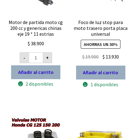
Motor de partida moto cg
Foco de luz stop para
200 cc y genericas chinas
moto trasero porta placa
eje 19 * 11 estrias
universal
$
38.900
AHORRAS UN 30%
Motor
El
El
$
19.900
$
13.930
-
+
de
precio
precio
partida
moto
original
actual
Añadir al carrito
Añadir al carrito
cg
200
era:
es:
2 disponibles
cc
1 disponibles
$ 19.900.
$ 13.930.
y
genericas
chinas
eje
19
*
11
estrias
cantidad