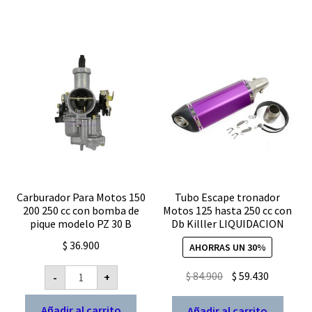
LIGHT
202
Honda
Elite
125
Pietcard
2114
analogico
cantidad
Carburador Para Motos 150
Tubo Escape tronador
200 250 cc con bomba de
Motos 125 hasta 250 cc con
pique modelo PZ 30 B
Db Killler LIQUIDACION
$
36.900
AHORRAS UN 30%
Carburador
El
El
$
84.900
$
59.430
-
+
Para
precio
precio
Motos
150
original
actual
Añadir al carrito
Añadir al carrito