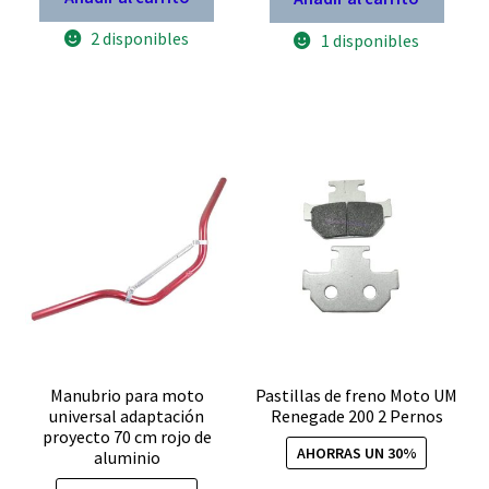
200
250
era:
es:
2 disponibles
cc
1 disponibles
$ 84.900.
$ 59.430.
con
bomba
de
pique
modelo
PZ
30
B
cantidad
Manubrio para moto
Pastillas de freno Moto UM
universal adaptación
Renegade 200 2 Pernos
proyecto 70 cm rojo de
AHORRAS UN 30%
aluminio