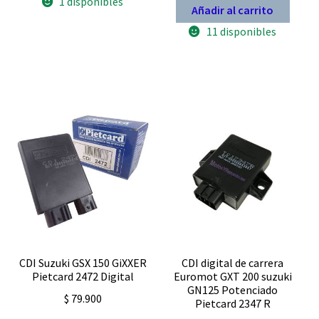
1 disponibles
volts
Añadir al carrito
Sirve
Keeway
11 disponibles
SL
200
K-
LIGHT
202
Honda
Elite
125
Pietcard
2114
analogico
cantidad
CDI Suzuki GSX 150 GiXXER
CDI digital de carrera
Pietcard 2472 Digital
Euromot GXT 200 suzuki
GN125 Potenciado
$
79.900
Pietcard 2347 R