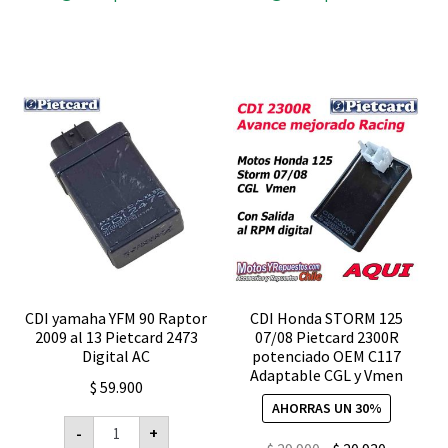
y
12
sensor
volts
de
Pietcard
TPS
2235
Pietcard
digital
2444
cantidad
cantidad
CDI yamaha YFM 90 Raptor
CDI Honda STORM 125
2009 al 13 Pietcard 2473
07/08 Pietcard 2300R
Digital AC
potenciado OEM C117
Adaptable CGL y Vmen
$
59.900
AHORRAS UN 30%
CDI
-
+
yamaha