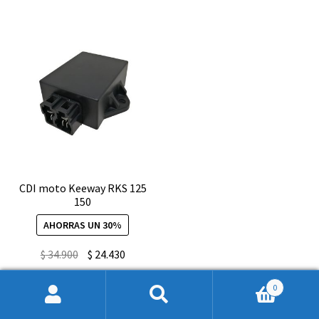
hasta
2013
ALternativo
Taiwanes
cantidad
CDI moto Keeway RKS 125
150
AHORRAS UN 30%
El
El
$
34.900
$
24.430
precio
precio
CDI
-
+
0
original
actual
moto
Keeway
Buscar
Buscar
era:
es:
RKS
Añadir al carrito