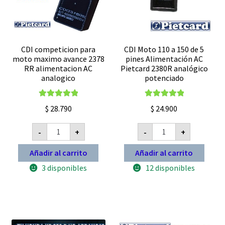
CDI competicion para
CDI Moto 110 a 150 de 5
moto maximo avance 2378
pines Alimentación AC
RR alimentacion AC
Pietcard 2380R analógico
analogico
potenciado
Valorado con
Valorado con
$
28.790
$
24.900
5.00
de 5
5.00
de 5
CDI
CDI
-
+
-
+
competicion
Moto
para
110
moto
a
Añadir al carrito
Añadir al carrito
maximo
150
avance
de
3 disponibles
12 disponibles
2378
5
RR
pines
alimentacion
Alimentación
AC
AC
analogico
Pietcard
cantidad
2380R
analógico