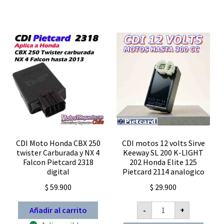
cantidad
CDI Moto Honda CBX 250
CDI motos 12 volts Sirve
twister Carburada y NX 4
Keeway SL 200 K-LIGHT
Falcon Pietcard 2318
202 Honda Elite 125
digital
Pietcard 2114 analogico
$
59.900
$
29.900
CDI
Añadir al carrito
-
+
motos
12