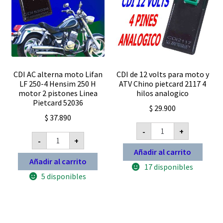
CDI AC alterna moto Lifan
CDI de 12 volts para moto y
LF 250-4 Hensim 250 H
ATV Chino pietcard 2117 4
motor 2 pistones Linea
hilos analogico
Pietcard 52036
$
29.900
$
37.890
CDI
-
+
de
CDI
-
+
12
AC
volts
alterna
Añadir al carrito
para
moto
Añadir al carrito
moto
17 disponibles
Lifan
y
LF
5 disponibles
ATV
250-
Chino
4
pietcard
Hensim
2117
250
4
H
hilos