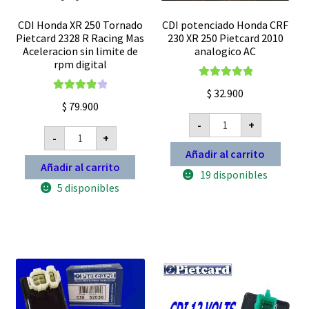
CDI Honda XR 250 Tornado
CDI potenciado Honda CRF
Pietcard 2328 R Racing Mas
230 XR 250 Pietcard 2010
Aceleracion sin limite de
analogico AC
rpm digital
Valorado con
$
32.900
Valorado
5.00
de 5
$
79.900
con
4.00
CDI
-
+
potenciado
CDI
de 5
-
+
Honda
Honda
CRF
XR
Añadir al carrito
230
250
Añadir al carrito
XR
19 disponibles
Tornado
250
Pietcard
5 disponibles
Pietcard
2328
2010
R
analogico
Racing
AC
Mas
cantidad
Aceleracion
sin
limite
de
rpm
digital
cantidad