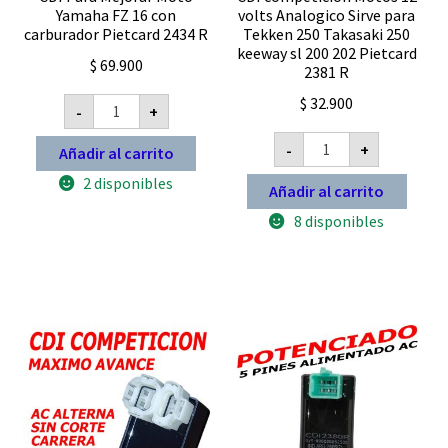
Yamaha FZ 16 con
volts Analogico Sirve para
carburador Pietcard 2434 R
Tekken 250 Takasaki 250
keeway sl 200 202 Pietcard
$
69.900
2381 R
CDI
$
32.900
-
+
Para
Mejorar
CDI
Moto
-
+
Añadir al carrito
competición
Yamaha
Motos
FZ
2 disponibles
12
Añadir al carrito
16
volts
con
Analogico
8 disponibles
carburador
Sirve
Pietcard
para
2434
Tekken
R
250
cantidad
Takasaki
250
keeway
sl
200
202
Pietcard
2381
R
cantidad