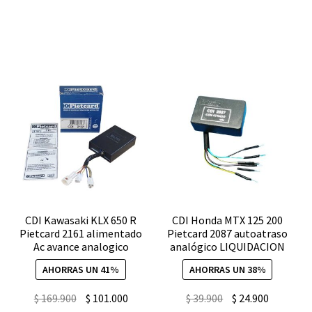
5
$ 205.900.
$ 144.130.
conexiones
AC
Pietcard
2380
C2
Digital
con
corte
de
RPM
cantidad
CDI Kawasaki KLX 650 R
CDI Honda MTX 125 200
Pietcard 2161 alimentado
Pietcard 2087 autoatraso
Ac avance analogico
analógico LIQUIDACION
AHORRAS UN 41%
AHORRAS UN 38%
El
El
El
El
$
169.900
$
101.000
$
39.900
$
24.900