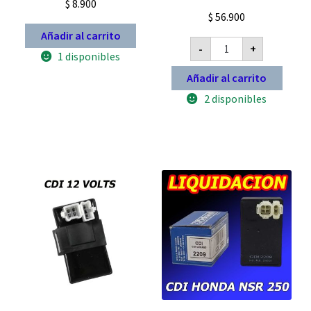
$
8.900
$
56.900
Añadir al carrito
CDI
-
+
Yamaha
1 disponibles
XTZ
125
Añadir al carrito
6
hilos
2 disponibles
Pietcard
2385
Digital
12
volts
cantidad