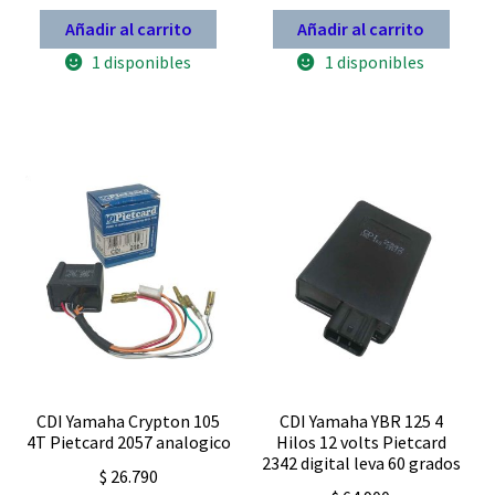
precio
precio
precio
precio
Añadir al carrito
Añadir al carrito
original
actual
original
actual
era:
es:
era:
es:
1 disponibles
1 disponibles
$ 169.900.
$ 101.000.
$ 39.900.
$ 24.900.
CDI Yamaha Crypton 105
CDI Yamaha YBR 125 4
4T Pietcard 2057 analogico
Hilos 12 volts Pietcard
2342 digital leva 60 grados
$
26.790