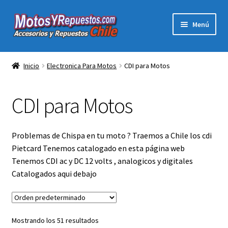
Ir
Ir
Menú
a
al
la
contenido
Expandi
Acc y Rep Motocross Enduro
navegación
el
Inicio
Electronica Para Motos
CDI para Motos
menú
Electronica Para Motos
hijo
CDI para Motos
Repuestos Para Motos
Filtros para Motos
Problemas de Chispa en tu moto ? Traemos a Chile los cdi
Pietcard Tenemos catalogado en esta página web
Herramientas Para Taller
Tenemos CDI ac y DC 12 volts , analogicos y digitales
Catalogados aqui debajo
Ropa para Motociclistas
Tienda Física Motosyrepuestos
Mostrando los 51 resultados