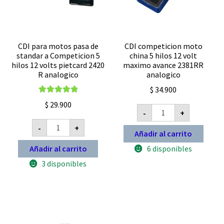
CDI para motos pasa de
CDI competicion moto
standar a Competicion 5
china 5 hilos 12 volt
hilos 12 volts pietcard 2420
maximo avance 2381RR
R analogico
analogico
$
34.900
Valorado con
$
29.900
CDI
5.00
de 5
-
+
competicion
CDI
moto
-
+
para
china
Añadir al carrito
motos
5
pasa
hilos
6 disponibles
Añadir al carrito
de
12
standar
volt
3 disponibles
a
maximo
Competicion
avance
5
2381RR
hilos
analogico
12
cantidad
volts
pietcard