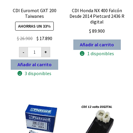
CDI Euromot GXT 200
CDI Honda NX 400 Falcón
Taiwanes
Desde 2014 Pietcard 2436 R
digital
AHORRAS UN 33%
$
89.900
El
El
$
26.900
$
17.890
Añadir al carrito
precio
precio
CDI
-
+
original
actual
1 disponibles
Euromot
GXT
era:
es:
200
Añadir al carrito
$ 26.900.
$ 17.890.
Taiwanes
cantidad
3 disponibles