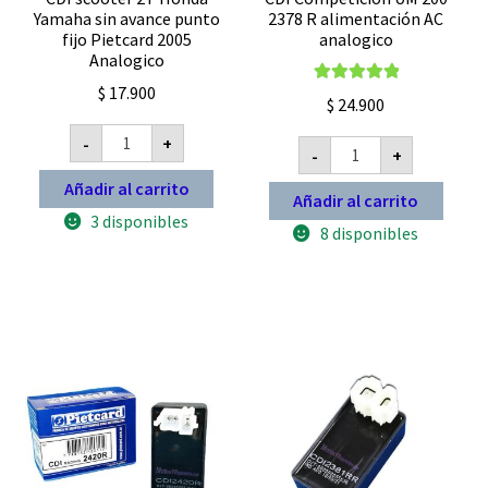
Yamaha sin avance punto
2378 R alimentación AC
fijo Pietcard 2005
analogico
Analogico
$
17.900
Valorado con
$
24.900
5.00
de 5
CDI
-
+
CDI
scooter
-
+
Competicion
2T
UM
Honda
Añadir al carrito
200
Añadir al carrito
Yamaha
2378
sin
3 disponibles
R
8 disponibles
avance
alimentación
punto
AC
fijo
analogico
Pietcard
cantidad
2005
Analogico
cantidad