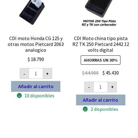
CDI moto Honda CG 125 y
CDI Moto china tipo pista
otras motos Pietcard 2063
RZ TK 250 Pietcard 2442 12
analogico
volts digital
$
18.790
AHORRAS UN 30%
CDI
El
El
$
64.900
$
45.430
-
+
moto
precio
precio
Honda
CDI
CG
Añadir al carrito
-
+
original
actual
Moto
125
china
y
era:
es:
10 disponibles
tipo
Añadir al carrito
otras
$ 64.900.
$ 45.430.
pista
motos
RZ
2 disponibles
Pietcard
TK
2063
250
analogico
Pietcard
cantidad
2442
12
volts