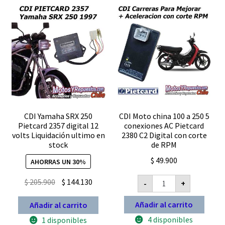
digital
cantidad
CDI Yamaha SRX 250
CDI Moto china 100 a 250 5
Pietcard 2357 digital 12
conexiones AC Pietcard
volts Liquidación ultimo en
2380 C2 Digital con corte
stock
de RPM
$
49.900
AHORRAS UN 30%
CDI
El
El
$
205.900
$
144.130
-
+
Moto
precio
precio
china
100
Añadir al carrito
Añadir al carrito
original
actual
a
250
era:
es:
4 disponibles
1 disponibles