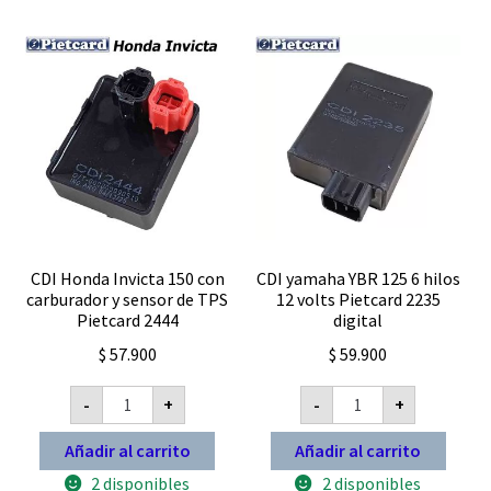
Expandi
FAQ Preguntas Frecuentes
el
menú
hijo
CDI Honda Invicta 150 con
CDI yamaha YBR 125 6 hilos
carburador y sensor de TPS
12 volts Pietcard 2235
Pietcard 2444
digital
$
57.900
$
59.900
CDI
CDI
-
+
-
+
Honda
yamaha
Invicta
YBR
150
125
Añadir al carrito
Añadir al carrito
con
6
carburador
hilos
2 disponibles
2 disponibles