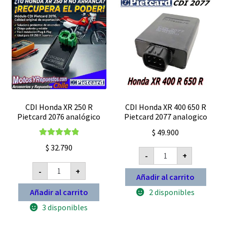
potenciado
cantidad
CDI Honda XR 250 R
CDI Honda XR 400 650 R
Pietcard 2076 analógico
Pietcard 2077 analogico
$
49.900
Valorado con
$
32.790
CDI
5.00
de 5
-
+
Honda
CDI
XR
-
+
Honda
400
Añadir al carrito
XR
650
250
R
2 disponibles
Añadir al carrito
R
Pietcard
Pietcard
2077
3 disponibles
2076
analogico
analógico
cantidad