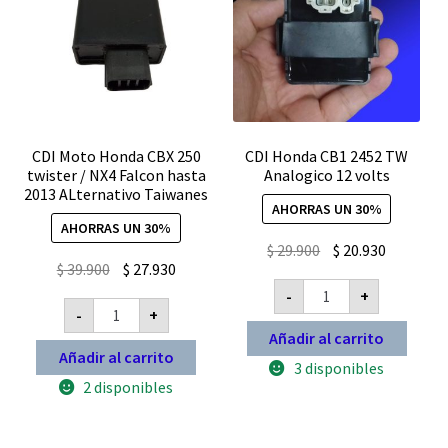
CDI Moto Honda CBX 250
CDI Honda CB1 2452 TW
twister / NX4 Falcon hasta
Analogico 12 volts
2013 ALternativo Taiwanes
AHORRAS UN 30%
AHORRAS UN 30%
El
El
$
29.900
$
20.930
El
El
$
39.900
$
27.930
precio
precio
CDI
precio
precio
-
+
original
actual
Honda
CDI
-
+
original
actual
CB1
Moto
era:
es:
2452
Honda
Añadir al carrito
era:
es:
$ 29.900.
$ 20.930.
TW
CBX
Añadir al carrito
Analogico
$ 39.900.
$ 27.930.
3 disponibles
250
12
twister
2 disponibles
volts
/
cantidad
NX4
Falcon