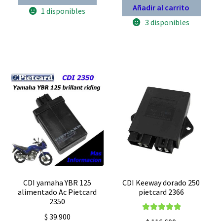
XR
Añadir al carrito
1 disponibles
250
Tornado
3 disponibles
Pietcard
2328
cantidad
CDI yamaha YBR 125
CDI Keeway dorado 250
alimentado Ac Pietcard
pietcard 2366
2350
$
39.900
Valorado con