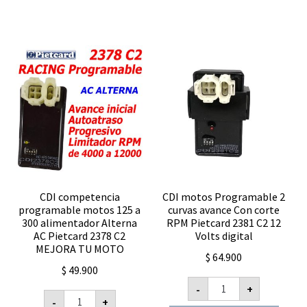
pietcard
desde
2420
2014
C2
Pietcard
12
2445
volts
R
digital
12
cantidad
volts
digital
cantidad
CDI competencia
CDI motos Programable 2
programable motos 125 a
curvas avance Con corte
300 alimentador Alterna
RPM Pietcard 2381 C2 12
AC Pietcard 2378 C2
Volts digital
MEJORA TU MOTO
$
64.900
$
49.900
CDI
-
+
motos
CDI
-
+
Programable
competencia