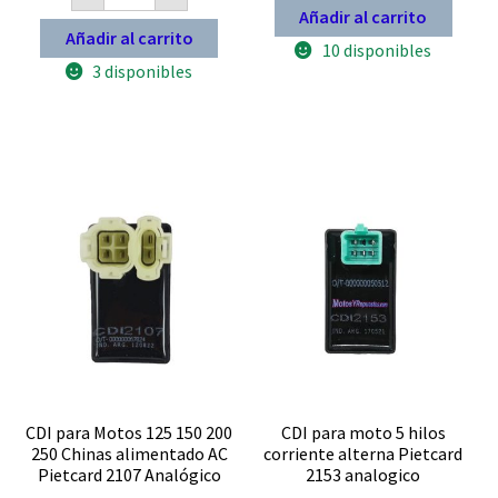
2
programable
Añadir al carrito
curvas
motos
Añadir al carrito
avance
10 disponibles
125
Con
a
3 disponibles
corte
300
RPM
alimentador
Pietcard
Alterna
2381
AC
C2
Pietcard
12
2378
Volts
C2
digital
MEJORA
cantidad
TU
MOTO
cantidad
CDI para Motos 125 150 200
CDI para moto 5 hilos
250 Chinas alimentado AC
corriente alterna Pietcard
Pietcard 2107 Analógico
2153 analogico