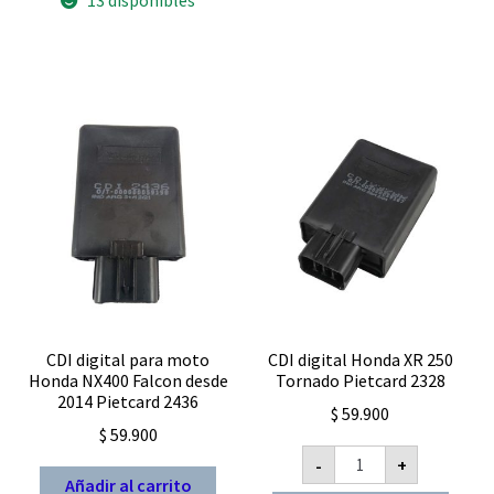
13 disponibles
cc
Pietcard
2379
R
alimentado
AC
analogico
cantidad
CDI digital para moto
CDI digital Honda XR 250
Honda NX400 Falcon desde
Tornado Pietcard 2328
2014 Pietcard 2436
$
59.900
$
59.900
CDI
-
+
digital
Añadir al carrito
Honda