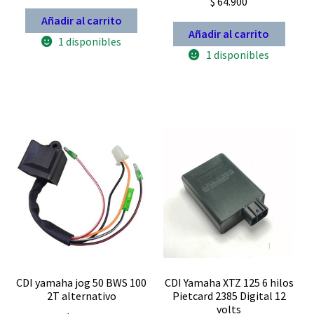
$
64.900
Añadir al carrito
Añadir al carrito
1 disponibles
1 disponibles
CDI yamaha jog 50 BWS 100
CDI Yamaha XTZ 125 6 hilos
2T alternativo
Pietcard 2385 Digital 12
volts