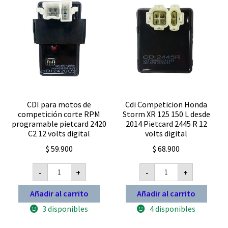
2420
R
analogico
cantidad
CDI para motos de
Cdi Competicion Honda
competición corte RPM
Storm XR 125 150 L desde
programable pietcard 2420
2014 Pietcard 2445 R 12
C2 12 volts digital
volts digital
$
59.900
$
68.900
CDI
Cdi
-
+
-
+
para
Competicion
motos
Honda
de
Storm
Añadir al carrito
Añadir al carrito
competición
XR
corte
125
3 disponibles
4 disponibles
RPM
150
programable
L