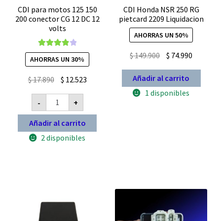
CDI para motos 125 150
CDI Honda NSR 250 RG
200 conector CG 12 DC 12
pietcard 2209 Liquidacion
volts
AHORRAS UN 50%
Valorado
El
El
$
149.900
$
74.990
AHORRAS UN 30%
con
4.00
precio
precio
de 5
Añadir al carrito
El
El
original
actual
$
17.890
$
12.523
precio
precio
era:
es:
1 disponibles
CDI
-
+
original
actual
$ 149.900.
$ 74.990.
para
motos
era:
es:
125
Añadir al carrito
$ 17.890.
$ 12.523.
150
200
2 disponibles
conector
CG
12
DC
12
volts
cantidad