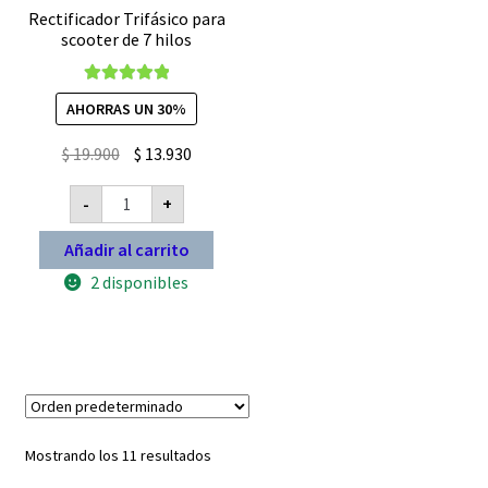
Rectificador Trifásico para
scooter de 7 hilos
Valorado con
AHORRAS UN 30%
5.00
de 5
El
El
$
19.900
$
13.930
precio
precio
Rectificador
-
+
original
actual
Trifásico
para
era:
es:
scooter
Añadir al carrito
$ 19.900.
$ 13.930.
de
7
2 disponibles
hilos
cantidad
Mostrando los 11 resultados