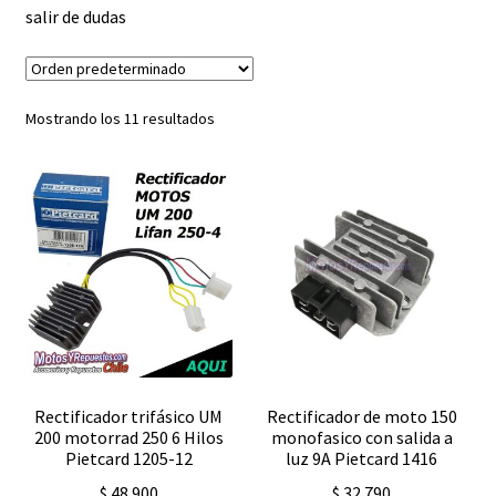
salir de dudas
Expandi
FAQ Preguntas Frecuentes
el
menú
hijo
Mostrando los 11 resultados
Rectificador trifásico UM
Rectificador de moto 150
200 motorrad 250 6 Hilos
monofasico con salida a
Pietcard 1205-12
luz 9A Pietcard 1416
$
48.900
$
32.790