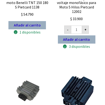
moto Benelli TNT 150 180
voltaje monofásico para
S Pietcard 1138
Moto 5 Hilos Pietcard
12002
$
54.790
$
33.900
Añadir al carrito
Rectificador
-
+
Regulador
1 disponibles
voltaje
monofásico
Añadir al carrito
para
Moto
3 disponibles
5
Hilos
Pietcard
12002
cantidad