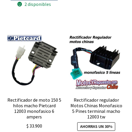
1052
2 disponibles
TW
cantidad
Rectificador de moto 150 5
Rectificador regulador
hilos macho Pietcard
Motos Chinas Monofasico
12003 monofasico 6
5 Pines terminal macho
ampers
12003 tw
$
33.900
AHORRAS UN 30%