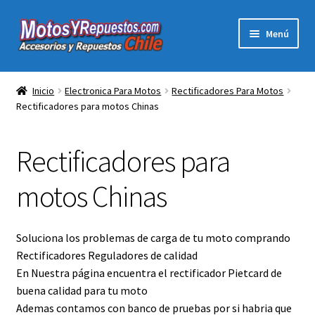
Ir
Ir
Menú
a
al
la
contenido
Expandi
Acc y Rep Motocross Enduro
navegación
el
Inicio
Electronica Para Motos
Rectificadores Para Motos
menú
Rectificadores para motos Chinas
Electronica Para Motos
hijo
Repuestos Para Motos
Rectificadores para
Filtros para Motos
motos Chinas
Herramientas Para Taller
Soluciona los problemas de carga de tu moto comprando
Rectificadores Reguladores de calidad
Ropa para Motociclistas
En Nuestra página encuentra el rectificador Pietcard de
buena calidad para tu moto
Tienda Física Motosyrepuestos
Ademas contamos con banco de pruebas por si habria que