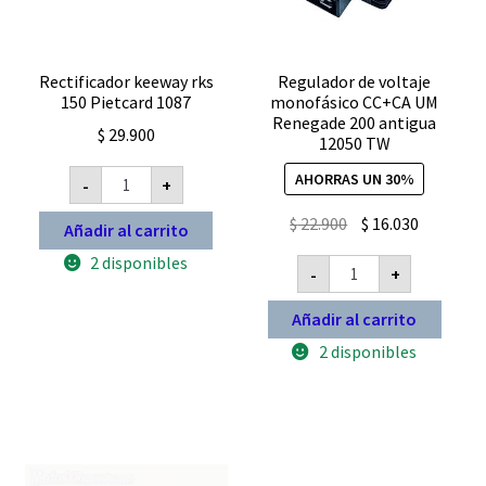
Rectificador keeway rks
Regulador de voltaje
150 Pietcard 1087
monofásico CC+CA UM
Renegade 200 antigua
$
29.900
12050 TW
Rectificador
AHORRAS UN 30%
-
+
keeway
rks
El
El
$
22.900
$
16.030
150
Añadir al carrito
Pietcard
precio
precio
1087
Regulador
2 disponibles
-
+
original
actual
cantidad
de
voltaje
era:
es:
monofásico
Añadir al carrito
$ 22.900.
$ 16.030.
CC+CA
UM
2 disponibles
Renegade
200
antigua
12050
TW
cantidad