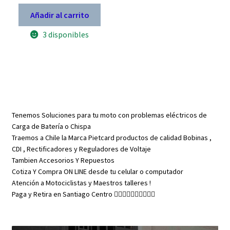
para
moto
Añadir al carrito
maximo
avance
3 disponibles
2378
RR
alimentacion
AC
analogico
cantidad
Tenemos Soluciones para tu moto con problemas eléctricos de
Carga de Batería o Chispa
Traemos a Chile la Marca Pietcard productos de calidad Bobinas ,
CDI , Rectificadores y Reguladores de Voltaje
Tambien Accesorios Y Repuestos
Cotiza Y Compra ON LINE desde tu celular o computador
Atención a Motociclistas y Maestros talleres !
Paga y Retira en Santiago Centro 👇🏼👇🏼👇🏼👇🏼👇🏼