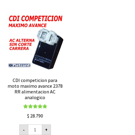
CDI competicion para
moto maximo avance 2378
RR alimentacion AC
analogico
Valorado con
$
28.790
5.00
de 5
CDI
-
+
competicion