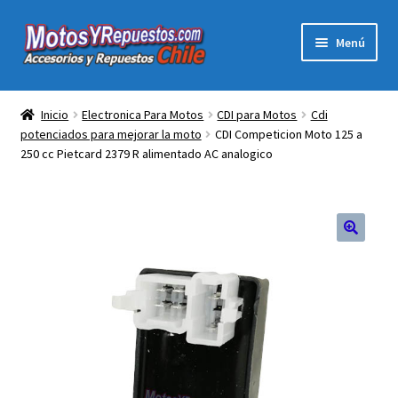
Ir
Ir
Menú
a
al
la
contenido
Expandi
Acc y Rep Motocross Enduro
navegación
el
Inicio
Electronica Para Motos
CDI para Motos
Cdi
menú
potenciados para mejorar la moto
CDI Competicion Moto 125 a
Electronica Para Motos
hijo
250 cc Pietcard 2379 R alimentado AC analogico
Repuestos Para Motos
Filtros para Motos
🔍
Herramientas Para Taller
Ropa para Motociclistas
Tienda Física Motosyrepuestos