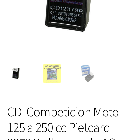
Expandi
FAQ Preguntas Frecuentes
el
menú
hijo
CDI Competicion Moto
125 a 250 cc Pietcard