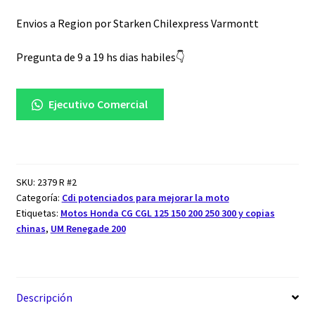
alimentado
AC
analogico
Envios a Region por Starken Chilexpress Varmontt
cantidad
Pregunta de 9 a 19 hs dias habiles👇
Ejecutivo Comercial
SKU:
2379 R #2
Categoría:
Cdi potenciados para mejorar la moto
Etiquetas:
Motos Honda CG CGL 125 150 200 250 300 y copias
chinas
,
UM Renegade 200
Descripción