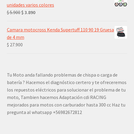
unidades varios colores
El
El
$
5.900
$
3.890
precio
precio
original
actual
Camara motocross Kenda Supertuff 110 90 19 Gruesa
era:
es:
de 4 mm
$ 5.900.
$ 3.890.
$
27.900
Tu Moto anda fallando problemas de chispa o carga de
batería ? Hacemos el diagnóstico certero y te ofreceremos
los repuestos eléctricos para solucionar el problema de tu
moto, Tambien hacemos Adaptación cdi RACING
mejorados para motos con carburador hasta 300 cc Haz tu
pregunta al whatsapp +56982672812