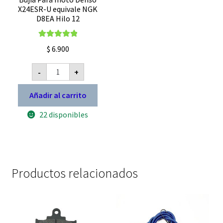
X24ESR-U equivale NGK
D8EA Hilo 12
Valorado con
$
6.900
5.00
de 5
Bujia
-
+
Para
moto
Denso
Añadir al carrito
X24ESR-
U
22 disponibles
equivale
NGK
D8EA
Hilo
12
cantidad
Productos relacionados