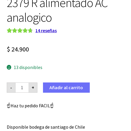
2379 R alimentado AC
analogico
14
reseñas
Valorado con
10
4.80
de 5 en
$
24.900
base a
valoraciones
de clientes
13 disponibles
CDI
-
+
Añadir al carrito
Competicion
Moto
125
a
☝️Haz tu pedido FACIL☝️
250
cc
Pietcard
2379
R
Disponible bodega de santiago de Chile