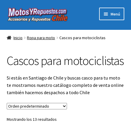
Ir
Ir
Menú
a
al
la
contenido
Expandi
Acc y Rep Motocross Enduro
navegación
el
Inicio
Ropa para moto
Cascos para motociclistas
menú
Electronica Para Motos
hijo
Cascos para motociclistas
Repuestos Para Motos
Filtros para Motos
Si estás en Santiago de Chile y buscas casco para tu moto
te mostramos nuestro catálogo completo de venta online
Herramientas Para Taller
también hacemos despachos a todo Chile
Ropa para Motociclistas
Mostrando los 13 resultados
Tienda Física Motosyrepuestos