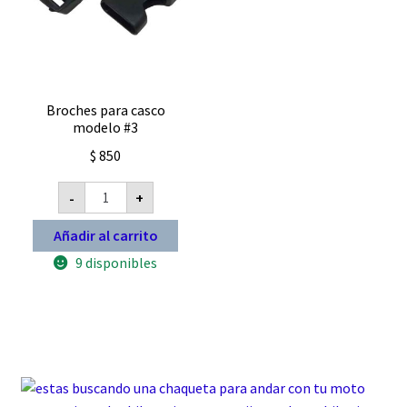
en
la
pág
de
Broches para casco
pro
modelo #3
$
850
Broches
-
+
para
casco
modelo
Añadir al carrito
#3
cantidad
9 disponibles