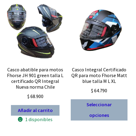
Expandi
FAQ Preguntas Frecuentes
el
menú
hijo
Casco abatible para motos
Casco Integral Certificado
Fhorse JH 901 green talla L
QR para moto Fhorse Matt
certificado QR Integral
blue talla M L XL
Nueva norma Chile
$
64.790
$
68.900
Est
Seleccionar
Añadir al carrito
pro
opciones
tien
1 disponibles
múl
vari