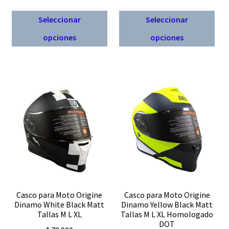
Este
Est
Seleccionar
Seleccionar
producto
pro
opciones
opciones
tiene
tien
múltiples
múl
variantes.
vari
Las
Las
opciones
opc
se
se
pueden
pue
elegir
eleg
en
en
la
la
página
pág
de
de
Casco para Moto Origine
Casco para Moto Origine
producto
pro
Dinamo White Black Matt
Dinamo Yellow Black Matt
Tallas M L XL
Tallas M L XL Homologado
DOT