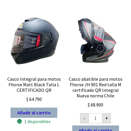
Las
opc
se
pue
eleg
en
la
pág
de
pro
Casco Integral para motos
Casco abatible para motos
Fhorse Matt Black Talla L
Fhorse JH 901 Red talla M
CERTIFICADO QR
certificado QR Integral
Nueva norma Chile
$
64.790
$
68.900
Añadir al carrito
Casco
-
+
abatible
1 disponibles
para
motos
Añadir al carrito