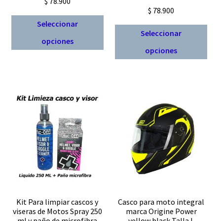
$
78.900
$
78.900
Este
Seleccionar
Est
producto
Seleccionar
opciones
pro
tiene
opciones
tien
múltiples
múl
variantes.
vari
Las
Las
opciones
opc
se
se
pueden
pue
elegir
eleg
en
en
la
la
página
pág
de
de
producto
Kit Para limpiar cascos y
Casco para moto integral
pro
viseras de Motos Spray 250
marca Origine Power
ml y paño de microfibra
yellow black Talla L