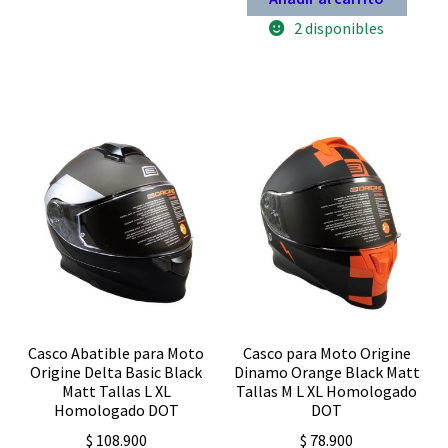
Fhorse
JH
2 disponibles
901
Red
talla
M
certificado
QR
Integral
Nueva
norma
Chile
cantidad
Casco Abatible para Moto
Casco para Moto Origine
Origine Delta Basic Black
Dinamo Orange Black Matt
Matt Tallas L XL
Tallas M L XL Homologado
Homologado DOT
DOT
$
108.900
$
78.900