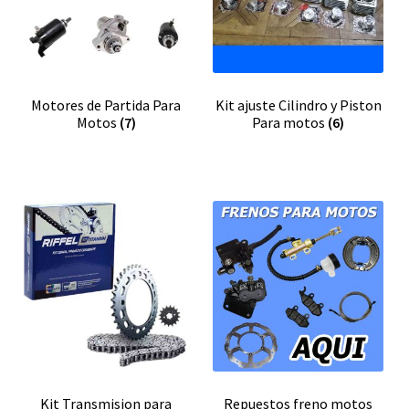
Expandi
FAQ Preguntas Frecuentes
el
menú
hijo
Motores de Partida Para
Kit ajuste Cilindro y Piston
Motos
(7)
Para motos
(6)
Kit Transmision para
Repuestos freno motos