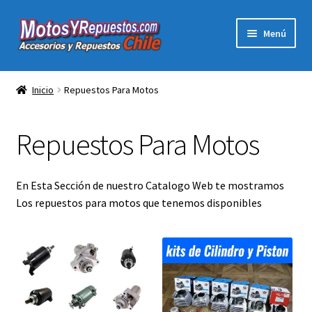
Ir
Ir
Menú
a
al
la
contenido
Expandi
Acc y Rep Motocross Enduro
navegación
el
Inicio
Repuestos Para Motos
menú
Electronica Para Motos
hijo
Repuestos Para Motos
Repuestos Para Motos
Filtros para Motos
En Esta Sección de nuestro Catalogo Web te mostramos
Los repuestos para motos que tenemos disponibles
Herramientas Para Taller
Ropa para Motociclistas
Tienda Física Motosyrepuestos