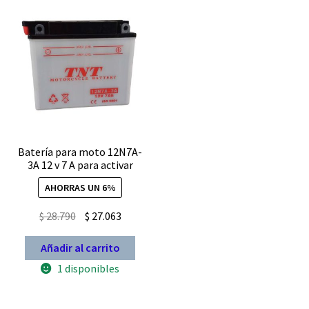
Batería para moto 12N7A-
3A 12 v 7 A para activar
AHORRAS UN 6%
El
El
$
28.790
$
27.063
precio
precio
Añadir al carrito
original
actual
era:
es:
1 disponibles
$ 28.790.
$ 27.063.