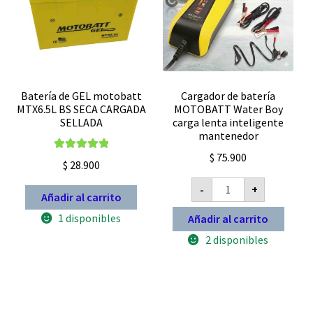
Batería de GEL motobatt
Cargador de batería
MTX6.5L BS SECA CARGADA
MOTOBATT Water Boy
SELLADA
carga lenta inteligente
mantenedor
$
75.900
Valorado con
$
28.900
5.00
de 5
Cargador
-
+
de
Añadir al carrito
batería
MOTOBATT
1 disponibles
Añadir al carrito
Water
Boy
2 disponibles
carga
lenta
inteligente
mantenedor
cantidad