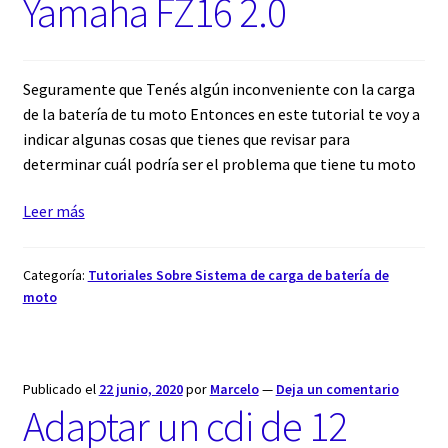
Yamaha FZ16 2.0
Seguramente que Tenés algún inconveniente con la carga
de la batería de tu moto Entonces en este tutorial te voy a
indicar algunas cosas que tienes que revisar para
determinar cuál podría ser el problema que tiene tu moto
:
Leer más
Problema
carga
Categoría:
Tutoriales Sobre Sistema de carga de batería de
bateria
moto
de
Suzuki
Gixxer
y
Publicado el
22 junio, 2020
por
Marcelo
—
Deja un comentario
Adaptar un cdi de 12
Yamaha
FZ16