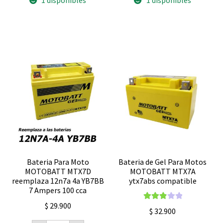
1 disponibles
1 disponibles
Bateria Para Moto
Bateria de Gel Para Motos
MOTOBATT MTX7D
MOTOBATT MTX7A
reemplaza 12n7a 4a YB7BB
ytx7abs compatible
7 Ampers 100 cca
$
29.900
Valorad
$
32.900
o con