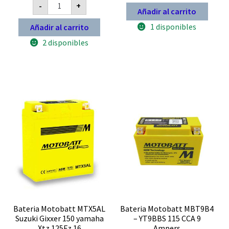
Bateria
-
+
3.00
de
Para
Añadir al carrito
Moto
5
MOTOBATT
1 disponibles
Añadir al carrito
MTX7D
reemplaza
2 disponibles
12n7a
4a
YB7BB
7
Ampers
100
cca
cantidad
Bateria Motobatt MTX5AL
Bateria Motobatt MBT9B4
Suzuki Gixxer 150 yamaha
– YT9BBS 115 CCA 9
Xtz 125Fz 16
Ampers