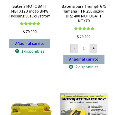
Batería MOTOBATT
Bateria para Triumph 675
MBTX12U moto BMW
Yamaha TTR 250 suzuki
Hyosung Suzuki Vstrom
DRZ 400 MOTOBATT
MTX7B
Valorado con
$
79.900
Valorado con
5.00
de 5
$
29.900
5.00
de 5
Añadir al carrito
Bateria
-
+
para
1 disponibles
Triumph
675
Añadir al carrito
Yamaha
TTR
2 disponibles
250
suzuki
DRZ
400
MOTOBATT
MTX7B
cantidad