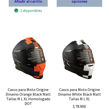
original
actual
Añadir al carrito
opciones
tien
era:
es:
1 disponibles
múl
$ 108.900.
$ 81.675.
vari
Las
opc
se
pue
eleg
en
la
pág
de
pro
Casco para Moto Origine
Casco para Moto Origine
Dinamo Orange Black Matt
Dinamo White Black Matt
Tallas M L XL Homologado
Tallas M L XL
DOT
$
78.900