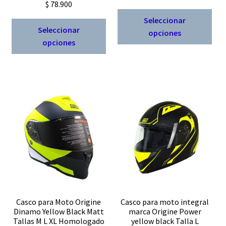
$
78.900
Est
Seleccionar
Este
pro
Seleccionar
opciones
producto
tien
opciones
tiene
múl
múltiples
vari
variantes.
Las
Las
opc
opciones
se
se
pue
pueden
eleg
elegir
en
en
la
la
pág
página
de
de
pro
producto
Casco para Moto Origine
Casco para moto integral
Dinamo Yellow Black Matt
marca Origine Power
Tallas M L XL Homologado
yellow black Talla L