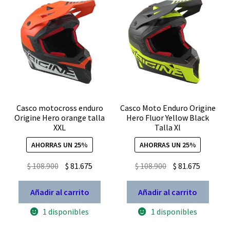
Casco motocross enduro
Casco Moto Enduro Origine
Origine Hero orange talla
Hero Fluor Yellow Black
XXL
Talla Xl
AHORRAS UN 25%
AHORRAS UN 25%
El
El
El
El
$
108.900
$
81.675
$
108.900
$
81.675
precio
precio
precio
precio
original
actual
original
actual
Añadir al carrito
Añadir al carrito
era:
es:
era:
es:
1 disponibles
1 disponibles
$ 108.900.
$ 81.675.
$ 108.900.
$ 81.675.