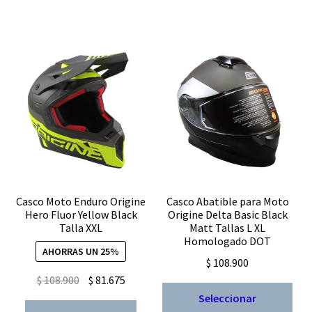
Casco Moto Enduro Origine
Casco Abatible para Moto
Hero Fluor Yellow Black
Origine Delta Basic Black
Talla XXL
Matt Tallas L XL
Homologado DOT
AHORRAS UN 25%
$
108.900
El
El
$
108.900
$
81.675
Est
precio
precio
Seleccionar
pro