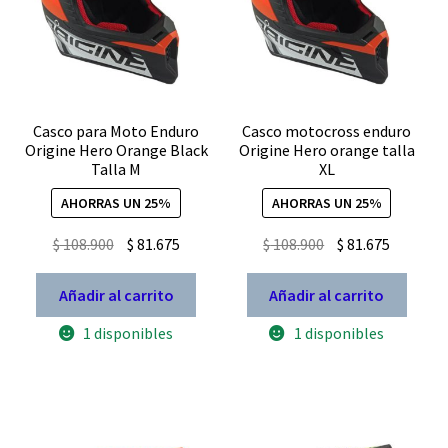
Expandi
FAQ Preguntas Frecuentes
el
menú
hijo
Casco para Moto Enduro
Casco motocross enduro
Origine Hero Orange Black
Origine Hero orange talla
Talla M
XL
AHORRAS UN 25%
AHORRAS UN 25%
El
El
El
El
$
108.900
$
81.675
$
108.900
$
81.675
precio
precio
precio
precio
original
actual
original
actual
Añadir al carrito
Añadir al carrito
era:
es:
era:
es:
1 disponibles
1 disponibles
$ 108.900.
$ 81.675.
$ 108.900.
$ 81.675.