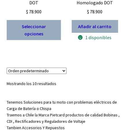
DOT
Homologado DOT
$
78.900
$
78.900
Este
Seleccionar
Añadir al carrito
producto
opciones
1 disponibles
tiene
múltiples
variantes.
Las
opciones
se
pueden
Mostrando los 10 resultados
elegir
en
Tenemos Soluciones para tu moto con problemas eléctricos de
la
Carga de Batería o Chispa
página
Traemos a Chile la Marca Pietcard productos de calidad Bobinas ,
de
CDI , Rectificadores y Reguladores de Voltaje
producto
Tambien Accesorios Y Repuestos