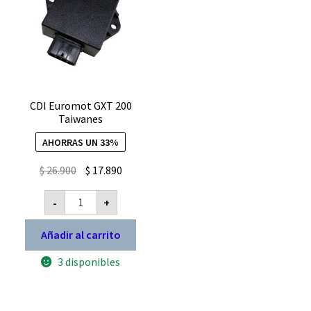
CDI Euromot GXT 200
Taiwanes
AHORRAS UN 33%
El
El
$
26.900
$
17.890
precio
precio
CDI
-
+
original
actual
Euromot
GXT
era:
es:
200
Añadir al carrito
$ 26.900.
$ 17.890.
Taiwanes
cantidad
3 disponibles