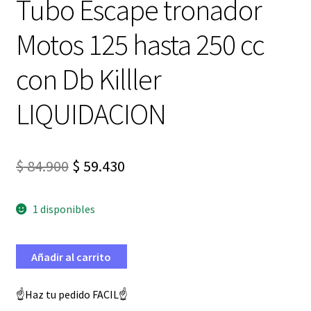
Tubo Escape tronador
Motos 125 hasta 250 cc
con Db Killler
LIQUIDACION
El
El
$
84.900
$
59.430
precio
precio
1 disponibles
original
actual
era:
es:
Añadir al carrito
$ 84.900.
$ 59.430.
☝️Haz tu pedido FACIL☝️