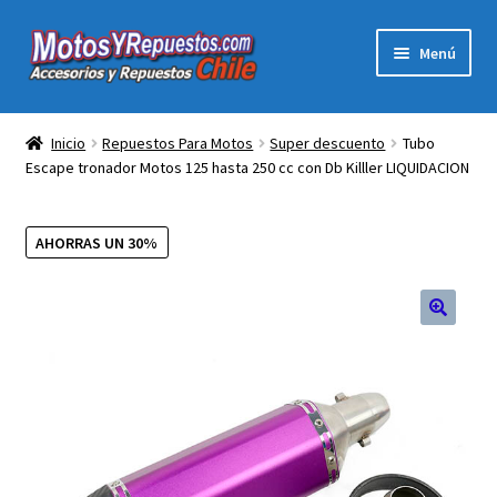
Ir
Ir
Menú
a
al
la
contenido
Expandi
Acc y Rep Motocross Enduro
navegación
el
Inicio
Repuestos Para Motos
Super descuento
Tubo
menú
Escape tronador Motos 125 hasta 250 cc con Db Killler LIQUIDACION
Electronica Para Motos
hijo
Repuestos Para Motos
AHORRAS UN 30%
Filtros para Motos
🔍
Herramientas Para Taller
Ropa para Motociclistas
Tienda Física Motosyrepuestos