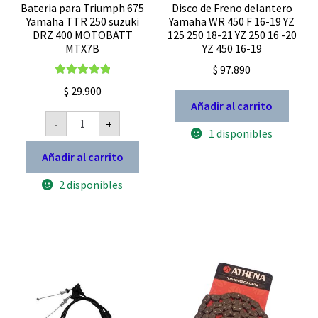
Bateria para Triumph 675
Disco de Freno delantero
Yamaha TTR 250 suzuki
Yamaha WR 450 F 16-19 YZ
DRZ 400 MOTOBATT
125 250 18-21 YZ 250 16 -20
MTX7B
YZ 450 16-19
$
97.890
Valorado con
$
29.900
5.00
de 5
Añadir al carrito
Bateria
-
+
para
1 disponibles
Triumph
675
Añadir al carrito
Yamaha
TTR
2 disponibles
250
suzuki
DRZ
400
MOTOBATT
MTX7B
cantidad