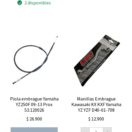
2 disponibles
FX
2015
WR
250
2015
zeta
ZE90
4356
cantidad
Piola embrague Yamaha
Manillas Embrague
YZ250F 09-13 Prox
Kawasaki KX KXF Yamaha
53.120026
YZ YZF D40-01-708
$
26.900
$
12.900
Manillas