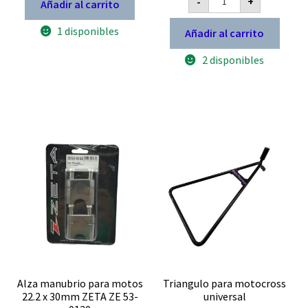
-
+
Añadir al carrito
Embrague
Kawasaki
KX
1 disponibles
Añadir al carrito
KXF
Yamaha
2 disponibles
YZ
YZF
D40-
01-
708
cantidad
Alza manubrio para motos
Triangulo para motocross
22.2 x 30mm ZETA ZE 53-
universal