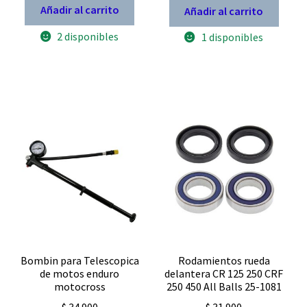
Yamaha
original
actual
Añadir al carrito
Añadir al carrito
YZ
125
era:
es:
2 disponibles
YZ
1 disponibles
$ 13.900.
$ 9.730.
WR
250
F
13
dientes
sunstar
38813
cantidad
Bombin para Telescopica
Rodamientos rueda
de motos enduro
delantera CR 125 250 CRF
motocross
250 450 All Balls 25-1081