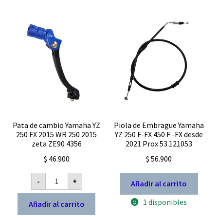
ATHENA
W445005R
cantidad
Pata de cambio Yamaha YZ
Piola de Embrague Yamaha
250 FX 2015 WR 250 2015
YZ 250 F-FX 450 F -FX desde
zeta ZE90 4356
2021 Prox 53.121053
$
46.900
$
56.900
Pata
-
+
Añadir al carrito
de
cambio
Yamaha
1 disponibles
Añadir al carrito
YZ
250