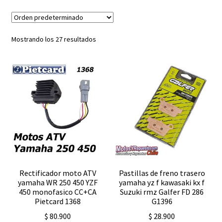
Expandi
FAQ Preguntas Frecuentes
el
menú
Mostrando los 27 resultados
hijo
Rectificador moto ATV
Pastillas de freno trasero
yamaha WR 250 450 YZF
yamaha yz f kawasaki kx f
450 monofasico CC+CA
Suzuki rmz Galfer FD 286
Pietcard 1368
G1396
$
80.900
$
28.900