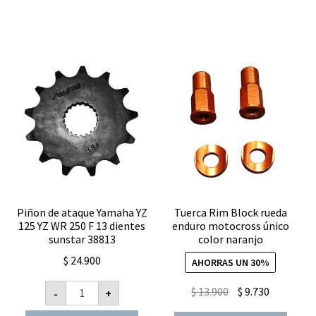
Piñon de ataque Yamaha YZ
Tuerca Rim Block rueda
125 YZ WR 250 F 13 dientes
enduro motocross único
sunstar 38813
color naranjo
$
24.900
AHORRAS UN 30%
Piñon
El
El
$
13.900
$
9.730
-
+
de
precio
precio
ataque