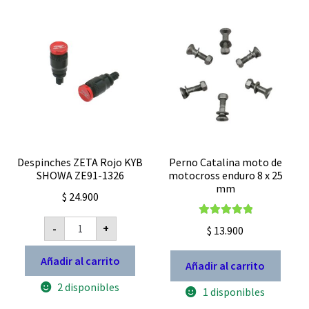
Despinches ZETA Rojo KYB
Perno Catalina moto de
SHOWA ZE91-1326
motocross enduro 8 x 25
mm
$
24.900
Despinches
Valorado con
-
+
$
13.900
ZETA
5.00
de 5
Rojo
KYB
Añadir al carrito
SHOWA
Añadir al carrito
ZE91-
2 disponibles
1326
1 disponibles
cantidad