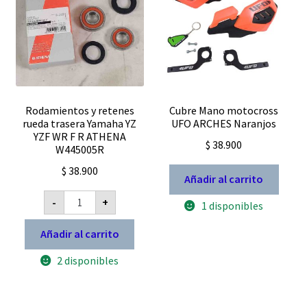
pue
eleg
en
la
pág
de
pro
Rodamientos y retenes
Cubre Mano motocross
rueda trasera Yamaha YZ
UFO ARCHES Naranjos
YZF WR F R ATHENA
$
38.900
W445005R
$
38.900
Añadir al carrito
Rodamientos
-
+
1 disponibles
y
retenes
rueda
Añadir al carrito
trasera
Yamaha
2 disponibles
YZ
YZF
WR
F
R