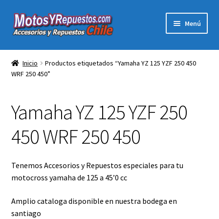
Ir
Ir
Menú
a
al
la
contenido
Expandi
Acc y Rep Motocross Enduro
navegación
el
Inicio
Productos etiquetados “Yamaha YZ 125 YZF 250 450
menú
WRF 250 450”
Electronica Para Motos
hijo
Repuestos Para Motos
Yamaha YZ 125 YZF 250
Filtros para Motos
450 WRF 250 450
Herramientas Para Taller
Tenemos Accesorios y Repuestos especiales para tu
motocross yamaha de 125 a 45’0 cc
Ropa para Motociclistas
Amplio cataloga disponible en nuestra bodega en
Tienda Física Motosyrepuestos
santiago