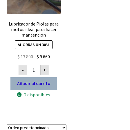
Lubricador de Piolas para
motos ideal para hacer
mantención
AHORRAS UN 30%
El
El
$
13.800
$
9.660
precio
precio
Lubricador
-
+
original
actual
de
Piolas
era:
es:
para
Añadir al carrito
$ 13.800.
$ 9.660.
motos
ideal
2 disponibles
para
hacer
mantención
cantidad