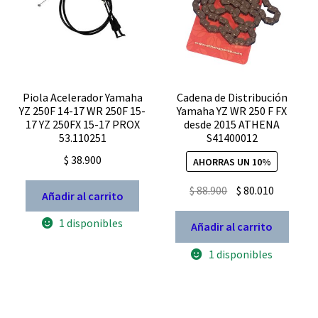
Piola Acelerador Yamaha
Cadena de Distribución
YZ 250F 14-17 WR 250F 15-
Yamaha YZ WR 250 F FX
17 YZ 250FX 15-17 PROX
desde 2015 ATHENA
53.110251
S41400012
$
38.900
AHORRAS UN 10%
El
El
$
88.900
$
80.010
Añadir al carrito
precio
precio
1 disponibles
original
actual
Añadir al carrito
era:
es:
1 disponibles
$ 88.900.
$ 80.010.