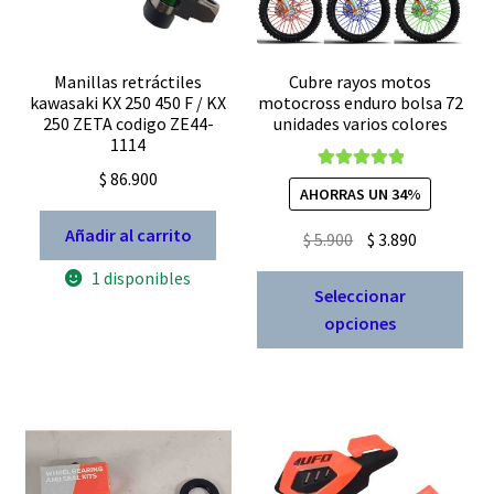
Manillas retráctiles
Cubre rayos motos
kawasaki KX 250 450 F / KX
motocross enduro bolsa 72
250 ZETA codigo ZE44-
unidades varios colores
1114
$
86.900
Valorado con
AHORRAS UN 34%
5.00
de 5
Añadir al carrito
El
El
$
5.900
$
3.890
precio
precio
1 disponibles
Est
original
actual
Seleccionar
pro
era:
es:
opciones
tien
$ 5.900.
$ 3.890.
múl
vari
Las
opc
se