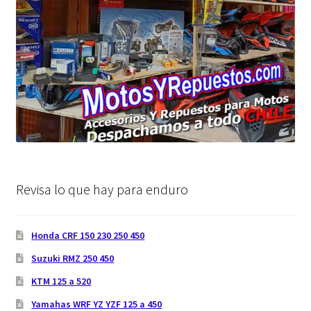
Revisa lo que hay para enduro
Honda CRF 150 230 250 450
Suzuki RMZ 250 450
KTM 125 a 520
Yamahas WRF YZ YZF 125 a 450