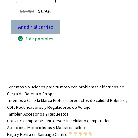
5.00
de 5
El
El
$
9.900
$
6.930
precio
precio
original
actual
Añadir al carrito
era:
es:
1 disponibles
$ 9.900.
$ 6.930.
Tenemos Soluciones para tu moto con problemas eléctricos de
Carga de Batería o Chispa
Traemos a Chile la Marca Pietcard productos de calidad Bobinas ,
CDI , Rectificadores y Reguladores de Voltaje
Tambien Accesorios Y Repuestos
Cotiza Y Compra ON LINE desde tu celular o computador
Atención a Motociclistas y Maestros talleres !
Paga y Retira en Santiago Centro