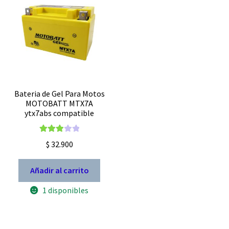
Bateria de Gel Para Motos
MOTOBATT MTX7A
ytx7abs compatible
Valorad
$
32.900
o con
3.00
de
Añadir al carrito
5
1 disponibles