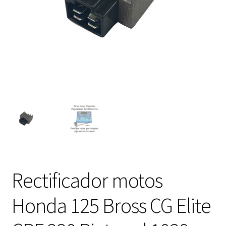
Expandi
FAQ Preguntas Frecuentes
el
menú
hijo
Rectificador motos
Honda 125 Bross CG Elite