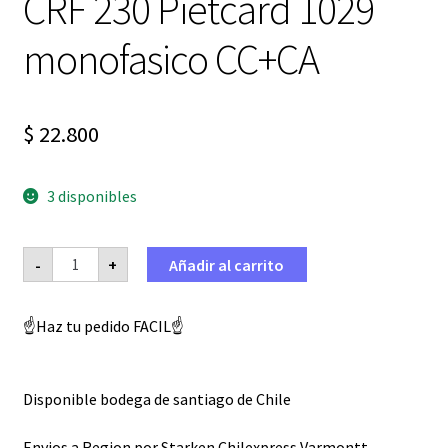
CRF 230 Pietcard 1029
monofasico CC+CA
$
22.800
3 disponibles
Rectificador
-
+
Añadir al carrito
motos
Honda
125
Bross
☝️Haz tu pedido FACIL☝️
CG
Elite
CRF
230
Pietcard
Disponible bodega de santiago de Chile
1029
monofasico
CC+CA
Envios a Region por Starken Chilexpress Varmontt