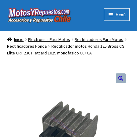
Ir
Ir
Menú
a
al
la
contenido
Expandi
Acc y Rep Motocross Enduro
navegación
el
Inicio
Electronica Para Motos
Rectificadores Para Motos
menú
Rectificadores Honda
Rectificador motos Honda 125 Bross CG
Electronica Para Motos
hijo
Elite CRF 230 Pietcard 1029 monofasico CC+CA
Repuestos Para Motos
Filtros para Motos
Herramientas Para Taller
Ropa para Motociclistas
Tienda Física Motosyrepuestos