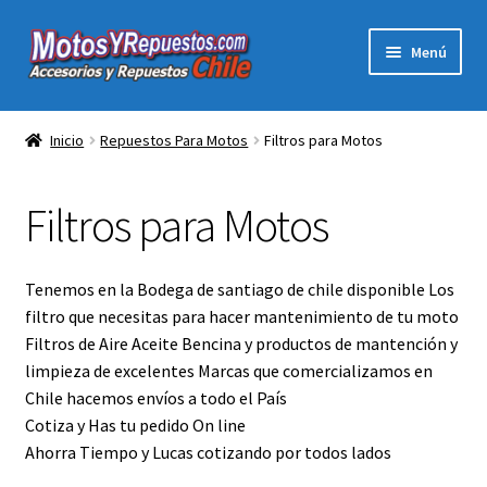
Ir
Ir
Menú
a
al
la
contenido
Expandi
Acc y Rep Motocross Enduro
navegación
el
Inicio
Repuestos Para Motos
Filtros para Motos
menú
Electronica Para Motos
hijo
Filtros para Motos
Repuestos Para Motos
Filtros para Motos
Tenemos en la Bodega de santiago de chile disponible Los
filtro que necesitas para hacer mantenimiento de tu moto
Herramientas Para Taller
Filtros de Aire Aceite Bencina y productos de mantención y
limpieza de excelentes Marcas que comercializamos en
Ropa para Motociclistas
Chile hacemos envíos a todo el País
Cotiza y Has tu pedido On line
Ahorra Tiempo y Lucas cotizando por todos lados
Tienda Física Motosyrepuestos