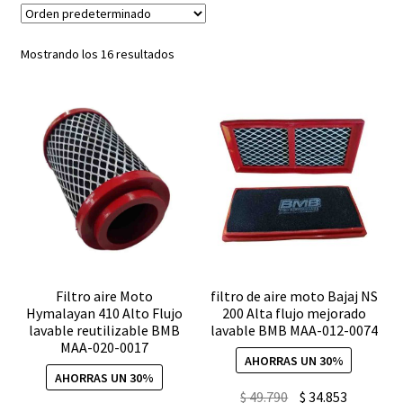
Expandi
FAQ Preguntas Frecuentes
el
Mostrando los 16 resultados
menú
hijo
Filtro aire Moto
filtro de aire moto Bajaj NS
Hymalayan 410 Alto Flujo
200 Alta flujo mejorado
lavable reutilizable BMB
lavable BMB MAA-012-0074
MAA-020-0017
AHORRAS UN 30%
AHORRAS UN 30%
El
El
$
49.790
$
34.853