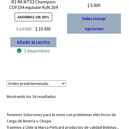
R1 R6 MT03 Champion
$
5.900
COF104 equivale KyN 204
Est
AHORRAS UN 30%
Seleccionar
pro
El
El
opciones
$
14.900
$
10.430
tien
precio
precio
múl
Añadir al carrito
original
actual
vari
era:
es:
1 disponibles
Las
$ 14.900.
$ 10.430.
opc
se
pue
eleg
en
la
Mostrando los 16 resultados
pág
de
Tenemos Soluciones para tu moto con problemas eléctricos de
pro
Carga de Batería o Chispa
Traemos a Chile la Marca Pietcard productos de calidad Bobinas ,