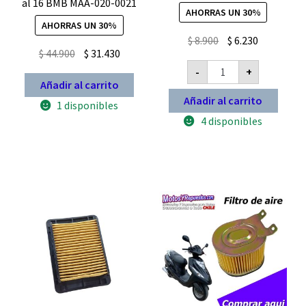
al 16 BMB MAA-020-0021
AHORRAS UN 30%
AHORRAS UN 30%
El
El
$
8.900
$
6.230
El
El
$
44.900
$
31.430
precio
precio
Filtro
precio
precio
-
+
original
actual
de
Añadir al carrito
original
actual
aire
era:
es:
Suzuki
Añadir al carrito
era:
es:
1 disponibles
$ 8.900.
$ 6.230.
Gixxer
150
$ 44.900.
$ 31.430.
4 disponibles
Carburada
cantidad