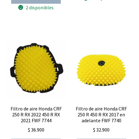
$ 7.900.
$ 5.530.
125
y
150
300
2 disponibles
L
cantidad
cantidad
Filtro de aire Honda CRF
Filtro de aire Honda CRF
250 R RX 2022 450 R RX
250 R 450 R RX 2017 en
2021 FWF 7744
adelante FWF 7740
$
36.900
$
32.900