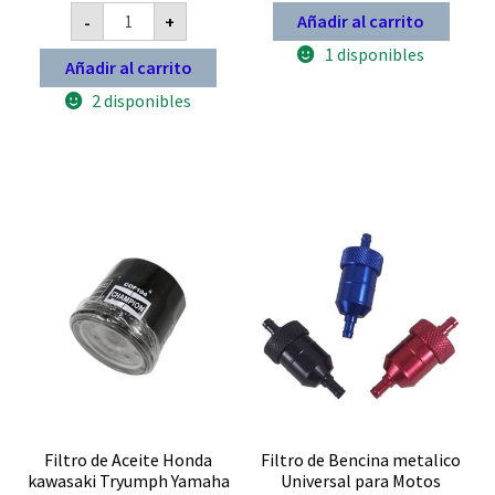
Filtro
Añadir al carrito
-
+
de
Aire
1 disponibles
Honda
Añadir al carrito
CRF
250
2 disponibles
R
2020-
21
FWF
7741
cantidad
Filtro de Aceite Honda
Filtro de Bencina metalico
kawasaki Tryumph Yamaha
Universal para Motos