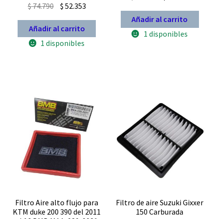
El
El
$
74.790
$
52.353
precio
precio
precio
precio
Añadir al carrito
original
actual
Añadir al carrito
original
actual
era:
es:
1 disponibles
era:
es:
1 disponibles
$ 49.790.
$ 34.853.
$ 74.790.
$ 52.353.
Filtro Aire alto flujo para
Filtro de aire Suzuki Gixxer
KTM duke 200 390 del 2011
150 Carburada