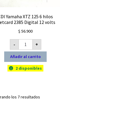
CDI Yamaha XTZ 125 6 hilos
etcard 2385 Digital 12 volts
$
56.900
CDI
-
+
Yamaha
XTZ
125
Añadir al carrito
6
hilos
Pietcard
2 disponibles
2385
Digital
12
volts
cantidad
rando los 7 resultados