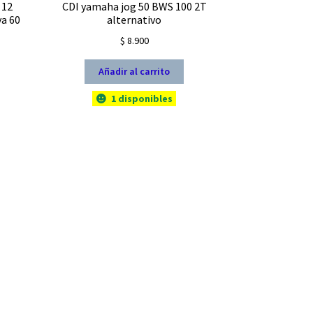
 12
CDI yamaha jog 50 BWS 100 2T
va 60
alternativo
$
8.900
Añadir al carrito
1 disponibles