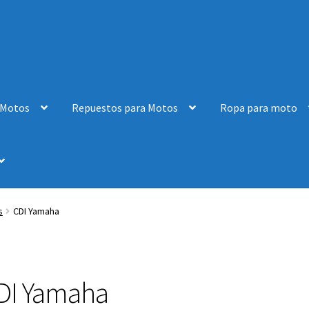
 Motos
Repuestos para Motos
Ropa para moto
s
CDI Yamaha
DI Yamaha