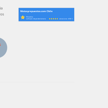
ia
Motosyrepuestos.com Chile
ros
18
reseñas
verificado independientemente
valoraciones
4.78
/ 5
s