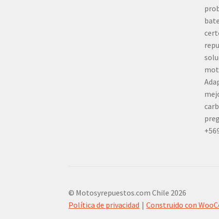
prob
bate
cert
repu
solu
mot
Adap
mej
carb
preg
+56
© Motosyrepuestos.com Chile 2026
Política de privacidad
Construido con Woo