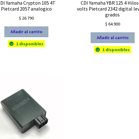
DI Yamaha Crypton 105 4T
CDI Yamaha YBR 125 4 Hilos
Pietcard 2057 analogico
volts Pietcard 2342 digital le
grados
$
26.790
$
64.900
Añadir al carrito
Añadir al carrito
1 disponibles
1 disponibles