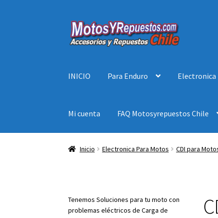
Ir
Ir
a
al
la
contenido
navegación
INICIO
Para Enduro
Electronica
Mi cuenta
FAQ Motosyrepuestos Chile
Inicio
Electronica Para Motos
CDI para Moto
C
Tenemos Soluciones para tu moto con
problemas eléctricos de Carga de