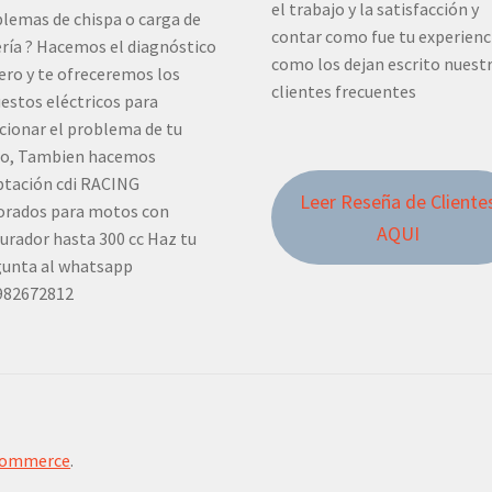
el trabajo y la satisfacción y
lemas de chispa o carga de
contar como fue tu experienc
ría ? Hacemos el diagnóstico
como los dejan escrito nuest
ero y te ofreceremos los
clientes frecuentes
estos eléctricos para
cionar el problema de tu
o, Tambien hacemos
tación cdi RACING
Leer Reseña de Cliente
orados para motos con
AQUI
urador hasta 300 cc Haz tu
unta al whatsapp
982672812
Commerce
.