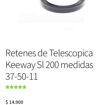
Expandi
FAQ Preguntas Frecuentes
el
menú
hijo
Retenes de Telescopica
Keeway Sl 200 medidas
37-50-11
Valorado con
2
5.00
de 5 en
$
14.900
base a