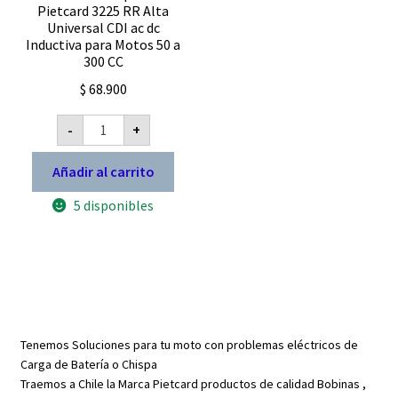
Pietcard 3225 RR Alta
Universal CDI ac dc
Inductiva para Motos 50 a
300 CC
$
68.900
Bobina
-
+
de
Competicion
Pietcard
Añadir al carrito
3225
RR
5 disponibles
Alta
Universal
CDI
ac
dc
Inductiva
para
Motos
50
a
Tenemos Soluciones para tu moto con problemas eléctricos de
300
CC
Carga de Batería o Chispa
cantidad
Traemos a Chile la Marca Pietcard productos de calidad Bobinas ,