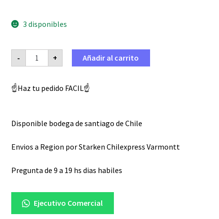
valoraciones
de clientes
3 disponibles
Retenes
-
+
Añadir al carrito
de
Telescopica
Keeway
Sl
☝️Haz tu pedido FACIL☝️
200
medidas
37-
50-
11
Disponible bodega de santiago de Chile
cantidad
Envios a Region por Starken Chilexpress Varmontt
Pregunta de 9 a 19 hs dias habiles
Ejecutivo Comercial