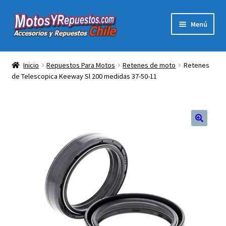
Ir
Ir
Menú
a
al
la
contenido
Expandi
Acc y Rep Motocross Enduro
navegación
el
Inicio
Repuestos Para Motos
Retenes de moto
Retenes
menú
de Telescopica Keeway Sl 200 medidas 37-50-11
Electronica Para Motos
hijo
Repuestos Para Motos
Filtros para Motos
Herramientas Para Taller
Ropa para Motociclistas
Tienda Física Motosyrepuestos