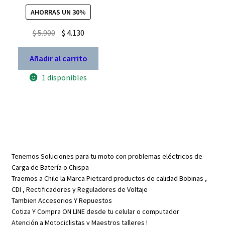
AHORRAS UN 30%
El
El
$
5.900
$
4.130
precio
precio
original
actual
Añadir al carrito
era:
es:
1 disponibles
$ 5.900.
$ 4.130.
Tenemos Soluciones para tu moto con problemas eléctricos de
Carga de Batería o Chispa
Traemos a Chile la Marca Pietcard productos de calidad Bobinas ,
CDI , Rectificadores y Reguladores de Voltaje
Tambien Accesorios Y Repuestos
Cotiza Y Compra ON LINE desde tu celular o computador
Atención a Motociclistas y Maestros talleres !