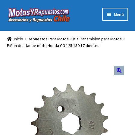
Ir
Ir
Menú
a
al
la
contenido
Expandi
Acc y Rep Motocross Enduro
navegación
el
Inicio
Repuestos Para Motos
Kit Transmision para Motos
menú
Piñon de ataque moto Honda CG 125 150 17 dientes
Electronica Para Motos
hijo
Repuestos Para Motos
Filtros para Motos
🔍
Herramientas Para Taller
Ropa para Motociclistas
Tienda Física Motosyrepuestos