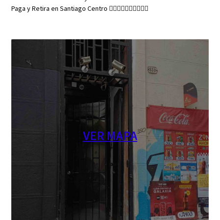
Paga y Retira en Santiago Centro 👇🏼👇🏼👇🏼👇🏼👇🏼
VER MAPA