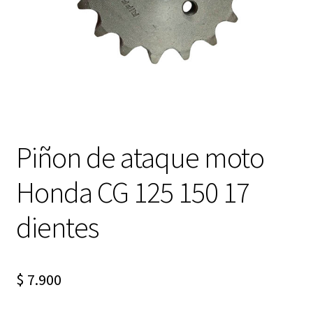
Expandi
FAQ Preguntas Frecuentes
el
menú
hijo
Piñon de ataque moto
Honda CG 125 150 17
dientes
$
7.900