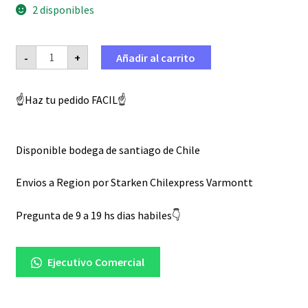
2 disponibles
Piñon
-
+
Añadir al carrito
de
ataque
moto
Honda
☝️Haz tu pedido FACIL☝️
CG
125
150
17
dientes
Disponible bodega de santiago de Chile
cantidad
Envios a Region por Starken Chilexpress Varmontt
Pregunta de 9 a 19 hs dias habiles👇
Ejecutivo Comercial