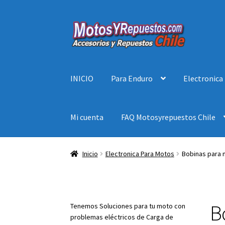
Ir
Ir
a
al
la
contenido
navegación
INICIO
Para Enduro
Electronica
Mi cuenta
FAQ Motosyrepuestos Chile
Inicio
Electronica Para Motos
Bobinas para
B
Tenemos Soluciones para tu moto con
problemas eléctricos de Carga de