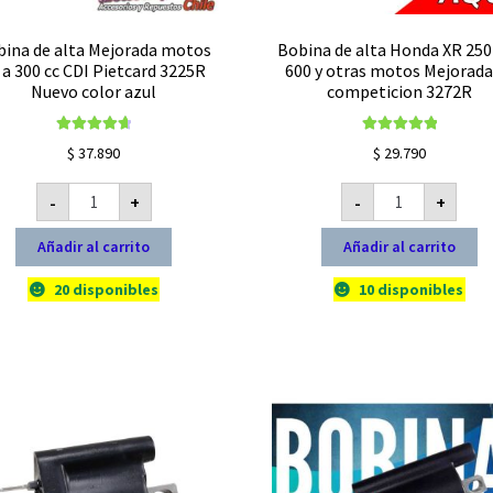
bina de alta Mejorada motos
Bobina de alta Honda XR 250
 a 300 cc CDI Pietcard 3225R
600 y otras motos Mejorada
Nuevo color azul
competicion 3272R
Valorado con
Valorado con
$
37.890
$
29.790
4.78
de 5
5.00
de 5
Bobina
Bobina
-
+
-
+
de
de
alta
alta
Mejorada
Honda
Añadir al carrito
Añadir al carrito
motos
XR
50
250
a
400
20 disponibles
10 disponibles
300
600
cc
y
CDI
otras
Pietcard
motos
3225R
Mejorada
Nuevo
de
color
competicion
azul
3272R
cantidad
cantidad