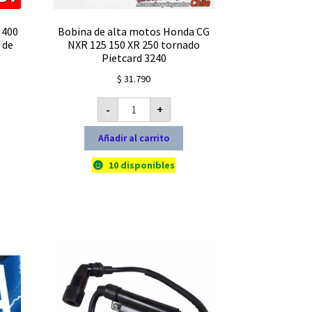
 400
Bobina de alta motos Honda CG
 de
NXR 125 150 XR 250 tornado
Pietcard 3240
$
31.790
Bobina
-
+
de
alta
motos
Añadir al carrito
Honda
CG
NXR
10 disponibles
125
150
XR
250
tornado
Pietcard
3240
cantidad