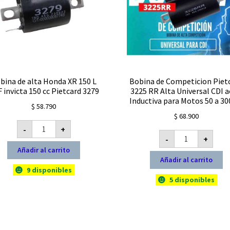
bina de alta Honda XR 150 L
Bobina de Competicion Piet
 invicta 150 cc Pietcard 3279
3225 RR Alta Universal CDI a
Inductiva para Motos 50 a 30
$
58.790
$
68.900
Bobina
-
+
de
Bobina
alta
-
+
de
Honda
Competicion
Añadir al carrito
XR
Pietcard
150
Añadir al carrito
3225
L
RR
9 disponibles
CBF
Alta
5 disponibles
invicta
Universal
150
CDI
cc
ac
Pietcard
dc
3279
Inductiva
cantidad
para
Motos