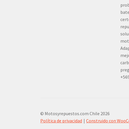
prob
bate
cert
repu
solu
mot
Adap
mej
carb
preg
+56
© Motosyrepuestos.com Chile 2026
Política de privacidad
Construido con Woo