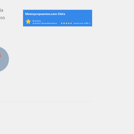
ia
Motosyrepuestos.com Chile
ros
18
reseñas
verificado independientemente
valoraciones
4.78
/ 5
s