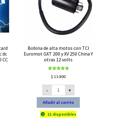
card
Bobina de alta motos con TCI
c dc
Euromot GXT 200 y XV 250 China Y
0 CC
otras 12 volts
Valorado con
$
13.800
5.00
de 5
Bobina
-
+
de
alta
motos
Añadir al carrito
con
TCI
Euromot
11 disponibles
GXT
200
y
XV
250