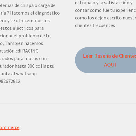
el trabajo y la satisfacción y
lemas de chispa o carga de
contar como fue tu experienc
ría ? Hacemos el diagnóstico
como los dejan escrito nuest
ero y te ofreceremos los
clientes frecuentes
estos eléctricos para
cionar el problema de tu
o, Tambien hacemos
tación cdi RACING
Leer Reseña de Cliente
orados para motos con
AQUI
urador hasta 300 cc Haz tu
unta al whatsapp
982672812
Commerce
.