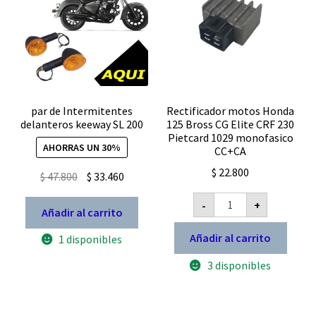
par de Intermitentes
Rectificador motos Honda
delanteros keeway SL 200
125 Bross CG Elite CRF 230
Pietcard 1029 monofasico
AHORRAS UN 30%
CC+CA
$
22.800
El
El
$
47.800
$
33.460
precio
precio
Rectificador
-
+
motos
original
actual
Añadir al carrito
Honda
era:
es:
125
Añadir al carrito
1 disponibles
Bross
$ 47.800.
$ 33.460.
CG
3 disponibles
Elite
CRF
230
Pietcard
1029