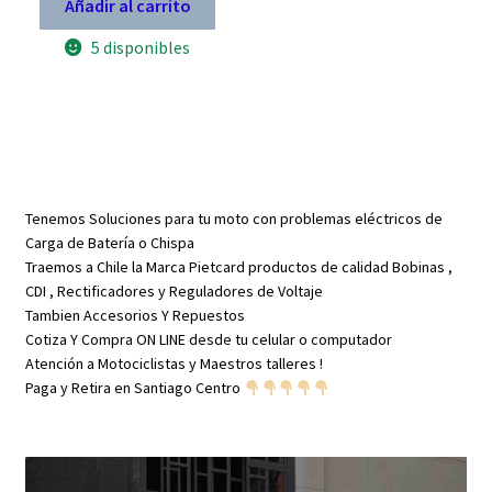
Añadir al carrito
3225
RR
5 disponibles
Alta
Universal
CDI
ac
dc
Inductiva
para
Motos
50
a
Tenemos Soluciones para tu moto con problemas eléctricos de
300
CC
Carga de Batería o Chispa
cantidad
Traemos a Chile la Marca Pietcard productos de calidad Bobinas ,
CDI , Rectificadores y Reguladores de Voltaje
Tambien Accesorios Y Repuestos
Cotiza Y Compra ON LINE desde tu celular o computador
Atención a Motociclistas y Maestros talleres !
Paga y Retira en Santiago Centro