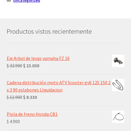
Uncategorized
Productos vistos recientemente
Eje Arbol de levas yamaha FZ 16
El
El
$
32.900
$
23.030
precio
precio
original
actual
Cadena distribución moto ATV Scooter gy6 125 150 2
era:
es:
x 3 90 eslabones LIquidacion
$ 32.900.
$ 23.030.
El
El
$
11.900
$
8.330
precio
precio
original
actual
Piola de freno Honda CB1
era:
es:
$
4.900
$ 11.900.
$ 8.330.