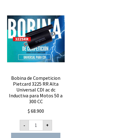
monofasico
CC+CA
cantidad
Bobina de Competicion
Pietcard 3225 RR Alta
Universal CDI ac dc
Inductiva para Motos 50 a
300 CC
$
68.900
Bobina
-
+
de
Competicion
Pietcard