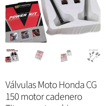
Expandi
FAQ Preguntas Frecuentes
el
menú
hijo
Válvulas Moto Honda CG
150 motor cadenero