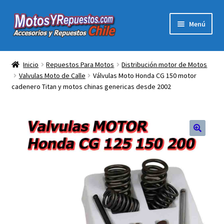
Ir
Ir
Menú
a
al
la
contenido
Expandi
Acc y Rep Motocross Enduro
navegación
el
Inicio
Repuestos Para Motos
Distribución motor de Motos
menú
Valvulas Moto de Calle
Válvulas Moto Honda CG 150 motor
Electronica Para Motos
hijo
cadenero Titan y motos chinas genericas desde 2002
Repuestos Para Motos
Filtros para Motos
Herramientas Para Taller
Ropa para Motociclistas
Tienda Física Motosyrepuestos