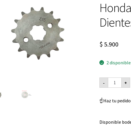
Honda 
Diente
$
5.900
2 disponible
Piñon
-
+
de
ataque
moto
Honda
☝️Haz tu pedido
CG
125
150
15
Dientes
Disponible bode
cantidad