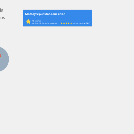
ia
Motosyrepuestos.com Chile
ros
18
reseñas
verificado independientemente
valoraciones
4.78
/ 5
s