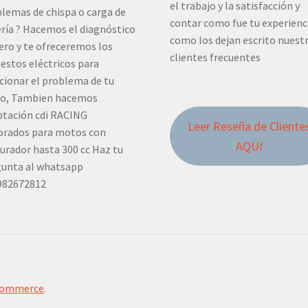
el trabajo y la satisfacción y
lemas de chispa o carga de
contar como fue tu experienc
ría ? Hacemos el diagnóstico
como los dejan escrito nuest
ero y te ofreceremos los
clientes frecuentes
estos eléctricos para
cionar el problema de tu
o, Tambien hacemos
tación cdi RACING
Leer Reseña de Cliente
orados para motos con
AQUI
urador hasta 300 cc Haz tu
unta al whatsapp
982672812
Commerce
.