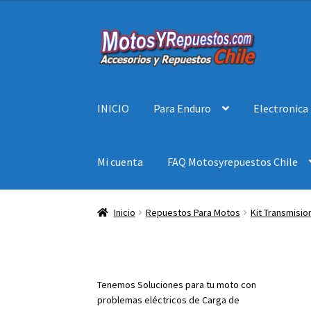
Ir
Ir
a
al
la
contenido
navegación
INICIO
Para Enduro
Electronica
Mi cuenta
FAQ Motosyrepuestos Chile
Inicio
Repuestos Para Motos
Kit Transmisio
Tenemos Soluciones para tu moto con
problemas eléctricos de Carga de