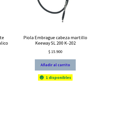
te
Piola Embrague cabeza martillo
lico
Keeway SL 200 K-202
$
15.900
Añadir al carrito
1 disponibles