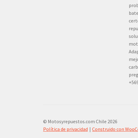
prob
bate
cert
repu
solu
mot
Adap
mej
carb
preg
+56
© Motosyrepuestos.com Chile 2026
Política de privacidad
Construido con Woo