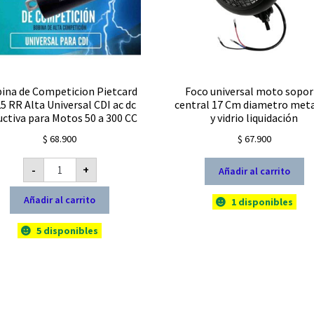
ina de Competicion Pietcard
Foco universal moto sopor
5 RR Alta Universal CDI ac dc
central 17 Cm diametro meta
uctiva para Motos 50 a 300 CC
y vidrio liquidación
$
68.900
$
67.900
Bobina
-
+
Añadir al carrito
de
Competicion
Pietcard
Añadir al carrito
3225
1 disponibles
RR
Alta
Universal
5 disponibles
CDI
ac
dc
Inductiva
para
Motos
50
a