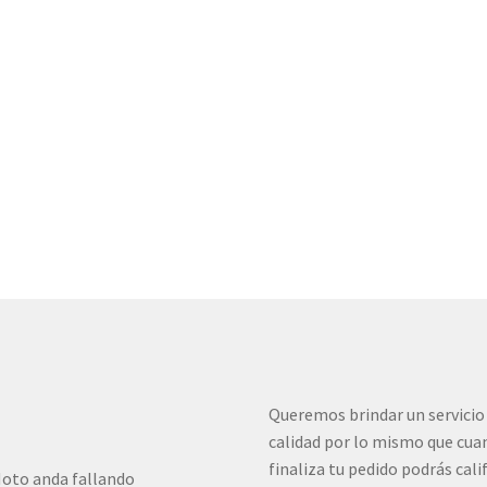
300
CC
cantidad
Queremos brindar un servicio
calidad por lo mismo que cua
finaliza tu pedido podrás cali
oto anda fallando