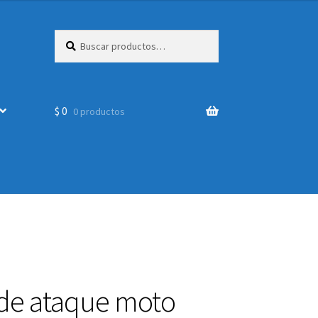
Buscar
Buscar
por:
$
0
0 productos
de ataque moto