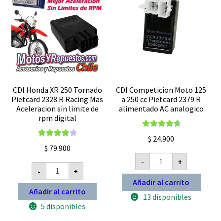
CDI Honda XR 250 Tornado
CDI Competicion Moto 125
Pietcard 2328 R Racing Mas
a 250 cc Pietcard 2379 R
Aceleracion sin limite de
alimentado AC analogico
rpm digital
Valorado con
$
24.900
Valorado
4.80
de 5
$
79.900
con
4.00
CDI
-
+
Competicion
CDI
de 5
-
+
Moto
Honda
125
XR
Añadir al carrito
a
250
Añadir al carrito
250
13 disponibles
Tornado
cc
Pietcard
5 disponibles
Pietcard
2328
2379