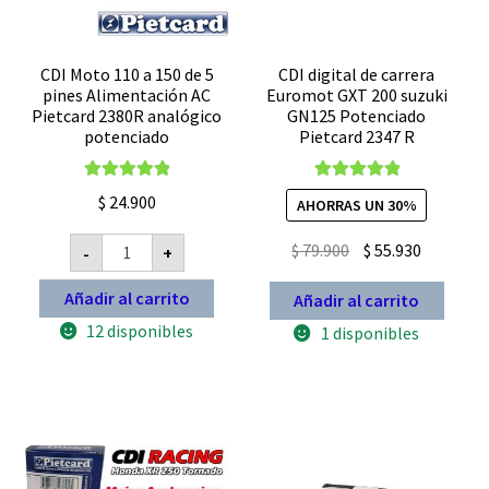
CDI Moto 110 a 150 de 5
CDI digital de carrera
pines Alimentación AC
Euromot GXT 200 suzuki
Pietcard 2380R analógico
GN125 Potenciado
potenciado
Pietcard 2347 R
Valorado con
Valorado con
$
24.900
AHORRAS UN 30%
5.00
de 5
5.00
de 5
CDI
El
El
$
79.900
$
55.930
-
+
Moto
precio
precio
110
a
Añadir al carrito
Añadir al carrito
original
actual
150
de
era:
es:
12 disponibles
1 disponibles
5
$ 79.900.
$ 55.930.
pines
Alimentación
AC
Pietcard
2380R
analógico
potenciado
cantidad