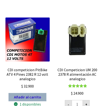
R
R
Racing
alimentado
Mas
AC
Aceleracion
analogico
sin
cantidad
limite
de
rpm
digital
cantidad
CDI competicion PitBike
CDI Competicion UM 200
ATV 4 Pines 2382 R 12 volt
2378 R alimentación AC
analogico
analogico
$
32.900
Valorado con
$
24.900
5.00
de 5
Añadir al carrito
CDI
1 disponibles
-
+
Competicion