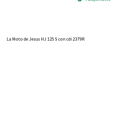
5
conexiones
AC
Pietcard
2380
C2
Digital
con
La Moto de Jesus HJ 125 S con cdi 2379R
corte
de
RPM
cantidad