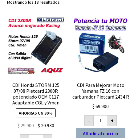
Mostrando los 18 resultados
Expandi
FAQ Preguntas Frecuentes
el
menú
hijo
CDI Honda STORM 125
CDI Para Mejorar Moto
07/08 Pietcard 2300R
Yamaha FZ 16 con
potenciado OEM C117
carburador Pietcard 2434 R
Adaptable CGL y Vmen
$
69.900
AHORRAS UN 30%
CDI
-
+
Para
El
El
$
29.900
$
20.930
Mejorar
Moto
precio
precio
Añadir al carrito
CDI
Yamaha