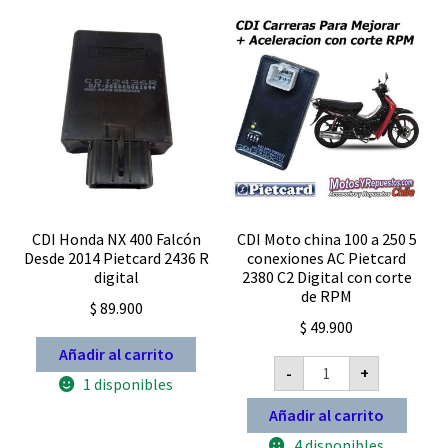
12
2378
Volts
C2
digital
MEJORA
cantidad
TU
MOTO
cantidad
CDI Honda NX 400 Falcón
CDI Moto china 100 a 250 5
Desde 2014 Pietcard 2436 R
conexiones AC Pietcard
digital
2380 C2 Digital con corte
de RPM
$
89.900
$
49.900
Añadir al carrito
CDI
-
+
Moto
1 disponibles
china
100
Añadir al carrito
a
250
4 disponibles