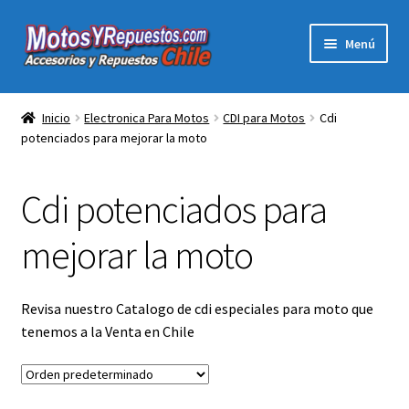
Ir
Ir
Menú
a
al
la
contenido
Expandi
Acc y Rep Motocross Enduro
navegación
el
Inicio
Electronica Para Motos
CDI para Motos
Cdi
menú
potenciados para mejorar la moto
Electronica Para Motos
hijo
Repuestos Para Motos
Cdi potenciados para
Filtros para Motos
mejorar la moto
Herramientas Para Taller
Revisa nuestro Catalogo de cdi especiales para moto que
tenemos a la Venta en Chile
Ropa para Motociclistas
Tienda Física Motosyrepuestos