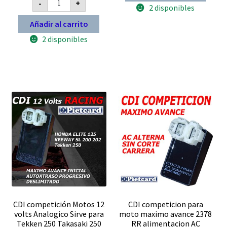
-
+
original
actual
Honda
FZ
2 disponibles
STORM
16
era:
es:
125
con
Añadir al carrito
$ 29.900.
$ 20.930.
07/08
carburador
Pietcard
Pietcard
2 disponibles
2300R
2434
potenciado
R
OEM
cantidad
C117
Adaptable
CGL
y
Vmen
cantidad
CDI competición Motos 12
CDI competicion para
volts Analogico Sirve para
moto maximo avance 2378
Tekken 250 Takasaki 250
RR alimentacion AC