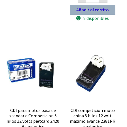
UM
200
Añadir al carrito
2378
R
8 disponibles
alimentación
AC
analogico
cantidad
CDI para motos pasa de
CDI competicion moto
standar a Competicion 5
china 5 hilos 12 volt
hilos 12 volts pietcard 2420
maximo avance 2381RR
R analogico
analogico