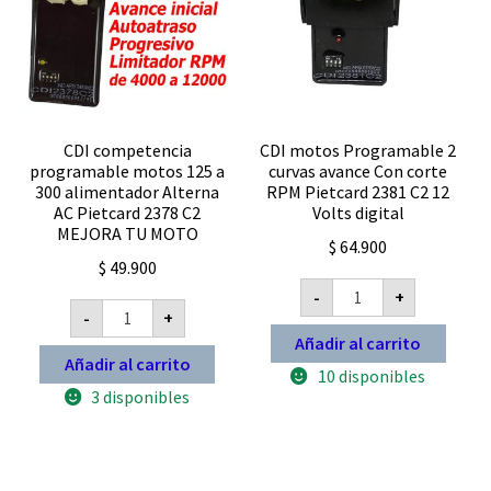
CDI competencia
CDI motos Programable 2
programable motos 125 a
curvas avance Con corte
300 alimentador Alterna
RPM Pietcard 2381 C2 12
AC Pietcard 2378 C2
Volts digital
MEJORA TU MOTO
$
64.900
$
49.900
CDI
-
+
motos
CDI
-
+
Programable
competencia
2
programable
Añadir al carrito
curvas
motos
Añadir al carrito
avance
10 disponibles
125
Con
a
3 disponibles
corte
300
RPM
alimentador
Pietcard
Alterna
2381
AC
C2
Pietcard