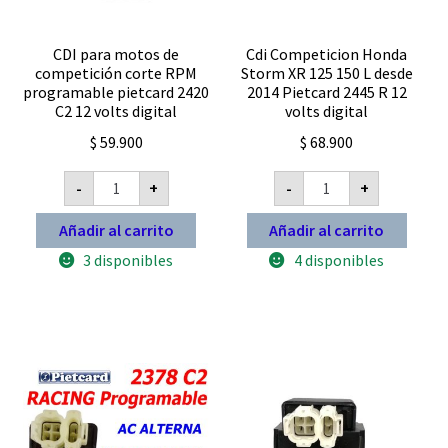
CDI para motos de
Cdi Competicion Honda
competición corte RPM
Storm XR 125 150 L desde
programable pietcard 2420
2014 Pietcard 2445 R 12
C2 12 volts digital
volts digital
$
59.900
$
68.900
CDI
Cdi
-
+
-
+
para
Competicion
motos
Honda
de
Storm
Añadir al carrito
Añadir al carrito
competición
XR
corte
125
3 disponibles
4 disponibles
RPM
150
programable
L
pietcard
desde
2420
2014
C2
Pietcard
12
2445
volts
R
digital
12
cantidad
volts
digital
cantidad