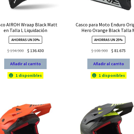
sco AIROH Wraap Black Matt
Casco para Moto Enduro Ori
en Talla L Liquidación
Hero Orange Black Talla 
AHORRAS UN 30%
AHORRAS UN 25%
El
El
El
El
$
194.900
$
136.430
$
108.900
$
81.675
precio
precio
precio
prec
original
actual
original
actu
Añadir al carrito
Añadir al carrito
era:
es:
era:
es:
1 disponibles
1 disponibles
$ 194.900.
$ 136.430.
$ 108.900.
$ 81.