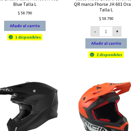
Blue Talla L
QR marca Fhorse JH 601 Or
Talla L
$
58.790
$
58.790
Añadir al carrito
Casco
-
+
moto
Enduro
1 disponibles
certificado
Añadir al carrito
QR
marca
Fhorse
2 disponibles
JH
601
Orange
Talla
L
cantidad