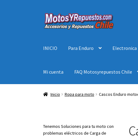
Ir
Ir
a
al
la
contenido
navegación
INICIO
Para Enduro
Electronica
Mi cuenta
FAQ Motosyrepuestos Chile
Inicio
Ropa para moto
Cascos Enduro moto
C
Tenemos Soluciones para tu moto con
problemas eléctricos de Carga de