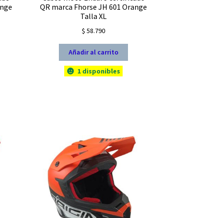
ange
QR marca Fhorse JH 601 Orange
Talla XL
$
58.790
Añadir al carrito
1 disponibles