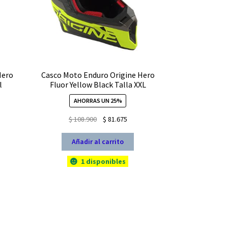
Hero
Casco Moto Enduro Origine Hero
l
Fluor Yellow Black Talla XXL
AHORRAS UN 25%
El
El
$
108.900
$
81.675
io
precio
precio
al
original
actual
Añadir al carrito
era:
es:
1 disponibles
675.
$ 108.900.
$ 81.675.