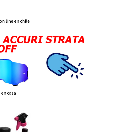
n line en chile
 en casa