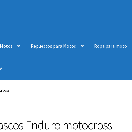
 Motos
Repuestos para Motos
Ropa para moto
cross
ascos Enduro motocross