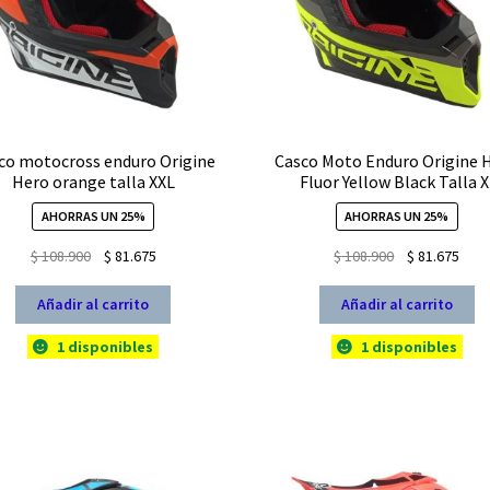
co motocross enduro Origine
Casco Moto Enduro Origine 
Hero orange talla XXL
Fluor Yellow Black Talla X
AHORRAS UN 25%
AHORRAS UN 25%
El
El
El
El
$
108.900
$
81.675
$
108.900
$
81.675
precio
precio
precio
prec
original
actual
original
actu
Añadir al carrito
Añadir al carrito
era:
es:
era:
es:
1 disponibles
1 disponibles
$ 108.900.
$ 81.675.
$ 108.900.
$ 81.