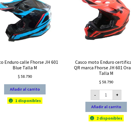
co Enduro calle Fhorse JH 601
Casco moto Enduro certific
Blue Talla M
QR marca Fhorse JH 601 Or
Talla M
$
58.790
$
58.790
Añadir al carrito
Casco
-
+
moto
Enduro
1 disponibles
certificado
Añadir al carrito
QR
marca
Fhorse
2 disponibles
JH
601
Orange