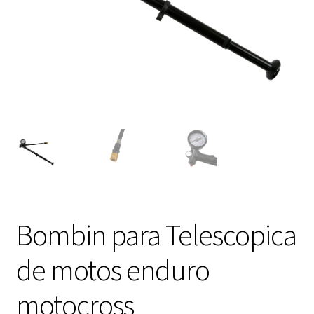
Expandi
FAQ Preguntas Frecuentes
el
menú
hijo
Bombin para Telescopica
de motos enduro
motocross