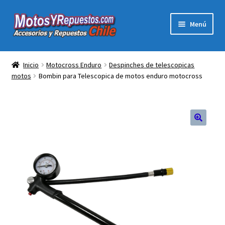
Ir
Ir
Menú
a
al
la
contenido
Expandi
Acc y Rep Motocross Enduro
navegación
el
Inicio
Motocross Enduro
Despinches de telescopicas
menú
motos
Bombin para Telescopica de motos enduro motocross
Electronica Para Motos
hijo
Repuestos Para Motos
Filtros para Motos
🔍
Herramientas Para Taller
Ropa para Motociclistas
Tienda Física Motosyrepuestos