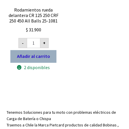
Rodamientos rueda
delantera CR 125 250 CRF
250 450 All Balls 25-1081
$
31.900
Rodamientos
-
+
rueda
delantera
CR
Añadir al carrito
125
250
2 disponibles
CRF
250
450
All
Balls
25-
1081
cantidad
Tenemos Soluciones para tu moto con problemas eléctricos de
Carga de Batería o Chispa
Traemos a Chile la Marca Pietcard productos de calidad Bobinas ,