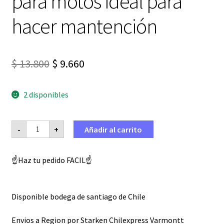
para motos ideal para
hacer mantención
El
El
$
13.800
$
9.660
precio
precio
2 disponibles
original
actual
era:
es:
Lubricador
-
+
Añadir al carrito
de
$ 13.800.
$ 9.660.
Piolas
para
motos
☝️Haz tu pedido FACIL☝️
ideal
para
hacer
mantención
cantidad
Disponible bodega de santiago de Chile
Envios a Region por Starken Chilexpress Varmontt