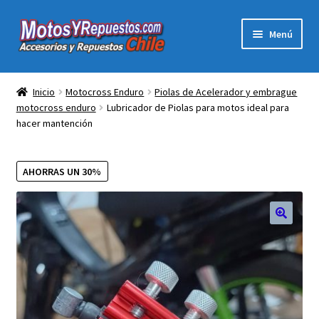
Ir
Ir
Menú
a
al
la
contenido
Expandi
Acc y Rep Motocross Enduro
navegación
el
Inicio
Motocross Enduro
Piolas de Acelerador y embrague
menú
motocross enduro
Lubricador de Piolas para motos ideal para
Electronica Para Motos
hijo
hacer mantención
Repuestos Para Motos
AHORRAS UN 30%
Filtros para Motos
Herramientas Para Taller
🔍
Ropa para Motociclistas
Tienda Física Motosyrepuestos