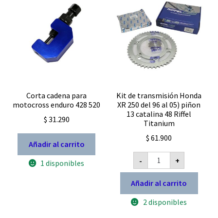
Corta cadena para
Kit de transmisión Honda
motocross enduro 428 520
XR 250 del 96 al 05) piñon
13 catalina 48 Riffel
$
31.290
Titanium
$
61.900
Añadir al carrito
Kit
-
+
1 disponibles
de
transmisión
Honda
Añadir al carrito
XR
250
2 disponibles
del
96
al