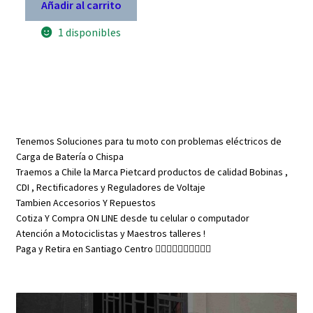
original
actual
Añadir al carrito
era:
es:
1 disponibles
$ 13.900.
$ 9.730.
Tenemos Soluciones para tu moto con problemas eléctricos de
Carga de Batería o Chispa
Traemos a Chile la Marca Pietcard productos de calidad Bobinas ,
CDI , Rectificadores y Reguladores de Voltaje
Tambien Accesorios Y Repuestos
Cotiza Y Compra ON LINE desde tu celular o computador
Atención a Motociclistas y Maestros talleres !
Paga y Retira en Santiago Centro 👇🏼👇🏼👇🏼👇🏼👇🏼