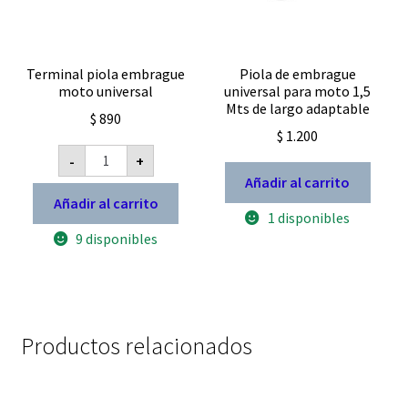
Terminal piola embrague
Piola de embrague
moto universal
universal para moto 1,5
Mts de largo adaptable
$
890
$
1.200
Terminal
-
+
piola
embrague
Añadir al carrito
moto
Añadir al carrito
universal
1 disponibles
cantidad
9 disponibles
Productos relacionados