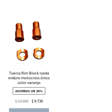
05)
piñon
13
catalina
48
Riffel
Titanium
cantidad
Tuerca Rim Block rueda
enduro motocross único
color naranjo
AHORRAS UN 30%
El
El
$
13.900
$
9.730
precio
precio