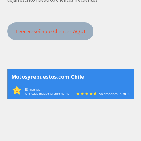
Leer Reseña de Clientes AQUI
Motosyrepuestos.com Chile
18
reseñas
verificado independientemente
valoraciones
4.78
/ 5