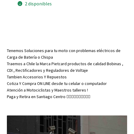
2 disponibles
19
Gruesa
de
4
mm
cantidad
Tenemos Soluciones para tu moto con problemas eléctricos de
Carga de Batería o Chispa
Traemos a Chile la Marca Pietcard productos de calidad Bobinas ,
CDI , Rectificadores y Reguladores de Voltaje
Tambien Accesorios Y Repuestos
Cotiza Y Compra ON LINE desde tu celular o computador
Atención a Motociclistas y Maestros talleres !
Paga y Retira en Santiago Centro 👇🏼👇🏼👇🏼👇🏼👇🏼