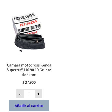
Camara motocross Kenda
Supertuff 110 90 19 Gruesa
de 4 mm
$
27.900
Camara
-
+
motocross
Kenda
Supertuff
Añadir al carrito
110
90