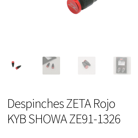
Expandi
FAQ Preguntas Frecuentes
el
menú
hijo
Despinches ZETA Rojo
KYB SHOWA ZE91-1326