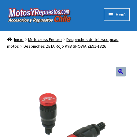
Ir
Ir
Menú
a
al
la
contenido
Expandi
Acc y Rep Motocross Enduro
navegación
el
Inicio
Motocross Enduro
Despinches de telescopicas
menú
motos
Despinches ZETA Rojo KYB SHOWA ZE91-1326
Electronica Para Motos
hijo
Repuestos Para Motos
Filtros para Motos
🔍
Herramientas Para Taller
Ropa para Motociclistas
Tienda Física Motosyrepuestos