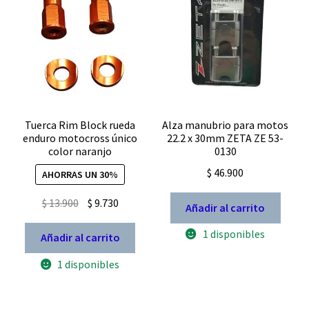
Tuerca Rim Block rueda
Alza manubrio para motos
enduro motocross único
22.2 x 30mm ZETA ZE 53-
color naranjo
0130
$
46.900
AHORRAS UN 30%
El
El
$
13.900
$
9.730
Añadir al carrito
precio
precio
1 disponibles
original
actual
Añadir al carrito
era:
es:
1 disponibles
$ 13.900.
$ 9.730.