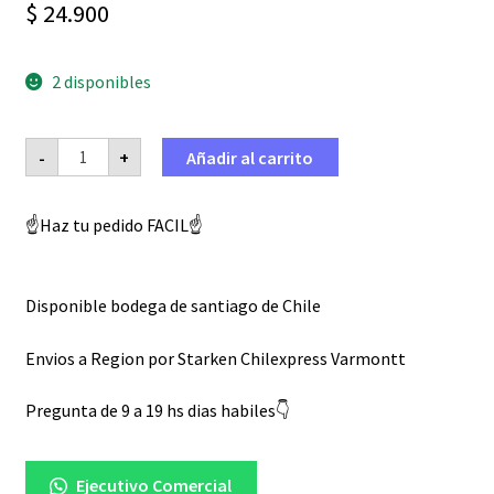
$
24.900
2 disponibles
Despinches
-
+
Añadir al carrito
ZETA
Rojo
KYB
SHOWA
☝️Haz tu pedido FACIL☝️
ZE91-
1326
cantidad
Disponible bodega de santiago de Chile
Envios a Region por Starken Chilexpress Varmontt
Pregunta de 9 a 19 hs dias habiles👇
Ejecutivo Comercial