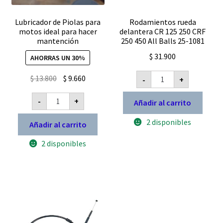
Lubricador de Piolas para
Rodamientos rueda
motos ideal para hacer
delantera CR 125 250 CRF
mantención
250 450 All Balls 25-1081
$
31.900
AHORRAS UN 30%
Rodamientos
El
El
$
13.800
$
9.660
-
+
rueda
precio
precio
delantera
Lubricador
CR
-
+
original
actual
Añadir al carrito
de
125
Piolas
250
era:
es:
para
2 disponibles
CRF
Añadir al carrito
$ 13.800.
$ 9.660.
motos
250
ideal
450
2 disponibles
para
All
hacer
Balls
mantención
25-
cantidad
1081
cantidad