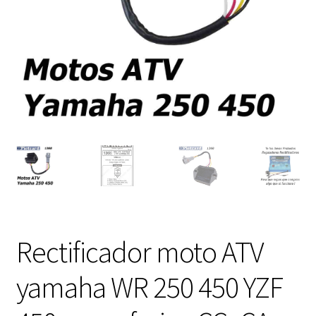
Expandi
FAQ Preguntas Frecuentes
el
menú
hijo
Rectificador moto ATV
yamaha WR 250 450 YZF