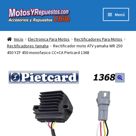
Ir
Ir
Menú
a
al
la
contenido
Expandi
Acc y Rep Motocross Enduro
navegación
el
Inicio
Electronica Para Motos
Rectificadores Para Motos
menú
Rectificadores Yamaha
Rectificador moto ATV yamaha WR 250
Electronica Para Motos
hijo
450 YZF 450 monofasico CC+CA Pietcard 1368
Repuestos Para Motos
Filtros para Motos
Herramientas Para Taller
Ropa para Motociclistas
Tienda Física Motosyrepuestos