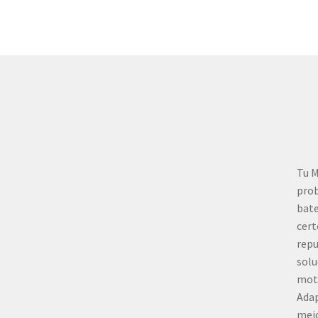
Tu M
prob
bate
cert
repu
solu
mot
Adap
mej