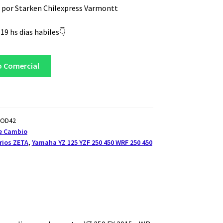
 por Starken Chilexpress Varmontt
19 hs dias habiles👇
o Comercial
BOD42
e Cambio
rios ZETA
,
Yamaha YZ 125 YZF 250 450 WRF 250 450