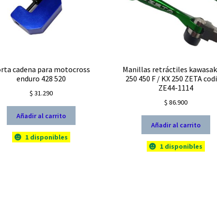
rta cadena para motocross
Manillas retráctiles kawasak
enduro 428 520
250 450 F / KX 250 ZETA cod
ZE44-1114
$
31.290
$
86.900
Añadir al carrito
Añadir al carrito
1 disponibles
1 disponibles