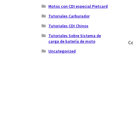
Motos con CDI especial Pietcard
Tutoriales Carburador
Tutoriales CDI Chinos
Tutoriales Sobre Sistema de
carga de batería de moto
Co
Uncategorized