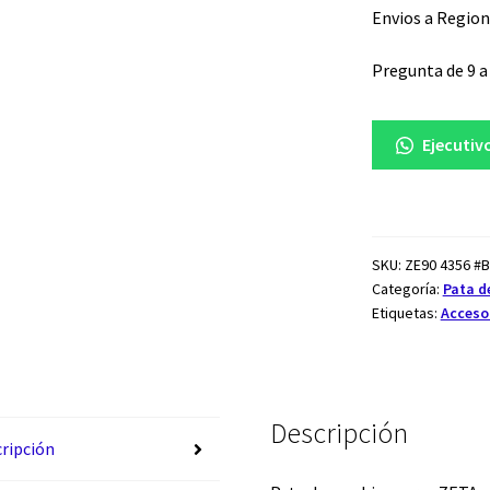
zeta
ZE90
Envios a Region
4356
cantidad
Pregunta de 9 a 
Ejecutiv
SKU:
ZE90 4356 #
Categoría:
Pata d
Etiquetas:
Acceso
Descripción
ripción