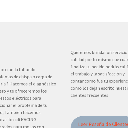
Queremos brindar un servicio
calidad por lo mismo que cua
finaliza tu pedido podrás cali
oto anda fallando
el trabajo y la satisfacción y
lemas de chispa o carga de
contar como fue tu experienc
ría ? Hacemos el diagnóstico
como los dejan escrito nuest
ero y te ofreceremos los
clientes frecuentes
estos eléctricos para
cionar el problema de tu
o, Tambien hacemos
tación cdi RACING
Leer Reseña de Cliente
orados para motos con