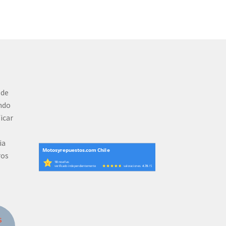
 de
ndo
ficar
ia
Motosyrepuestos.com Chile
ros
18
reseñas
verificado independientemente
valoraciones
4.78
/ 5
s