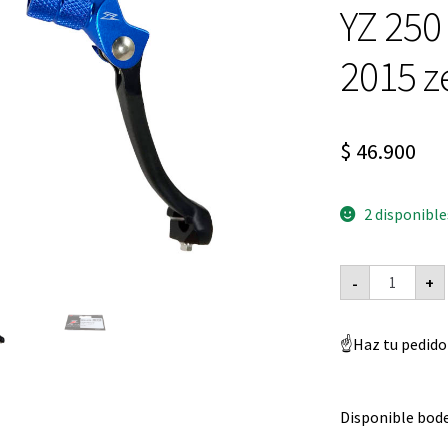
🔍
YZ 250
2015 z
$
46.900
2 disponible
Pata
-
+
de
cambio
Yamaha
YZ
☝️Haz tu pedido
250
FX
2015
WR
250
Disponible bode
2015