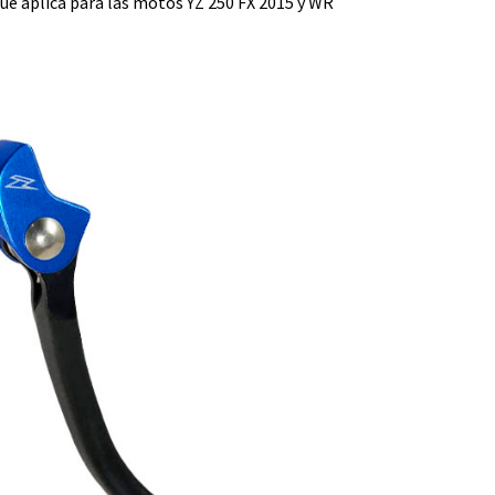
e aplica para las motos YZ 250 FX 2015 y WR