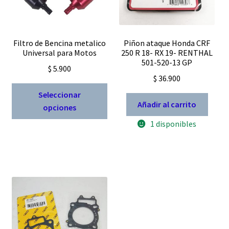
Filtro de Bencina metalico
Piñon ataque Honda CRF
Universal para Motos
250 R 18- RX 19- RENTHAL
501-520-13 GP
$
5.900
$
36.900
Este
Seleccionar
producto
Añadir al carrito
opciones
tiene
1 disponibles
múltiples
variantes.
Las
opciones
se
pueden
elegir
en