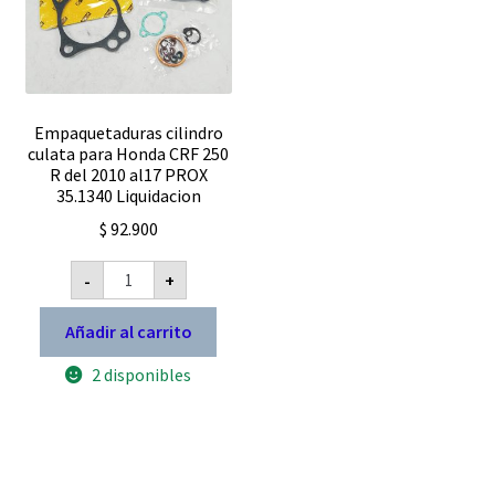
la
página
de
producto
Empaquetaduras cilindro
culata para Honda CRF 250
R del 2010 al17 PROX
35.1340 Liquidacion
$
92.900
Empaquetaduras
-
+
cilindro
culata
para
Añadir al carrito
Honda
CRF
2 disponibles
250
R
del
2010
al17
PROX
35.1340