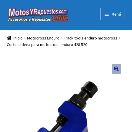
Ir
Ir
Menú
a
al
la
contenido
Expandi
Acc y Rep Motocross Enduro
navegación
el
Inicio
Motocross Enduro
Track tools enduro motocross
menú
Corta cadena para motocross enduro 428 520
Electronica Para Motos
hijo
Repuestos Para Motos
Filtros para Motos
🔍
Herramientas Para Taller
Ropa para Motociclistas
Tienda Física Motosyrepuestos