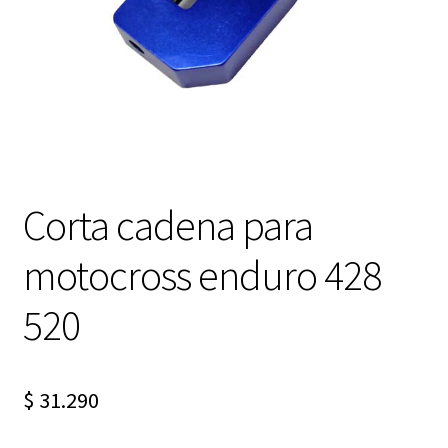
Expandi
FAQ Preguntas Frecuentes
el
menú
hijo
Corta cadena para
motocross enduro 428
520
$
31.290