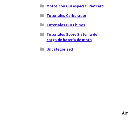
Motos con CDI especial Pietcard
Tutoriales Carburador
Tutoriales CDI Chinos
Tutoriales Sobre Sistema de
carga de batería de moto
Uncategorized
Am