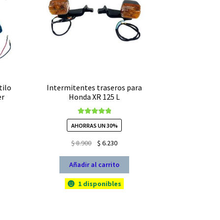
tilo
Intermitentes traseros para
er
Honda XR 125 L
Valorado con
AHORRAS UN 30%
5.00
de 5
El
El
$
8.900
$
6.230
io
precio
precio
l
original
actual
Añadir al carrito
era:
es:
930.
1 disponibles
$ 8.900.
$ 6.230.