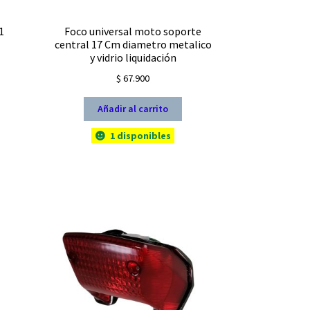
1
Foco universal moto soporte
central 17 Cm diametro metalico
y vidrio liquidación
$
67.900
io
l
Añadir al carrito
1 disponibles
330.