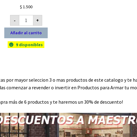
Valorado con
$
1.500
5.00
de 5
Ampolleta
-
+
para
moto
B35
Añadir al carrito
12V-
35/35W
cantidad
9 disponibles
as por mayor seleccion 3 o mas productos de este catalogo y te 
as comenzar a revender o invertir en Productos para Armar tu mo
ra más de 6 productos y te haremos un 30% de descuento!