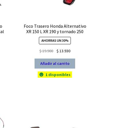
to
Foco Trasero Honda Alternativo
sal
XR 150 L XR 190 y tornado 250
AHORRAS UN 30%
El
El
$
19.900
$
13.930
io
precio
precio
l
original
actual
Añadir al carrito
era:
es:
1 disponibles
930.
$ 19.900.
$ 13.930.