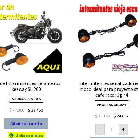
 de Intermitentes delanteros
Intermitentes señalizadore
keeway SL 200
moto ideal para proyecto st
cafe racer Jg *4
AHORRAS UN 30%
AHORRAS UN 30%
El
El
$
47.800
$
33.460
El
El
$
35.160
$
24.612
precio
precio
precio
prec
original
actual
Añadir al carrito
Intermitentes
original
actua
-
+
era:
es:
señalizadores
de
1 disponibles
era:
es:
$ 47.800.
$ 33.460.