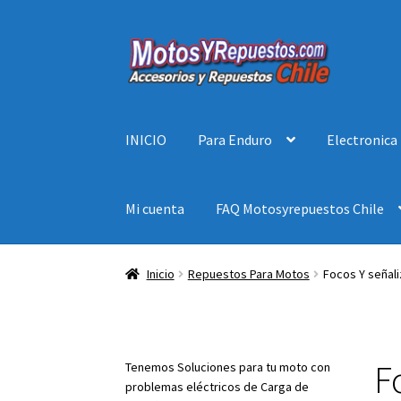
Ir
Ir
a
al
la
contenido
navegación
INICIO
Para Enduro
Electronica
Mi cuenta
FAQ Motosyrepuestos Chile
Inicio
Repuestos Para Motos
Focos Y señal
F
Tenemos Soluciones para tu moto con
problemas eléctricos de Carga de