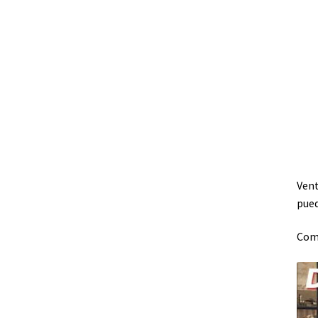
Vent
pued
Comp