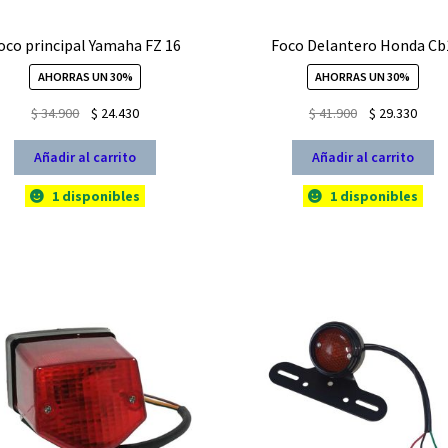
oco principal Yamaha FZ 16
Foco Delantero Honda Cb
AHORRAS UN 30%
AHORRAS UN 30%
El
El
El
El
$
34.900
$
24.430
$
41.900
$
29.330
precio
precio
precio
prec
original
actual
original
actua
Añadir al carrito
Añadir al carrito
era:
es:
era:
es:
1 disponibles
1 disponibles
$ 34.900.
$ 24.430.
$ 41.900.
$ 29.