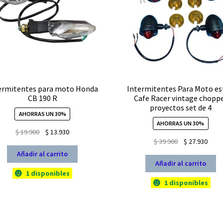
ermitentes para moto Honda
Intermitentes Para Moto es
CB 190 R
Cafe Racer vintage chopp
proyectos set de 4
AHORRAS UN 30%
AHORRAS UN 30%
El
El
$
19.900
$
13.930
El
El
$
39.900
$
27.930
precio
precio
precio
prec
original
actual
Añadir al carrito
original
actua
Añadir al carrito
era:
es:
1 disponibles
era:
es:
$ 19.900.
$ 13.930.
1 disponibles
$ 39.900.
$ 27.