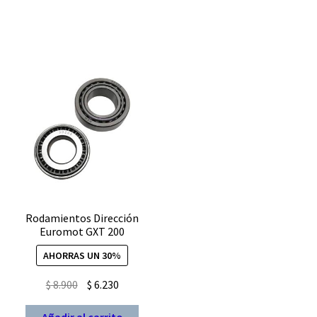
cantidad
37
9
cantidad
Rodamientos Dirección
Euromot GXT 200
AHORRAS UN 30%
El
El
$
8.900
$
6.230
precio
precio
Añadir al carrito