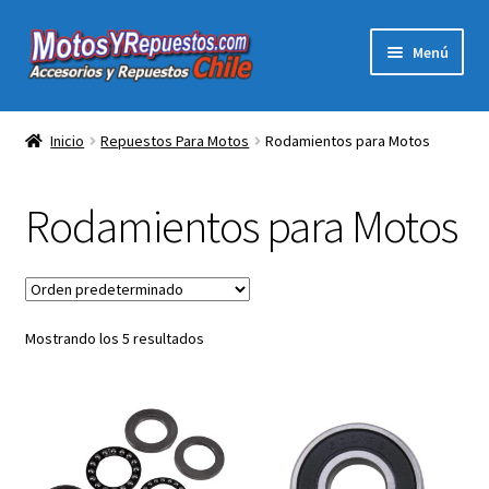
Ir
Ir
Menú
a
al
la
contenido
Expandi
Acc y Rep Motocross Enduro
navegación
el
Inicio
Repuestos Para Motos
Rodamientos para Motos
menú
Electronica Para Motos
hijo
Rodamientos para Motos
Repuestos Para Motos
Filtros para Motos
Mostrando los 5 resultados
Herramientas Para Taller
Ropa para Motociclistas
Tienda Física Motosyrepuestos