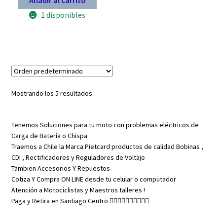
original
actual
era:
es:
1 disponibles
$ 8.900.
$ 6.230.
Mostrando los 5 resultados
Tenemos Soluciones para tu moto con problemas eléctricos de
Carga de Batería o Chispa
Traemos a Chile la Marca Pietcard productos de calidad Bobinas ,
CDI , Rectificadores y Reguladores de Voltaje
Tambien Accesorios Y Repuestos
Cotiza Y Compra ON LINE desde tu celular o computador
Atención a Motociclistas y Maestros talleres !
Paga y Retira en Santiago Centro 👇🏼👇🏼👇🏼👇🏼👇🏼