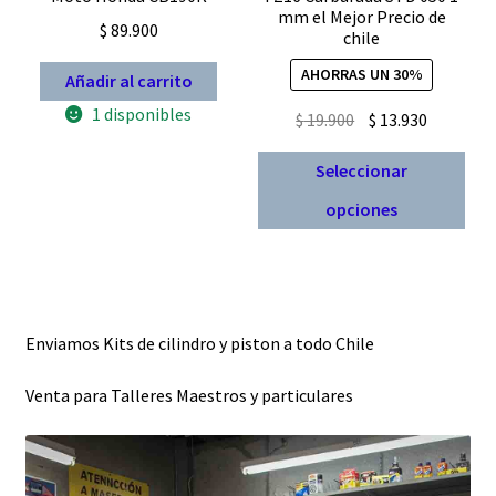
mm el Mejor Precio de
$
89.900
chile
AHORRAS UN 30%
Añadir al carrito
1 disponibles
El
El
$
19.900
$
13.930
precio
precio
Est
Seleccionar
original
actual
pro
era:
es:
opciones
tien
$ 19.900.
$ 13.930.
múl
vari
Las
opc
Enviamos Kits de cilindro y piston a todo Chile
se
pue
Venta para Talleres Maestros y particulares
eleg
en
la