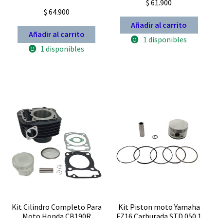
$
61.900
Valorado con
5.00
de 5
$
64.900
5.00
de 5
Añadir al carrito
Añadir al carrito
1 disponibles
1 disponibles
Kit Cilindro Completo Para
Kit Piston moto Yamaha
Moto Honda CB190R
FZ16 Carburada STD 050 1