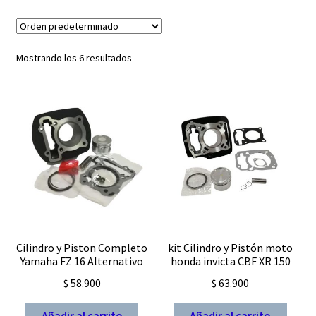
Expandi
FAQ Preguntas Frecuentes
el
menú
Mostrando los 6 resultados
hijo
Cilindro y Piston Completo
kit Cilindro y Pistón moto
Yamaha FZ 16 Alternativo
honda invicta CBF XR 150
$
58.900
$
63.900
Añadir al carrito
Añadir al carrito