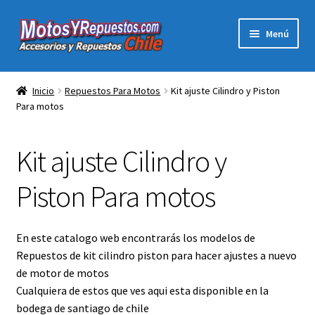
Ir
Ir
Menú
a
al
la
contenido
Expandi
Acc y Rep Motocross Enduro
navegación
el
Inicio
Repuestos Para Motos
Kit ajuste Cilindro y Piston
menú
Para motos
Electronica Para Motos
hijo
Repuestos Para Motos
Kit ajuste Cilindro y
Filtros para Motos
Piston Para motos
Herramientas Para Taller
En este catalogo web encontrarás los modelos de
Repuestos de kit cilindro piston para hacer ajustes a nuevo
Ropa para Motociclistas
de motor de motos
Cualquiera de estos que ves aqui esta disponible en la
Tienda Física Motosyrepuestos
bodega de santiago de chile