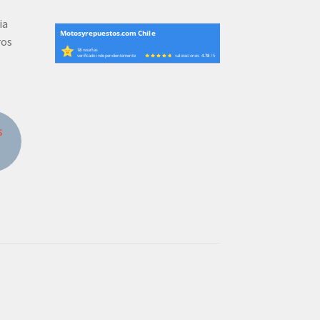
ia
Motosyrepuestos.com Chile
ros
18
reseñas
verificado independientemente
valoraciones
4.78
/ 5
s