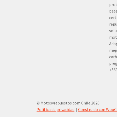
prob
bate
cert
repu
solu
mot
Adap
mej
carb
preg
+56
© Motosyrepuestos.com Chile 2026
Política de privacidad
Construido con Woo