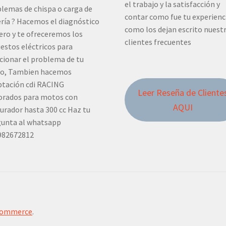
el trabajo y la satisfacción y
lemas de chispa o carga de
contar como fue tu experienc
ría ? Hacemos el diagnóstico
como los dejan escrito nuest
ero y te ofreceremos los
clientes frecuentes
estos eléctricos para
cionar el problema de tu
o, Tambien hacemos
tación cdi RACING
Leer Reseña de Cliente
orados para motos con
AQUI
urador hasta 300 cc Haz tu
unta al whatsapp
982672812
Commerce
.