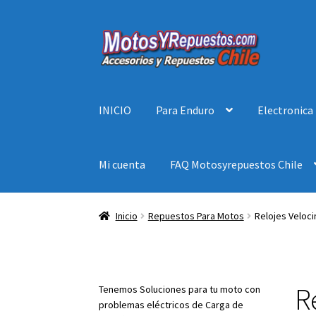
Ir
Ir
a
al
la
contenido
navegación
INICIO
Para Enduro
Electronica
Mi cuenta
FAQ Motosyrepuestos Chile
Inicio
Repuestos Para Motos
Relojes Veloc
R
Tenemos Soluciones para tu moto con
problemas eléctricos de Carga de