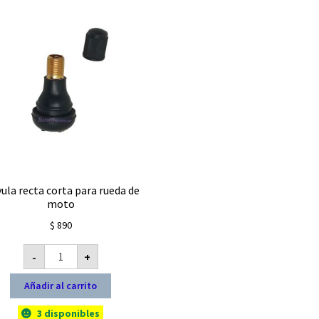
vula recta corta para rueda de
moto
$
890
Válvula
-
+
recta
corta
para
Añadir al carrito
rueda
de
moto
3 disponibles
cantidad