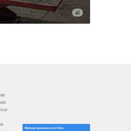
 de
ndo
ficar
ia
Motosyrepuestos.com Chile