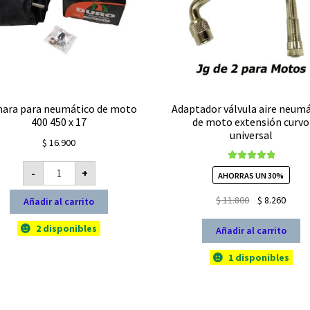
ara para neumático de moto
Adaptador válvula aire neum
400 450 x 17
de moto extensión curvo
universal
$
16.900
Cámara
Valorado con
-
+
para
AHORRAS UN 30%
5.00
de 5
neumático
de
El
El
$
11.800
$
8.260
Añadir al carrito
moto
400
precio
preci
450
2 disponibles
original
actua
Añadir al carrito
x
17
era:
es:
cantidad
1 disponibles
$ 11.800.
$ 8.26