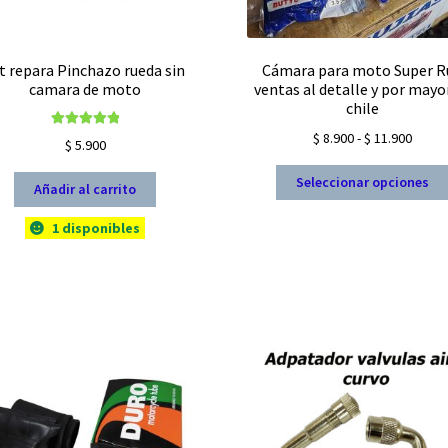
t repara Pinchazo rueda sin
Cámara para moto Super R
camara de moto
ventas al detalle y por mayo
chile
Rang
$
8.900
-
$
11.900
Valorado con
$
5.900
5.00
de 5
de
precio
Seleccionar opciones
Añadir al carrito
desd
$ 8.90
1 disponibles
hasta
$ 11.9