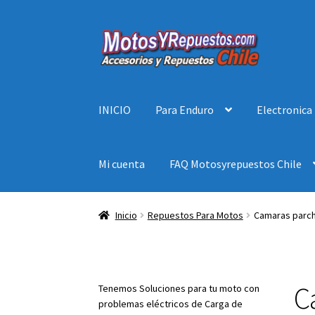
Ir
Ir
a
al
la
contenido
navegación
INICIO
Para Enduro
Electronica
Mi cuenta
FAQ Motosyrepuestos Chile
Inicio
Repuestos Para Motos
Camaras parch
C
Tenemos Soluciones para tu moto con
problemas eléctricos de Carga de