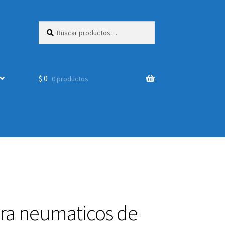
Buscar
Buscar
por:
$
0
0 productos
ara neumaticos de