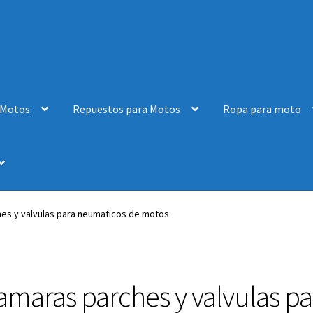
 Motos
Repuestos para Motos
Ropa para moto
es y valvulas para neumaticos de motos
amaras parches y valvulas p