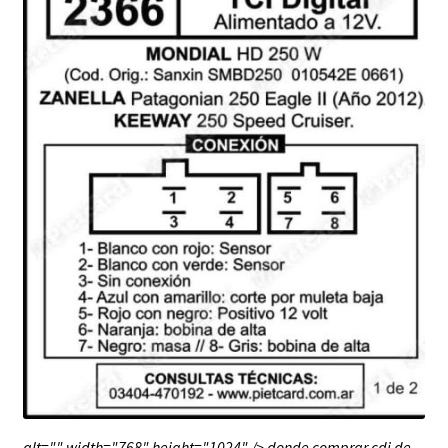
alt="" width="768" height="1024" /> donde comprar cdi de