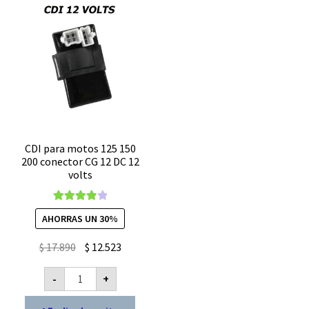
CDI para motos 125 150
200 conector CG 12 DC 12
volts
Valorado
AHORRAS UN 30%
con
4.00
de 5
El
El
$
17.890
$
12.523
precio
precio
CDI
-
+
original
actual
para
motos
era:
es:
125