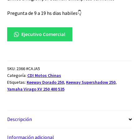
Pregunta de 9 a 19 hs dias habiles👇
Ejecutivo Comercial
SKU:
2366 #CAJA5
Categoría:
CDI Motos Chinas
Etiquetas:
Keeway Dorado 250
,
Keeway Supershadow 250
,
Yamaha Virago XV 250 400 535
Descripción
Información adicional