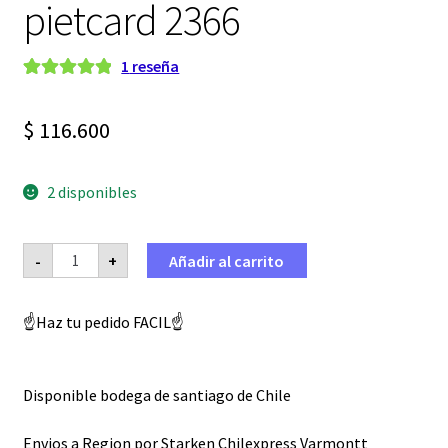
pietcard 2366
1
reseña
Valorado con
1
5.00
de 5 en
$
116.600
base a
valoración de
un cliente
2 disponibles
CDI
-
+
Añadir al carrito
Keeway
dorado
250
pietcard
☝️Haz tu pedido FACIL☝️
2366
cantidad
Disponible bodega de santiago de Chile
Envios a Region por Starken Chilexpress Varmontt