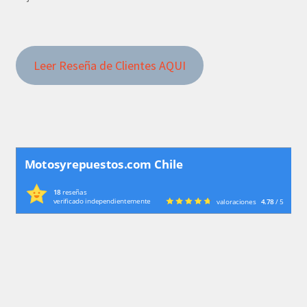
Leer Reseña de Clientes AQUI
Motosyrepuestos.com Chile
18
reseñas
verificado independientemente
valoraciones
4.78
/ 5