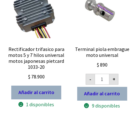
Rectificador trifasico para
Terminal piola embrague
motos 5 y 7 hilos universal
moto universal
motos japonesas pietcard
$
890
1033-20
Terminal
$
78.900
-
+
piola
embrague
moto
Añadir al carrito
Añadir al carrito
universal
cantidad
1 disponibles
9 disponibles