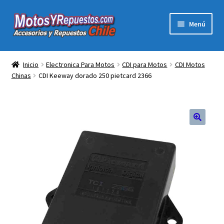
Ir
Ir
Menú
a
al
la
contenido
Expandi
Acc y Rep Motocross Enduro
navegación
el
Inicio
Electronica Para Motos
CDI para Motos
CDI Motos
menú
Chinas
CDI Keeway dorado 250 pietcard 2366
Electronica Para Motos
hijo
Repuestos Para Motos
Filtros para Motos
🔍
Herramientas Para Taller
Ropa para Motociclistas
Tienda Física Motosyrepuestos