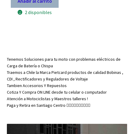
Añadir al carrito
$ 17.890.
$ 12.523.
150
200
2 disponibles
conector
CG
12
DC
12
volts
cantidad
Tenemos Soluciones para tu moto con problemas eléctricos de
Carga de Batería o Chispa
Traemos a Chile la Marca Pietcard productos de calidad Bobinas ,
CDI , Rectificadores y Reguladores de Voltaje
Tambien Accesorios Y Repuestos
Cotiza Y Compra ON LINE desde tu celular o computador
Atención a Motociclistas y Maestros talleres !
Paga y Retira en Santiago Centro 👇🏼👇🏼👇🏼👇🏼👇🏼