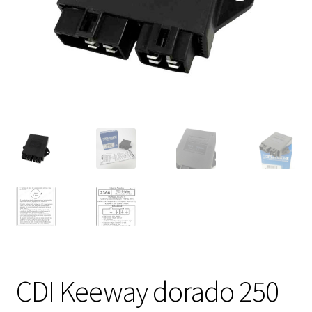
Expandi
FAQ Preguntas Frecuentes
el
menú
hijo
CDI Keeway dorado 250