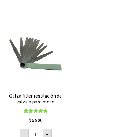
Galga filler regulación de
válvula para moto
Valorado con
$
6.900
5.00
de 5
Galga
-
+
filler