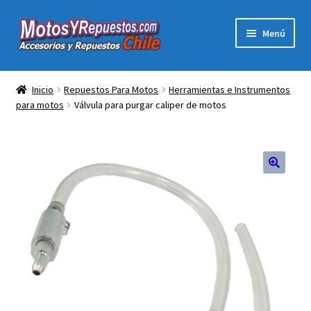
Ir
Ir
Menú
a
al
la
contenido
Expandi
Acc y Rep Motocross Enduro
navegación
el
Inicio
Repuestos Para Motos
Herramientas e Instrumentos
menú
para motos
Válvula para purgar caliper de motos
Electronica Para Motos
hijo
Repuestos Para Motos
Filtros para Motos
🔍
Herramientas Para Taller
Ropa para Motociclistas
Tienda Física Motosyrepuestos