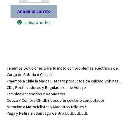
regulación
de
Añadir al carrito
válvula
para
2 disponibles
moto
cantidad
Tenemos Soluciones para tu moto con problemas eléctricos de
Carga de Batería o Chispa
Traemos a Chile la Marca Pietcard productos de calidad Bobinas ,
CDI , Rectificadores y Reguladores de Voltaje
Tambien Accesorios Y Repuestos
Cotiza Y Compra ON LINE desde tu celular o computador
Atención a Motociclistas y Maestros talleres !
Paga y Retira en Santiago Centro 👇🏼👇🏼👇🏼👇🏼👇🏼