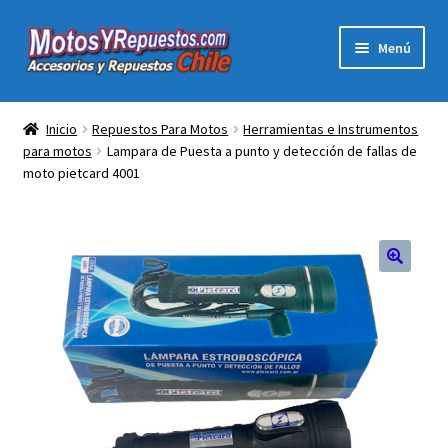
Ir
Ir
Menú
a
al
la
contenido
Expandi
Acc y Rep Motocross Enduro
navegación
el
Inicio
Repuestos Para Motos
Herramientas e Instrumentos
menú
para motos
Lampara de Puesta a punto y detección de fallas de
Electronica Para Motos
hijo
moto pietcard 4001
Repuestos Para Motos
Filtros para Motos
Herramientas Para Taller
Ropa para Motociclistas
Tienda Física Motosyrepuestos