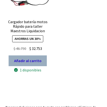
Cargador batería motos
Rápido para taller
Maestros Liquidacion
AHORRAS UN 30%
El
El
$
46.790
$
32.753
precio
precio
original
actual
Añadir al carrito
era:
es:
1 disponibles
$ 46.790.
$ 32.753.