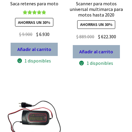
Saca retenes para moto
Scanner para motos
universal multimarca para
motos hasta 2020
Valorado con
AHORRAS UN 30%
AHORRAS UN 30%
5.00
de 5
El
El
$
9.900
$
6.930
El
El
$
889.000
$
622.300
precio
precio
precio
precio
original
actual
Añadir al carrito
original
actual
Añadir al carrito
era:
es:
era:
es:
1 disponibles
1 disponibles
$ 9.900.
$ 6.930.
$ 889.000.
$ 622.30