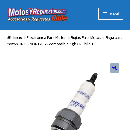
Ir
Ir
Menú
a
al
la
contenido
Expandi
Acc y Rep Motocross Enduro
navegación
el
Inicio
Electronica Para Motos
Bujías Para Motos
Bujia para
menú
motos BRISK AOR12LGS compatible ngk CR8 hilo 10
Electronica Para Motos
hijo
Repuestos Para Motos
Filtros para Motos
Herramientas Para Taller
Ropa para Motociclistas
Tienda Física Motosyrepuestos