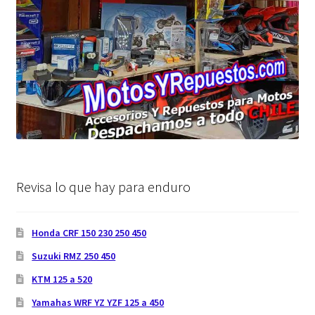
Revisa lo que hay para enduro
Honda CRF 150 230 250 450
Suzuki RMZ 250 450
KTM 125 a 520
Yamahas WRF YZ YZF 125 a 450