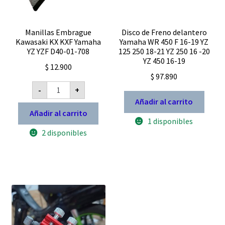
Manillas Embrague
Disco de Freno delantero
Kawasaki KX KXF Yamaha
Yamaha WR 450 F 16-19 YZ
YZ YZF D40-01-708
125 250 18-21 YZ 250 16 -20
YZ 450 16-19
$
12.900
$
97.890
Manillas
-
+
Embrague
Kawasaki
Añadir al carrito
KX
Añadir al carrito
KXF
1 disponibles
Yamaha
2 disponibles
YZ
YZF
D40-
01-
708
cantidad