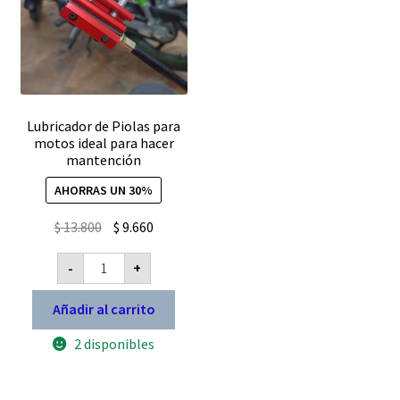
Lubricador de Piolas para
motos ideal para hacer
mantención
AHORRAS UN 30%
El
El
$
13.800
$
9.660
precio
precio
Lubricador
-
+
original
actual
de
Piolas
era:
es:
para
Añadir al carrito
$ 13.800.
$ 9.660.
motos
ideal
2 disponibles
para
hacer
mantención
cantidad