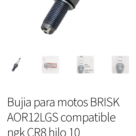
Expandi
FAQ Preguntas Frecuentes
el
menú
hijo
Bujia para motos BRISK
AOR12LGS compatible
ngk CR8 hilo 10