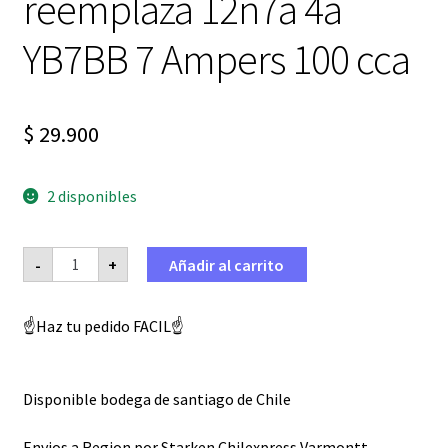
reemplaza 12n7a 4a
YB7BB 7 Ampers 100 cca
$
29.900
2 disponibles
Bateria
-
+
Añadir al carrito
Para
Moto
MOTOBATT
MTX7D
☝️Haz tu pedido FACIL☝️
reemplaza
12n7a
4a
YB7BB
7
Disponible bodega de santiago de Chile
Ampers
100
cca
Envios a Region por Starken Chilexpress Varmontt