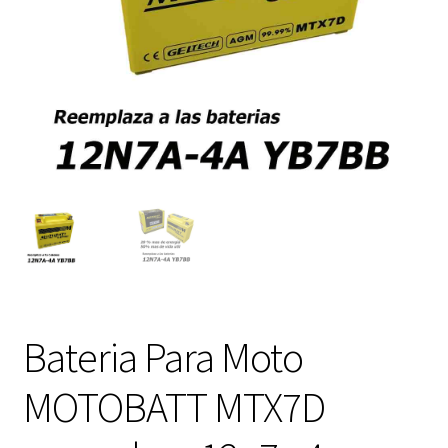
Expandi
FAQ Preguntas Frecuentes
el
menú
hijo
Bateria Para Moto
MOTOBATT MTX7D