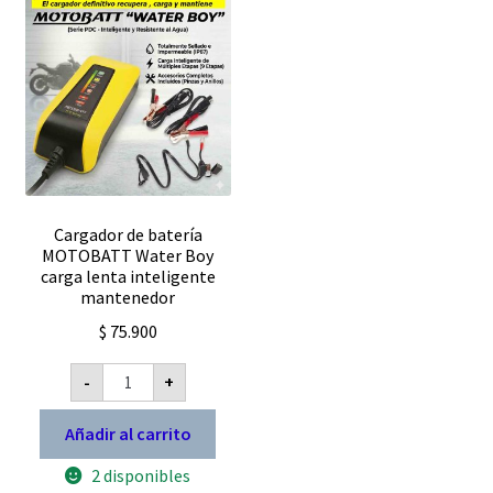
Cargador de batería
MOTOBATT Water Boy
carga lenta inteligente
mantenedor
$
75.900
Cargador
-
+
de
batería
MOTOBATT
Añadir al carrito
Water
Boy
2 disponibles
carga