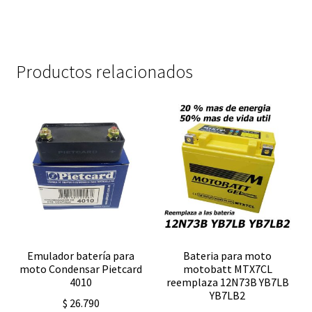
lenta
inteligente
mantenedor
cantidad
Productos relacionados
Emulador batería para
Bateria para moto
moto Condensar Pietcard
motobatt MTX7CL
4010
reemplaza 12N73B YB7LB
YB7LB2
$
26.790