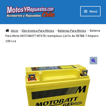
Ir
Ir
Menú
a
al
la
contenido
Expandi
Acc y Rep Motocross Enduro
navegación
el
Inicio
Electronica Para Motos
Baterias Para Motos
Bateria
menú
Para Moto MOTOBATT MTX7D reemplaza 12n7a 4a YB7BB 7 Ampers
Electronica Para Motos
hijo
100 cca
Repuestos Para Motos
Filtros para Motos
🔍
Herramientas Para Taller
Ropa para Motociclistas
Tienda Física Motosyrepuestos