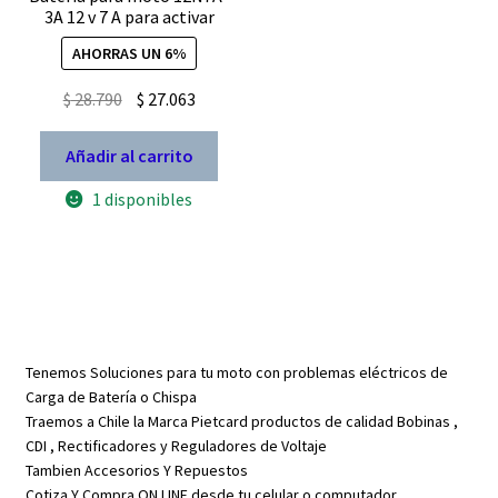
3A 12 v 7 A para activar
AHORRAS UN 6%
El
El
$
28.790
$
27.063
precio
precio
original
actual
Añadir al carrito
era:
es:
1 disponibles
$ 28.790.
$ 27.063.
Tenemos Soluciones para tu moto con problemas eléctricos de
Carga de Batería o Chispa
Traemos a Chile la Marca Pietcard productos de calidad Bobinas ,
CDI , Rectificadores y Reguladores de Voltaje
Tambien Accesorios Y Repuestos
Cotiza Y Compra ON LINE desde tu celular o computador