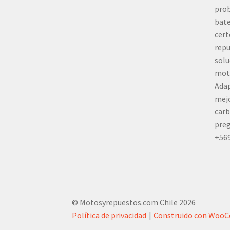
prob
bate
cert
repu
solu
mot
Adap
mej
carb
preg
+56
© Motosyrepuestos.com Chile 2026
Política de privacidad
Construido con Woo