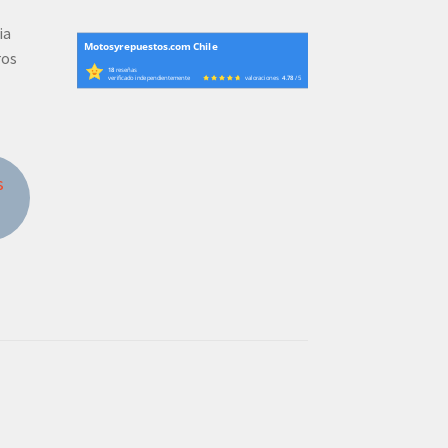
ia
Motosyrepuestos.com Chile
ros
18
reseñas
verificado independientemente
valoraciones
4.78
/ 5
s