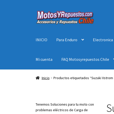
Ir
Ir
a
al
la
contenido
navegación
INICIO
Para Enduro
Electronica
Mi cuenta
FAQ Motosyrepuestos Chile
Inicio
Productos etiquetados “Suzuki Vstrom 
S
Tenemos Soluciones para tu moto con
problemas eléctricos de Carga de