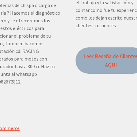
el trabajo y la satisfacción y
lemas de chispa o carga de
contar como fue tu experienc
ría ? Hacemos el diagnóstico
como los dejan escrito nuest
ero y te ofreceremos los
clientes frecuentes
estos eléctricos para
cionar el problema de tu
o, Tambien hacemos
tación cdi RACING
Leer Reseña de Cliente
orados para motos con
AQUI
urador hasta 300 cc Haz tu
unta al whatsapp
982672812
Commerce
.