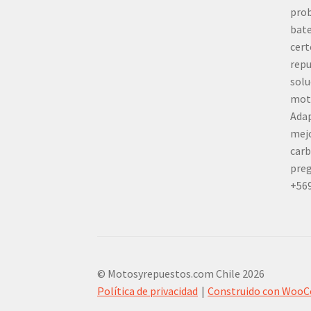
prob
bate
cert
repu
solu
mot
Adap
mej
carb
preg
+56
© Motosyrepuestos.com Chile 2026
Política de privacidad
Construido con Woo