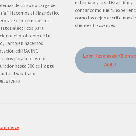
el trabajo y la satisfacción y
lemas de chispa o carga de
contar como fue tu experienc
ría ? Hacemos el diagnóstico
como los dejan escrito nuest
ero y te ofreceremos los
clientes frecuentes
estos eléctricos para
cionar el problema de tu
o, Tambien hacemos
tación cdi RACING
Leer Reseña de Cliente
orados para motos con
AQUI
urador hasta 300 cc Haz tu
unta al whatsapp
982672812
Commerce
.