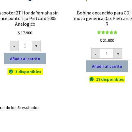
 scooter 2T Honda Yamaha sin
Bobina encendido para CDI
nce punto fijo Pietcard 2005
moto generica Dax Pietcard 
Analogico
R
$
17.900
Valorado con
$
21.900
CDI
5.00
de 5
-
+
scooter
Bobina
2T
-
+
encendido
Honda
para
Añadir al carrito
Yamaha
CDI
sin
Añadir al carrito
AC
avance
moto
punto
3 disponibles
generica
fijo
Dax
17 disponibles
Pietcard
Pietcard
2005
3019
Analogico
R
cantidad
cantidad
rando los 6 resultados