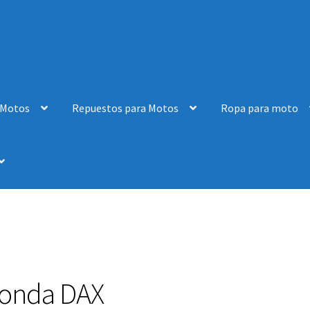
 Motos
Repuestos para Motos
Ropa para moto
onda DAX