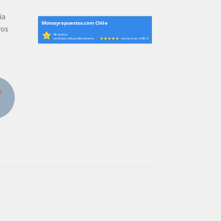
ia
Motosyrepuestos.com Chile
ros
18
reseñas
verificado independientemente
valoraciones
4.78
/ 5
s