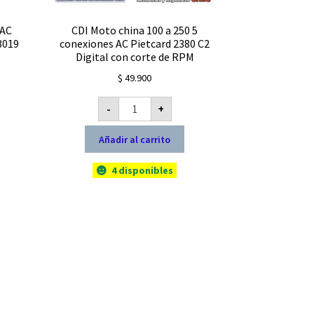
 AC
CDI Moto china 100 a 250 5
3019
conexiones AC Pietcard 2380 C2
Digital con corte de RPM
$
49.900
CDI
-
+
Moto
china
100
Añadir al carrito
a
250
5
conexiones
4 disponibles
AC
Pietcard
2380
C2
Digital
con
corte
de
RPM
cantidad