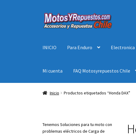
Ir
Ir
a
al
la
contenido
navegación
INICIO
Para Enduro
Electronica
Mi cuenta
FAQ Motosyrepuestos Chile
Inicio
Productos etiquetados “Honda DAX”
H
Tenemos Soluciones para tu moto con
problemas eléctricos de Carga de