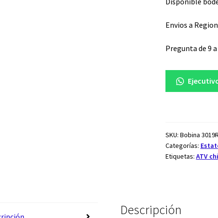
3019
Disponible bode
R
cantidad
Envios a Region
Pregunta de 9 a 
Ejecutiv
SKU:
Bobina 3019R
Categorías:
Estat
Etiquetas:
ATV chi
Descripción
ripción