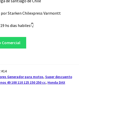
ga de santiago de Chile
 por Starken Chilexpress Varmontt
19 hs dias habiles👇
o Comercial
 #14
ores Generador para motos
,
Super descuento
nos 49 100 110 125 150 250 cc
,
Honda DAX