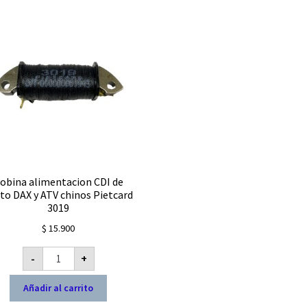
potenciado
de
cantidad
RPM
cantidad
obina alimentacion CDI de
o DAX y ATV chinos Pietcard
3019
$
15.900
Bobina
-
+
alimentacion
CDI
de
Añadir al carrito
moto
DAX