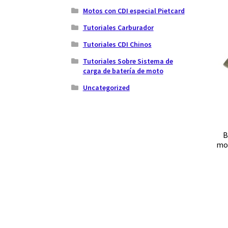
Motos con CDI especial Pietcard
Tutoriales Carburador
Tutoriales CDI Chinos
Tutoriales Sobre Sistema de
carga de batería de moto
Uncategorized
B
mot