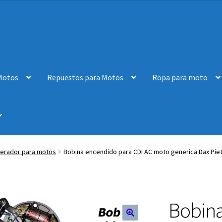
Motos
Repuestos para Motos
Ropa para moto
nerador para motos
Bobina encendido para CDI AC moto generica Dax Pie
Bobina