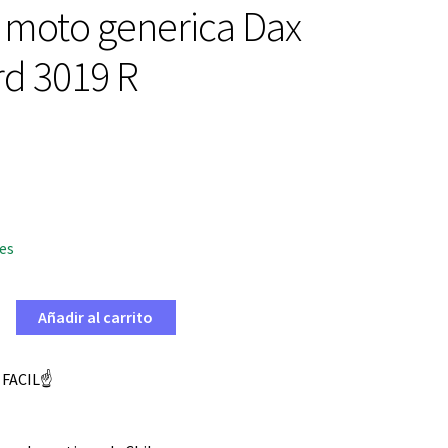
 moto generica Dax
rd 3019 R
les
Añadir al carrito
 FACIL☝️