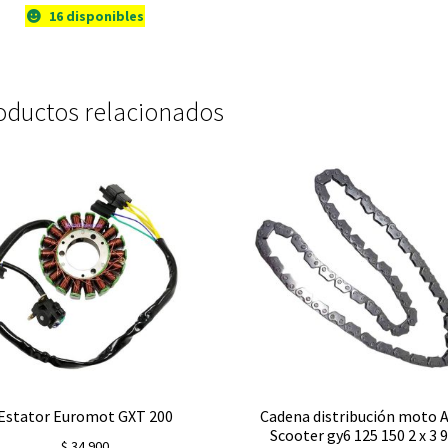
y
ATV
16 disponibles
chinos
Pietcard
3019
cantidad
oductos relacionados
Estator Euromot GXT 200
Cadena distribución moto 
Scooter gy6 125 150 2 x 3 
$
34.900