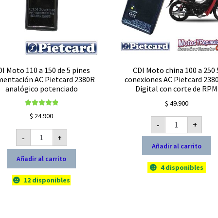
I Moto 110 a 150 de 5 pines
CDI Moto china 100 a 250 
mentación AC Pietcard 2380R
conexiones AC Pietcard 238
analógico potenciado
Digital con corte de RPM
$
49.900
Valorado con
$
24.900
CDI
5.00
de 5
-
+
Moto
CDI
china
-
+
Moto
100
110
Añadir al carrito
a
a
250
Añadir al carrito
150
5
de
conexiones
4 disponibles
5
AC
pines
12 disponibles
Pietcard
Alimentación
2380
AC
C2
Pietcard
Digital
2380R
con
analógico
corte