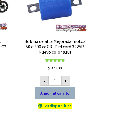
5
Bobina de alta Mejorada motos
0 C2
50 a 300 cc CDI Pietcard 3225R
Nuevo color azul
Valorado con
$
37.890
4.78
de 5
Bobina
-
+
de
alta
Mejorada
Añadir al carrito
motos
50
a
300
20 disponibles
cc
CDI
Pietcard
3225R
Nuevo