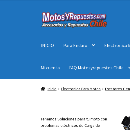
5.00
de 5
Ir
Ir
a
al
la
contenido
navegación
INICIO
Para Enduro
Electronica 
Mi cuenta
FAQ Motosyrepuestos Chile
Inicio
Electronica Para Motos
Estatores Ge
Tenemos Soluciones para tu moto con
problemas eléctricos de Carga de