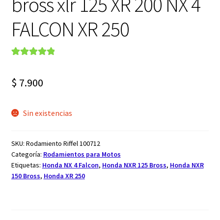
bross xlr 125 XR 200 NX 4
FALCON XR 250
Valorado con
1
5.00
de 5 en
$
7.900
base a
valoración de
un cliente
Sin existencias
SKU:
Rodamiento Riffel 100712
Categoría:
Rodamientos para Motos
Etiquetas:
Honda NX 4 Falcon
,
Honda NXR 125 Bross
,
Honda NXR
150 Bross
,
Honda XR 250