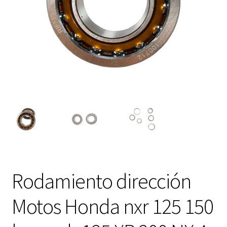
Expandi
FAQ Preguntas Frecuentes
el
menú
hijo
Rodamiento dirección
Motos Honda nxr 125 150