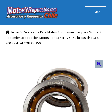
Ir
Ir
Menú
a
al
la
contenido
Expandi
Acc y Rep Motocross Enduro
navegación
el
Inicio
Repuestos Para Motos
Rodamientos para Motos
menú
Rodamiento dirección Motos Honda nxr 125 150 bross xlr 125 XR
Electronica Para Motos
hijo
200 NX 4 FALCON XR 250
Repuestos Para Motos
Filtros para Motos
Herramientas Para Taller
Ropa para Motociclistas
Tienda Física Motosyrepuestos