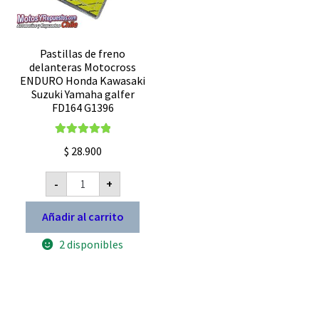
Pastillas de freno
delanteras Motocross
ENDURO Honda Kawasaki
Suzuki Yamaha galfer
FD164 G1396
Valorado con
$
28.900
5.00
de 5
Pastillas
-
+
de
freno
delanteras
Añadir al carrito
Motocross
ENDURO
2 disponibles
Honda
Kawasaki
Suzuki
Yamaha
galfer
FD164
G1396