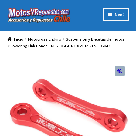
Ir
Ir
Menú
a
al
la
contenido
Expandi
Acc y Rep Motocross Enduro
navegación
el
Inicio
Motocross Enduro
Suspensión y Bieletas de motos
menú
lowering Link Honda CRF 250 450 R RX ZETA ZE56-05042
Electronica Para Motos
hijo
Repuestos Para Motos
Filtros para Motos
Herramientas Para Taller
Ropa para Motociclistas
Tienda Física Motosyrepuestos