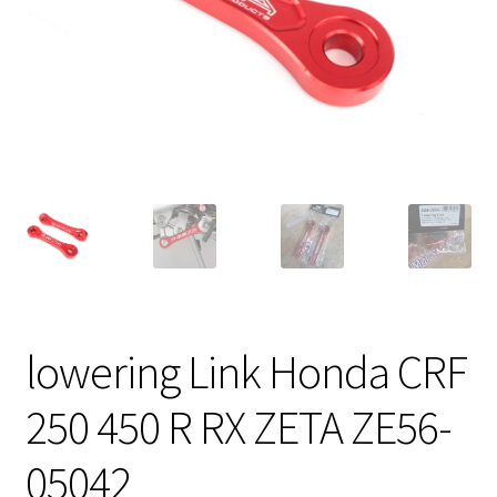
Expandi
FAQ Preguntas Frecuentes
el
menú
hijo
lowering Link Honda CRF
250 450 R RX ZETA ZE56-
05042