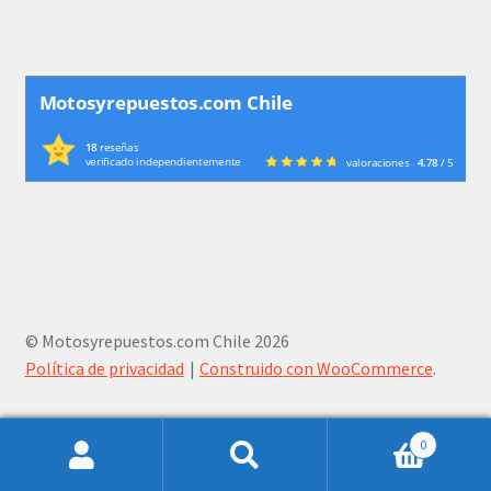
Motosyrepuestos.com Chile
18
reseñas
verificado independientemente
valoraciones
4.78
/ 5
© Motosyrepuestos.com Chile 2026
Política de privacidad
Construido con WooCommerce
.
0
Buscar
Buscar