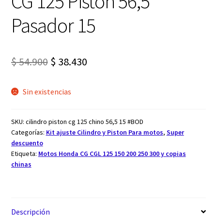
CG 125 Piston 56,5
Pasador 15
El
El
$
54.900
$
38.430
precio
precio
Sin existencias
original
actual
era:
es:
SKU:
cilindro piston cg 125 chino 56,5 15 #BOD
$ 54.900.
$ 38.430.
Categorías:
Kit ajuste Cilindro y Piston Para motos
,
Super
descuento
Etiqueta:
Motos Honda CG CGL 125 150 200 250 300 y copias
chinas
Descripción