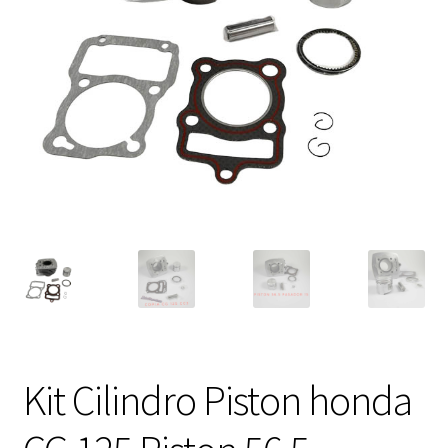
Expandi
FAQ Preguntas Frecuentes
el
menú
hijo
Kit Cilindro Piston honda