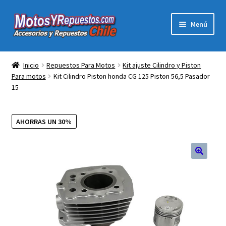
Ir
Ir
Menú
a
al
la
contenido
Expandi
Acc y Rep Motocross Enduro
navegación
el
Inicio
Repuestos Para Motos
Kit ajuste Cilindro y Piston
menú
Para motos
Kit Cilindro Piston honda CG 125 Piston 56,5 Pasador
Electronica Para Motos
hijo
15
Repuestos Para Motos
AHORRAS UN 30%
Filtros para Motos
Herramientas Para Taller
🔍
Ropa para Motociclistas
Tienda Física Motosyrepuestos