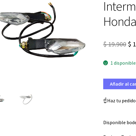
Interm
Honda
El
$
19.900
$
1
pr
1 disponible
ori
era
Añadir al ca
$ 1
☝️Haz tu pedido
Disponible bode