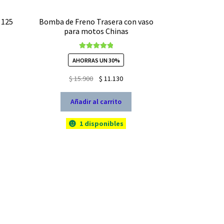
 125
Bomba de Freno Trasera con vaso
para motos Chinas
Valorado con
AHORRAS UN 30%
5.00
de 5
El
El
$
15.900
$
11.130
precio
precio
original
actual
Añadir al carrito
era:
es:
$ 15.900.
$ 11.130.
1 disponibles