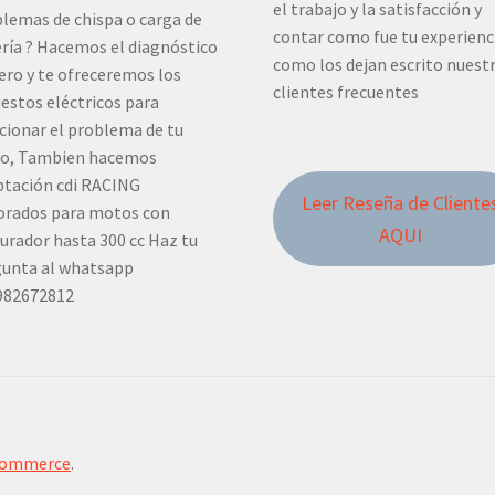
el trabajo y la satisfacción y
lemas de chispa o carga de
contar como fue tu experienc
ría ? Hacemos el diagnóstico
como los dejan escrito nuest
ero y te ofreceremos los
clientes frecuentes
estos eléctricos para
cionar el problema de tu
o, Tambien hacemos
tación cdi RACING
Leer Reseña de Cliente
orados para motos con
AQUI
urador hasta 300 cc Haz tu
unta al whatsapp
982672812
Commerce
.