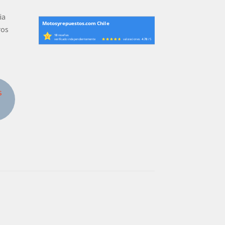
ia
Motosyrepuestos.com Chile
ros
18
reseñas
verificado independientemente
valoraciones
4.78
/ 5
s