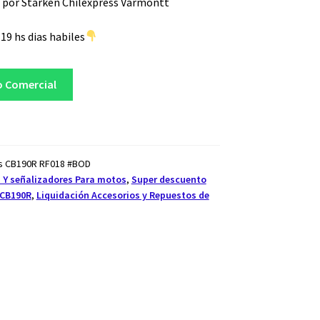
 por Starken Chilexpress Varmontt
19 hs dias habiles
o Comercial
es CB190R RF018 #BOD
 Y señalizadores Para motos
,
Super descuento
CB190R
,
Liquidación Accesorios y Repuestos de