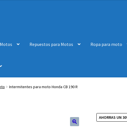
 Motos
Repuestos para Motos
Ropa para moto
nto
Intermitentes para moto Honda CB 190 R
AHORRAS UN 3