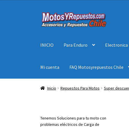
original
actual
era:
es:
Ir
Ir
$ 19.900.
$ 13.930.
a
al
la
contenido
navegación
INICIO
Para Enduro
Electronica
Mi cuenta
FAQ Motosyrepuestos Chile
Inicio
Repuestos Para Motos
Super descue
Tenemos Soluciones para tu moto con
problemas eléctricos de Carga de