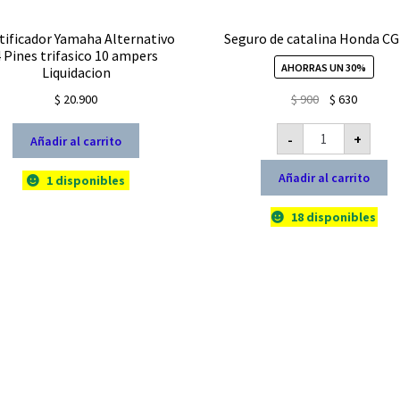
tificador Yamaha Alternativo
Seguro de catalina Honda CG
4 Pines trifasico 10 ampers
AHORRAS UN 30%
Liquidacion
El
El
$
20.900
$
900
$
630
precio
precio
Seguro
original
actual
-
+
Añadir al carrito
de
catalina
era:
es:
Honda
$ 900.
$ 630.
Añadir al carrito
CG
1 disponibles
125
cantidad
18 disponibles