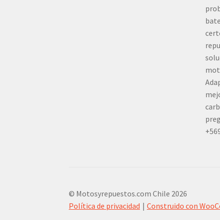
prob
bate
cert
repu
solu
mot
Adap
mej
carb
preg
+56
© Motosyrepuestos.com Chile 2026
Política de privacidad
Construido con Woo