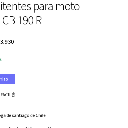
itentes para moto
 CB 190 R
El
3.930
ecio
precio
s
ginal
actual
:
es:
rrito
9.900.
$ 13.930.
 FACIL☝️
ga de santiago de Chile