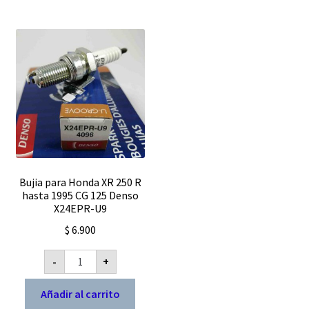
12
volts
pietcard
2420
R
analogico
cantidad
Bujia para Honda XR 250 R
hasta 1995 CG 125 Denso
X24EPR-U9
$
6.900
Bujia
-
+
para
Honda
XR
Añadir al carrito
250