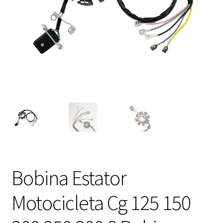
Expandi
FAQ Preguntas Frecuentes
el
menú
hijo
Bobina Estator
Motocicleta Cg 125 150