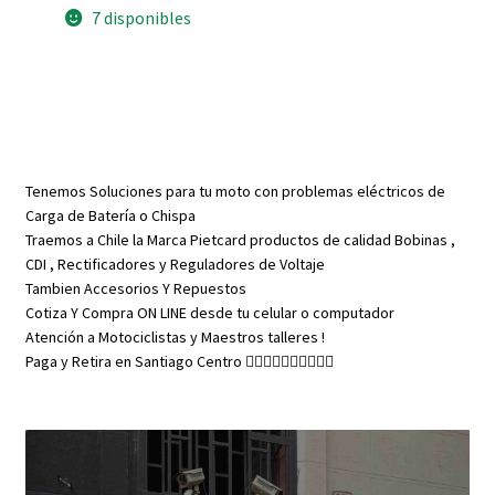
R
7 disponibles
hasta
1995
CG
125
Denso
X24EPR-
U9
cantidad
Tenemos Soluciones para tu moto con problemas eléctricos de
Carga de Batería o Chispa
Traemos a Chile la Marca Pietcard productos de calidad Bobinas ,
CDI , Rectificadores y Reguladores de Voltaje
Tambien Accesorios Y Repuestos
Cotiza Y Compra ON LINE desde tu celular o computador
Atención a Motociclistas y Maestros talleres !
Paga y Retira en Santiago Centro 👇🏼👇🏼👇🏼👇🏼👇🏼