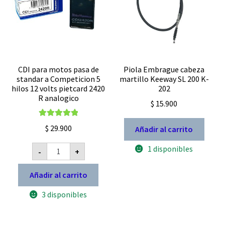
CDI para motos pasa de
Piola Embrague cabeza
standar a Competicion 5
martillo Keeway SL 200 K-
hilos 12 volts pietcard 2420
202
R analogico
$
15.900
Valorado con
$
29.900
Añadir al carrito
5.00
de 5
CDI
1 disponibles
-
+
para
motos
pasa
Añadir al carrito
de
standar
3 disponibles
a
Competicion
5
hilos