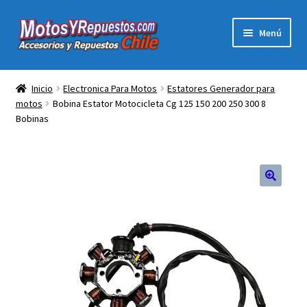
Ir
Ir
Menú
a
al
la
contenido
Expandi
Acc y Rep Motocross Enduro
navegación
el
Inicio
Electronica Para Motos
Estatores Generador para
menú
motos
Bobina Estator Motocicleta Cg 125 150 200 250 300 8
Electronica Para Motos
hijo
Bobinas
Repuestos Para Motos
Filtros para Motos
🔍
Herramientas Para Taller
Ropa para Motociclistas
Tienda Física Motosyrepuestos