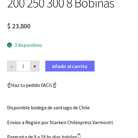
200 250 300 8 Bobinas
$
23.800
3 disponibles
Bobina
-
+
Añadir al carrito
Estator
Motocicleta
Cg
125
☝️Haz tu pedido FACIL☝️
150
200
250
300
8
Disponible bodega de santiago de Chile
Bobinas
cantidad
Envios a Region por Starken Chilexpress Varmontt
Pregunta de 9 a 19 hs dias habiles👇