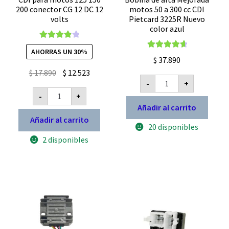
200 conector CG 12 DC 12
motos 50 a 300 cc CDI
volts
Pietcard 3225R Nuevo
color azul
Valorado
AHORRAS UN 30%
Valorado con
con
4.00
$
37.890
4.78
de 5
de 5
El
El
$
17.890
$
12.523
Bobina
-
+
precio
precio
de
CDI
alta
-
+
original
actual
para
Mejorada
motos
Añadir al carrito
era:
es:
motos
125
50
Añadir al carrito
$ 17.890.
$ 12.523.
150
20 disponibles
a
200
300
2 disponibles
conector
cc
CG
CDI
12
Pietcard
DC
3225R
12
Nuevo
volts
color
cantidad
azul
cantidad