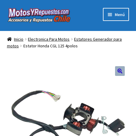
Ir
Ir
Menú
a
al
la
contenido
Expandi
Acc y Rep Motocross Enduro
navegación
el
Inicio
Electronica Para Motos
Estatores Generador para
menú
motos
Estator Honda CGL 125 4polos
Electronica Para Motos
hijo
Repuestos Para Motos
Filtros para Motos
Herramientas Para Taller
Ropa para Motociclistas
Tienda Física Motosyrepuestos