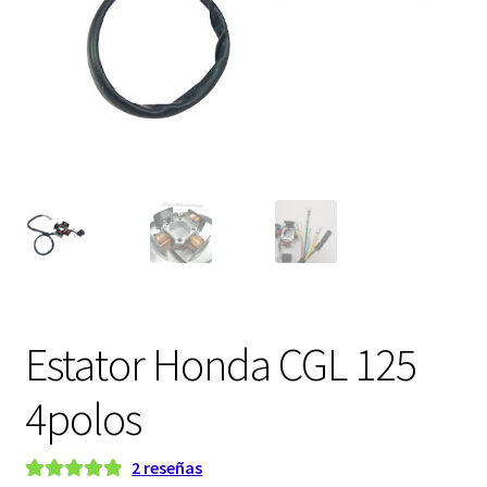
Expandi
FAQ Preguntas Frecuentes
el
menú
hijo
Estator Honda CGL 125
4polos
2
reseñas