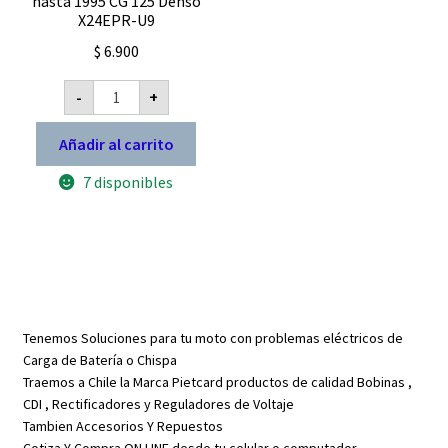
hasta 1995 CG 125 Denso
X24EPR-U9
$
6.900
Bujia
-
+
para
Honda
XR
Añadir al carrito
250
R
7 disponibles
hasta
1995
CG
125
Denso
X24EPR-
U9
cantidad
Tenemos Soluciones para tu moto con problemas eléctricos de
Carga de Batería o Chispa
Traemos a Chile la Marca Pietcard productos de calidad Bobinas ,
CDI , Rectificadores y Reguladores de Voltaje
Tambien Accesorios Y Repuestos