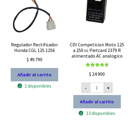
Regulador Rectificador
CDI Competicion Moto 125
Honda CGL 125 1256
a 250 cc Pietcard 2379 R
alimentado AC analogico
$
49.790
Valorado con
$
24.900
Añadir al carrito
4.80
de 5
CDI
1 disponibles
-
+
Competicion
Moto
125
Añadir al carrito
a
250
13 disponibles
cc
Pietcard
2379
R
alimentado