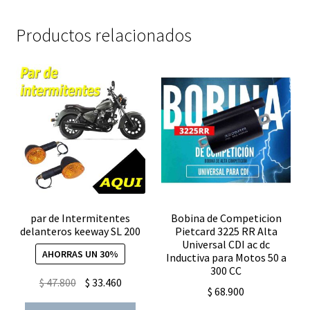
AC
analogico
Productos relacionados
cantidad
par de Intermitentes
Bobina de Competicion
delanteros keeway SL 200
Pietcard 3225 RR Alta
Universal CDI ac dc
AHORRAS UN 30%
Inductiva para Motos 50 a
300 CC
El
El
$
47.800
$
33.460
$
68.900
precio
precio