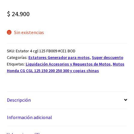
Valorado con
2
5.00
de 5 en
$
24.900
base a
valoraciones
de clientes
Sin existencias
SKU:
Estator 4 cgl 125 FB009 #CE1 BOD
Categorías:
Estatores Generador para motos
,
Super descuento
Etiquetas:
Liquidación Accesorios y Repuestos de Motos
,
Motos
Honda CG CGL 125 150 200 250 300 y copias chinas
Descripción
Información adicional