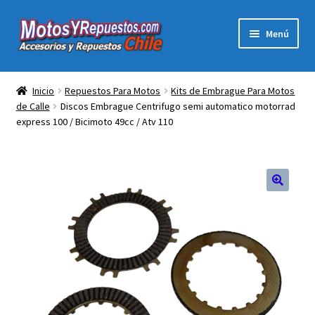
Ir
Ir
Menú
a
al
la
contenido
Expandi
Acc y Rep Motocross Enduro
navegación
el
Inicio
Repuestos Para Motos
Kits de Embrague Para Motos
menú
de Calle
Discos Embrague Centrifugo semi automatico motorrad
Electronica Para Motos
hijo
express 100 / Bicimoto 49cc / Atv 110
Repuestos Para Motos
Filtros para Motos
Herramientas Para Taller
Ropa para Motociclistas
Tienda Física Motosyrepuestos