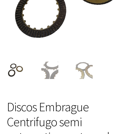
Expandi
FAQ Preguntas Frecuentes
el
menú
hijo
Discos Embrague
Centrifugo semi