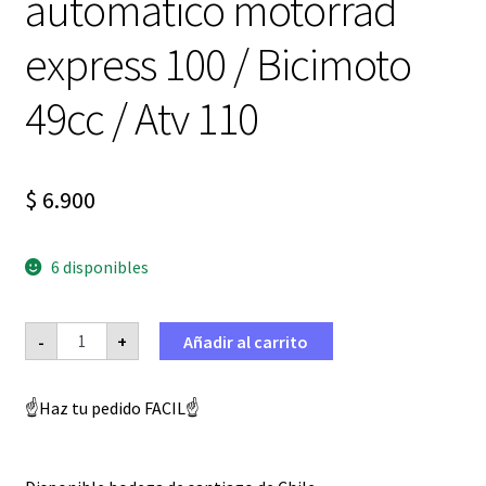
automatico motorrad
express 100 / Bicimoto
49cc / Atv 110
$
6.900
6 disponibles
Discos
-
+
Añadir al carrito
Embrague
Centrifugo
semi
automatico
☝️Haz tu pedido FACIL☝️
motorrad
express
100
/