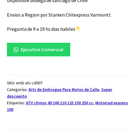
Bicimoto
Disponible bodega de santiago de Chile
49cc
/
Atv
Envios a Region por Starken Chilexpress Varmontt
110
cantidad
Pregunta de 9 a 19 hs dias habiles
Ejecutivo Comercial
SKU:
emb atv cd007
Categorías:
Kits de Embrague Para Motos de Calle
,
Super
descuento
Etiquetas:
ATV chinos 49 100 110 125 150 250 cc
,
Motorrad express
100