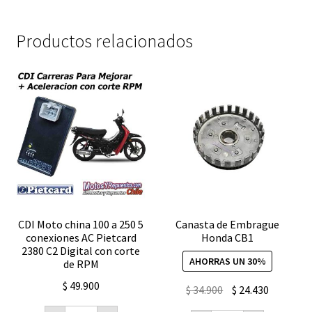
Productos relacionados
CDI Moto china 100 a 250 5
Canasta de Embrague
conexiones AC Pietcard
Honda CB1
2380 C2 Digital con corte
AHORRAS UN 30%
de RPM
$
49.900
El
El
$
34.900
$
24.430
precio
precio
CDI