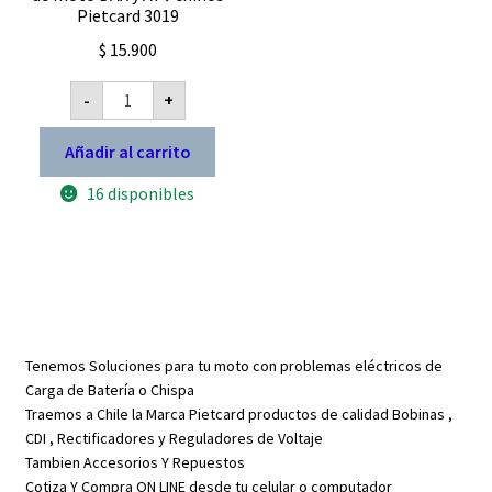
Pietcard 3019
$
15.900
Bobina
-
+
alimentacion
CDI
de
Añadir al carrito
moto
DAX
16 disponibles
y
ATV
chinos
Pietcard
3019
cantidad
Tenemos Soluciones para tu moto con problemas eléctricos de
Carga de Batería o Chispa
Traemos a Chile la Marca Pietcard productos de calidad Bobinas ,
CDI , Rectificadores y Reguladores de Voltaje
Tambien Accesorios Y Repuestos
Cotiza Y Compra ON LINE desde tu celular o computador