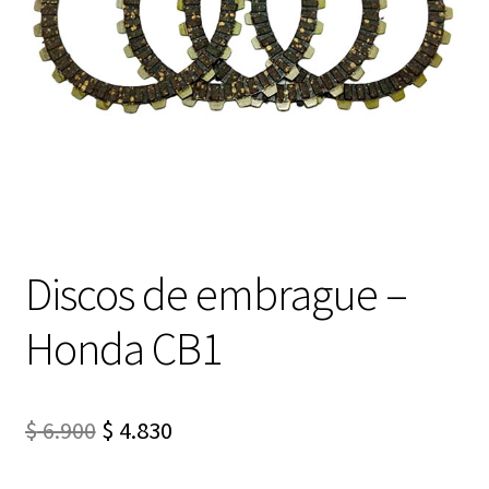
Expandi
FAQ Preguntas Frecuentes
el
menú
hijo
Discos de embrague –
Honda CB1
El
El
$
6.900
$
4.830
precio
precio