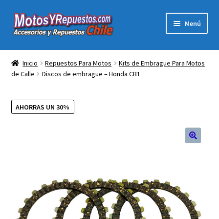
Ir
Ir
Menú
a
al
la
contenido
Expandi
Acc y Rep Motocross Enduro
navegación
el
Inicio
Repuestos Para Motos
Kits de Embrague Para Motos
menú
de Calle
Discos de embrague – Honda CB1
Electronica Para Motos
hijo
Repuestos Para Motos
AHORRAS UN 30%
Filtros para Motos
Herramientas Para Taller
Ropa para Motociclistas
Tienda Física Motosyrepuestos