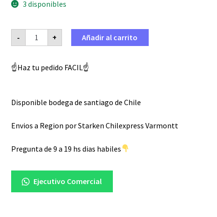
3 disponibles
original
actual
era:
es:
Discos
-
+
Añadir al carrito
de
$ 6.900.
$ 4.830.
embrague
-
Honda
☝️Haz tu pedido FACIL☝️
CB1
cantidad
Disponible bodega de santiago de Chile
Envios a Region por Starken Chilexpress Varmontt
Pregunta de 9 a 19 hs dias habiles
Ejecutivo Comercial