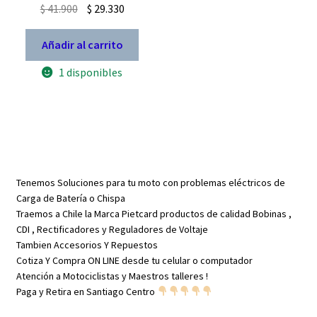
El
El
$
41.900
$
29.330
precio
precio
original
actual
Añadir al carrito
era:
es:
1 disponibles
$ 41.900.
$ 29.330.
Tenemos Soluciones para tu moto con problemas eléctricos de
Carga de Batería o Chispa
Traemos a Chile la Marca Pietcard productos de calidad Bobinas ,
CDI , Rectificadores y Reguladores de Voltaje
Tambien Accesorios Y Repuestos
Cotiza Y Compra ON LINE desde tu celular o computador
Atención a Motociclistas y Maestros talleres !
Paga y Retira en Santiago Centro