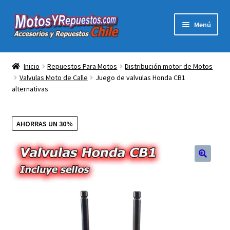
Ir
Ir
Menú
a
al
la
contenido
Expandi
Acc y Rep Motocross Enduro
navegación
el
Inicio
Repuestos Para Motos
Distribución motor de Motos
menú
Valvulas Moto de Calle
Juego de valvulas Honda CB1
Electronica Para Motos
hijo
alternativas
Repuestos Para Motos
AHORRAS UN 30%
Filtros para Motos
Herramientas Para Taller
Ropa para Motociclistas
Tienda Física Motosyrepuestos