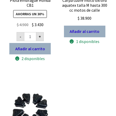
Piola embrague Honda
Carpa cubre moto oxford
CB1
aquatex talla M hasta 300
cc motos de calle
AHORRAS UN 30%
$
38.900
El
El
$
4.900
$
3.430
precio
precio
Añadir al carrito
Piola
-
+
original
actual
embrague
1 disponibles
Honda
era:
es:
CB1
Añadir al carrito
$ 4.900.
$ 3.430.
cantidad
2 disponibles