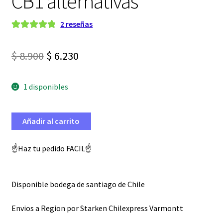
CB1 alternativas
2
reseñas
Valorado con
2
5.00
de 5 en
El
El
$
8.900
$
6.230
base a
precio
precio
valoraciones
de clientes
1 disponibles
original
actual
era:
es:
Añadir al carrito
$ 8.900.
$ 6.230.
☝️Haz tu pedido FACIL☝️
Disponible bodega de santiago de Chile
Envios a Region por Starken Chilexpress Varmontt