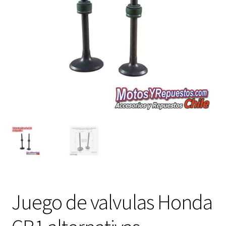
Expandi
FAQ Preguntas Frecuentes
el
menú
hijo
Juego de valvulas Honda