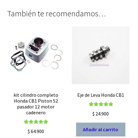
También te recomendamos…
kit cilindro completo
Eje de Leva Honda CB1
Honda CB1 Piston 52
pasador 12 motor
Valorado con
cadenero
$
24.900
5.00
de 5
Valorado con
Añadir al carrito
$
64.900
5.00
de 5