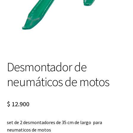
Expandi
FAQ Preguntas Frecuentes
el
menú
hijo
Desmontador de
neumáticos de motos
$
12.900
set de 2 desmontadores de 35 cm de largo para
neumaticos de motos