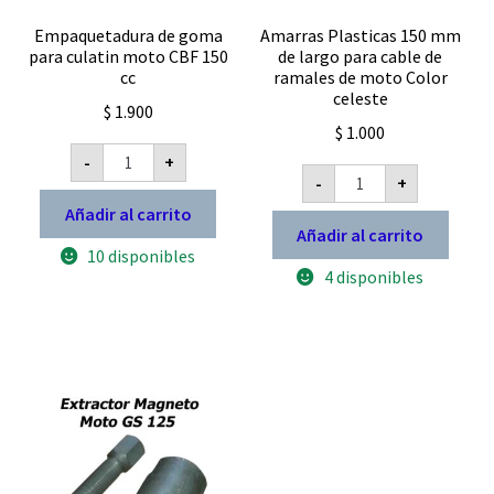
Empaquetadura de goma
Amarras Plasticas 150 mm
para culatin moto CBF 150
de largo para cable de
cc
ramales de moto Color
celeste
$
1.900
$
1.000
Empaquetadura
-
+
de
Amarras
-
+
goma
Plasticas
para
150
Añadir al carrito
culatin
mm
Añadir al carrito
moto
de
10 disponibles
CBF
largo
150
4 disponibles
para
cc
cable
cantidad
de
ramales
de
moto
Color
celeste
cantidad