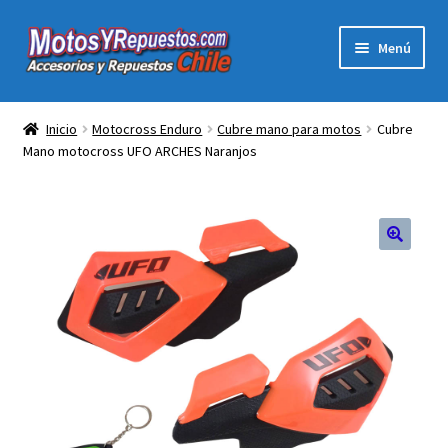
Ir
Ir
Menú
a
al
la
contenido
Expandi
Acc y Rep Motocross Enduro
navegación
el
Inicio
Motocross Enduro
Cubre mano para motos
Cubre
menú
Mano motocross UFO ARCHES Naranjos
Electronica Para Motos
hijo
Repuestos Para Motos
Filtros para Motos
🔍
Herramientas Para Taller
Ropa para Motociclistas
Tienda Física Motosyrepuestos