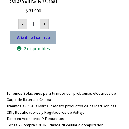
250 450 All Balls 25-1081
$
31.900
Rodamientos
-
+
rueda
delantera
CR
Añadir al carrito
125
250
2 disponibles
CRF
250
450
All
Balls
25-
1081
cantidad
Tenemos Soluciones para tu moto con problemas eléctricos de
Carga de Batería o Chispa
Traemos a Chile la Marca Pietcard productos de calidad Bobinas ,
CDI , Rectificadores y Reguladores de Voltaje
Tambien Accesorios Y Repuestos
Cotiza Y Compra ON LINE desde tu celular o computador