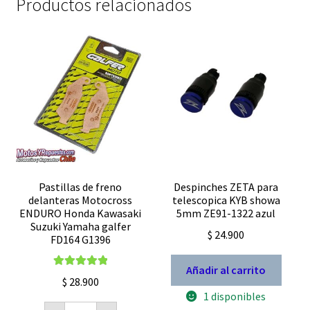
Productos relacionados
Pastillas de freno
Despinches ZETA para
delanteras Motocross
telescopica KYB showa
ENDURO Honda Kawasaki
5mm ZE91-1322 azul
Suzuki Yamaha galfer
$
24.900
FD164 G1396
Añadir al carrito
Valorado con
$
28.900
5.00
de 5
1 disponibles
Pastillas